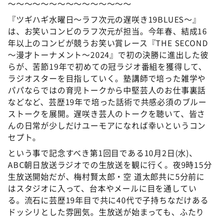
～～～～～～～～～～～～～～～
『ツギハギ水曜日～ラフ次元の遅咲き19BLUES～』
は、お笑いコンビのラフ次元が担当。今年春、結成16
年以上のコンビが競うお笑い賞レース『THE SECOND
～漫才トーナメント～2024』で初の決勝に進出した彼
らが、苦節19年で初めての冠ラジオ番組を獲得して、
ラジオスターを目指していく。塾講師で培った雑学や
パパならではの育児トークから中堅芸人のお仕事裏話
などなど、芸歴19年で培った話術で共感必須のブルー
ストークを展開。遅咲き芸人のトークを聴いて、皆さ
んの日常が少しだけユーモアになれば幸いというコン
セプト。
という事で記念すべき第1回目である10月2日(水)、
ABC朝日放送ラジオでの生放送を観に行く。夜9時15分
生放送開始だが、梅村賢太郎・空 道太郎共に5分前に
はスタジオに入って、台本やメールに目を通してい
る。流石に芸歴19年目で共に40代で子持ちなだけある
ドッシリとした雰囲気。生放送が始まっても、ふたり