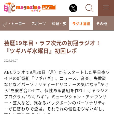
アニメ・ヒーロー
スポーツ
料理・旅
ラジオ番組
その他
芸歴19年目・ラフ次元の初冠ラジオ！
『ツギハギ水曜日』初回レポ
なるみ・岡村の過ぎるTV
相席食堂
2024.10.07
これ余談なんですけど・・・
ABCラジオで9月30日（月）からスタートした平日夜ワ
～人生密着トークバラエティ！～ やすとものいたっ
イドの新番組『ツギハギ』。ニュース、音楽、失敗談
て真剣です
などなどパーソナリティーとリスナーの気になる”かけ
探偵！ナイトスクープ
ら”を繋ぎ合わせて、個性ある番組を作り上げるラジオ
プログラム“ツギハギ”。ミュージシャン・アナウンサ
news おかえり
ー・芸人など、異なるバックボーンのパーソナリティ
河合＆A.B.C-Z塚田×福井アナ「なんでやねん！？」
（news おかえり）
ーが日替わりで登場。それぞれの個性をツギハギし、