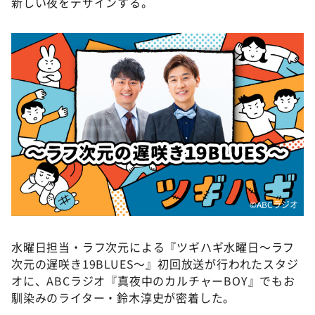
新しい夜をデザインする。
DAIGOも台所 ～きょうの献立 何にする？～
本日はダイアンなり！シーズン２
朝だ！生です旅サラダ
教えて！ニュースライブ 正義のミカタ
ＬＩＦＥ～夢のカタチ～
新婚さんいらっしゃい！
ポツンと一軒家
ザキ山小屋本館
ぺこぱのまるスポ
©ABCラジオ
アナ回覧板
水曜日担当・ラフ次元による『ツギハギ水曜日～ラフ
次元の遅咲き19BLUES～』初回放送が行われたスタジ
オに、ABCラジオ『真夜中のカルチャーBOY』でもお
馴染みのライター・鈴木淳史が密着した。