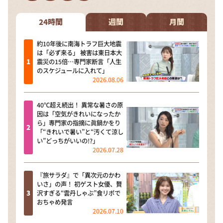
24時間
週間
月間
約10年後に南海トラフ巨大地震
は「必ず来る」 被害は東日本大
震災の15倍…専門家断言「人生
のスケジュールに入れて」
2026.08.06
40℃超え続出！ 異常な暑さの原
因は「空気がきれいになったか
ら」専門家の指摘に眞鍋かをり
「“きれいで暑い”と“汚くて涼し
い”どっちがいいの!?」
2026.07.28
『旅サラダ』で「異次元のかわ
いさ」の声！ 初ゲスト女優、贅
沢すぎる“雲丹しゃぶ”食リポで
おちゃめ発言
2026.07.10