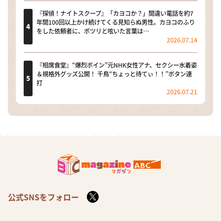
『探偵！ナイトスクープ』「カヨコか？」間違い電話を約7
年間100回以上かけ続けてくる見知らぬ男性。カヨコのふり
をした依頼者に、ポツリと呟いた言葉は…
2026.07.14
『相席食堂』“爆烈ボイン”元NHK女性アナ、セクシー水着姿
＆規格外グッズ公開！ 千鳥“ちょっと待てぃ！！”ボタン連
打
2026.07.21
公式SNSをフォロー