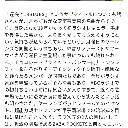
『遅咲き19BLUES』というサブタイトルについても話
されたが、言わずもがな安室奈美恵の名曲からであ
り、自身たちが19年かかって初ラジオレギュラー番組
を獲得した事から、より長く愛してもらえるようにと
いう気持ちが込められているという。月曜日のヤ―レ
ンズも同期という事もあり、やはりファーストサマー
ウイカが月曜日に生登場した事についても触れられ
る。チョコレートプラネット・パンサ―向井・シソン
ヌ・すゑひろがりず・アインシュタイン稲田・祇園な
ど錚々たるメンバーが同期たちであり、全員がラジオ
番組を経験している。そんな事もあり、ABCラジオで
の初打ち合わせ時には気合いが入りすぎて、近くの駐
車場で互いに漫才衣装に着替えてから挑んだという話
も明かされた。ヤーレンズが京セラドームでのイベン
ト、超能力戦士ドリアンが甲子園球場での始球式を目
標に挙げたことに次ぐ、ラフ次元の2人の目標として
は、難波の劇場であるZAZA POCKETSと何ともコンパ