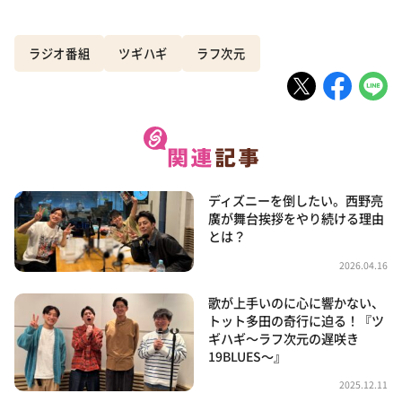
ラジオ番組
ツギハギ
ラフ次元
ディズニーを倒したい。西野亮
廣が舞台挨拶をやり続ける理由
とは？
2026.04.16
歌が上手いのに心に響かない、
トット多田の奇行に迫る！『ツ
ギハギ～ラフ次元の遅咲き
19BLUES～』
2025.12.11