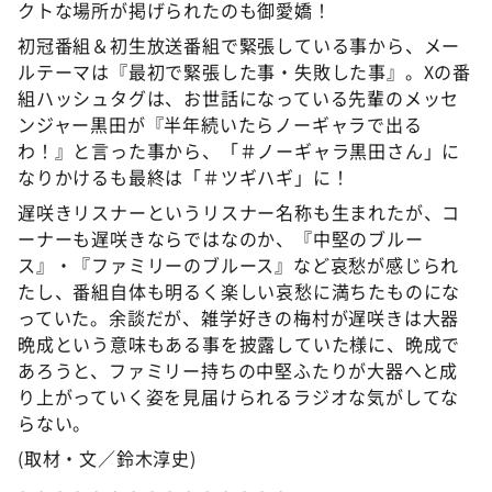
クトな場所が掲げられたのも御愛嬌！
初冠番組＆初生放送番組で緊張している事から、メー
ルテーマは『最初で緊張した事・失敗した事』。Xの番
組ハッシュタグは、お世話になっている先輩のメッセ
ンジャー黒田が『半年続いたらノーギャラで出る
わ！』と言った事から、「＃ノーギャラ黒田さん」に
なりかけるも最終は「＃ツギハギ」に！
遅咲きリスナーというリスナー名称も生まれたが、コ
ーナーも遅咲きならではなのか、『中堅のブルー
ス』・『ファミリーのブルース』など哀愁が感じられ
たし、番組自体も明るく楽しい哀愁に満ちたものにな
っていた。余談だが、雑学好きの梅村が遅咲きは大器
晩成という意味もある事を披露していた様に、晩成で
あろうと、ファミリー持ちの中堅ふたりが大器へと成
り上がっていく姿を見届けられるラジオな気がしてな
らない。
(取材・文／鈴木淳史)