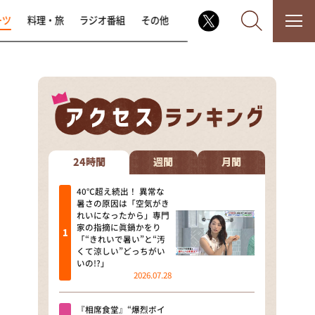
ーツ
料理・旅
ラジオ番組
その他
なるみ・岡村の過ぎるTV
相席食堂
24時間
週間
月間
これ余談なんですけど・・・
40℃超え続出！ 異常な
暑さの原因は「空気がき
れいになったから」専門
～人生密着トークバラエティ！
家の指摘に眞鍋かをり
～ やすとものいたって真剣です
「“きれいで暑い”と“汚
くて涼しい”どっちがい
探偵！ナイトスクープ
いの!?」
2026.07.28
news おかえり
『相席食堂』“爆烈ボイ