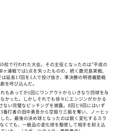
）
55校で行われた大会。その主役となったのは“平成の
柳ヶ浦戦では1点を失ったものの、続く鹿児島実戦、
では延長17回を1人で投げ抜き、準決勝の明徳義塾戦
転劇を呼び込んだ。
れもあってか1回にワンアウトからいきなり四球を与
はなかった。しかしそれでも徐々にエンジンがかかる
許さない完璧なピッチングを披露。8回と9回にはいず
3番打者の田中勇吾から空振り三振を奪い、ノーヒッ
成した。最後の決め球となったのは鋭く変化するスラ
はなくても、一級品の変化球を駆使して相手を抑え込
れていた。（スポーツライター西尾典史）