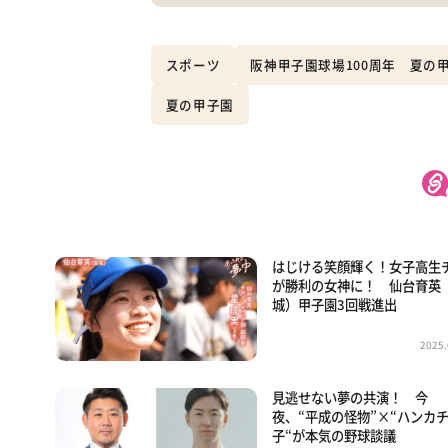
スポーツ
阪神甲子園球場100周年 夏の
夏の甲子園
はじける笑顔輝く！女子高生
が勝利の女神に！ 仙台育英
城）甲子園3回戦進出
2025.
見逃せない夢の共演！ 今
夜、“平成の怪物”×“ハンカ
子“が本気の野球談議