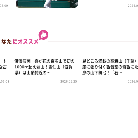
08.09
2024.0
ート
俳優波岡一喜が花の百名山で初の
見どころ満載の高宕山（千葉
な古
1000ｍ超え登山！霊仙山（滋賀
崖に張り付く観音堂の奇観に
県）は山頂付近の…
息の山下舞弓！「石…
.06.08
2026.05.25
2026.0