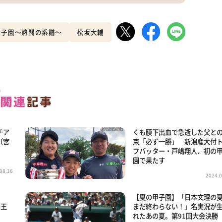
甲子園～熱闘の系譜～
松坂大輔
チア
くも膜下出血で急逝した父と
（宮
束「必ず一勝」 新潟産大付
プバッター・戸嶋翔人、初の
園で果たす
08.16
2024.0
【夏の甲子園】「日本文理の
チ王
まだ終わらない！」名実況が
れたあの夏。第91回大会決勝