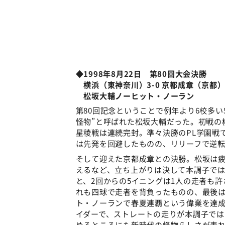
◆
1998年8月22日 第80回大会決勝
横浜（東神奈川）3-0 京都成章（京都
松坂大輔ノーヒット・ノーラン
第80回記念ということで例年より6校多い
怪物”と呼ばれた松坂大輔だった。初戦の
星稜戦は連続完封。準々決勝のPL学園戦
は先発を回避したものの、リリーフで逆
そして迎えた京都成章との決勝。松坂は疲
えるなど、立ち上がりは決して本調子で
と、2回からの5イニングは1人の走者も
れも四球で走者を背負ったものの、最後は
ト・ノーランで春夏連覇という偉業を達
イダーで、ストレートの走りが本調子で
めるところにも新時代の怪物らしさが表