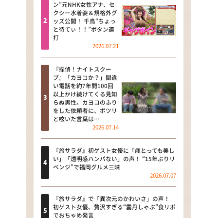
河合＆A.B.C-Z塚田×福井アナ
ン”元NHK女性アナ、セ
クシー水着姿＆規格外グ
「なんでやねん！？」（news お
ッズ公開！ 千鳥“ちょっ
かえり）
と待てぃ！！”ボタン連
打
DAIGOも台所 ～きょうの献立 何
2026.07.21
にする？～
『探偵！ナイトスクー
本日はダイアンなり！シーズン２
プ』「カヨコか？」間違
い電話を約7年間100回
朝だ！生です旅サラダ
以上かけ続けてくる見知
らぬ男性。カヨコのふり
をした依頼者に、ポツリ
教えて！ニュースライブ 正義の
と呟いた言葉は…
ミカタ
2026.07.14
ＬＩＦＥ～夢のカタチ～
『旅サラダ』初ゲスト女優に「歳とっても美し
い」「透明感ハンパない」の声！ “15年ぶりリ
新婚さんいらっしゃい！
ベンジ”で福岡グルメ三昧
2026.07.07
ポツンと一軒家
『旅サラダ』で「異次元のかわいさ」の声！
ザキ山小屋本館
初ゲスト女優、贅沢すぎる“雲丹しゃぶ”食リポ
でおちゃめ発言