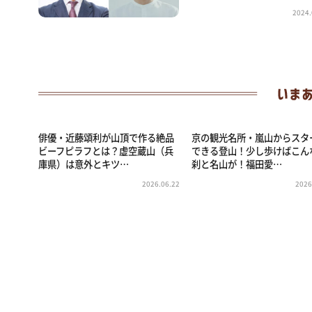
2024.
俳優・近藤頌利が山頂で作る絶品
京の観光名所・嵐山からスタ
ビーフピラフとは？虚空蔵山（兵
できる登山！少し歩けばこん
庫県）は意外とキツ…
刹と名山が！福田愛…
2026.06.22
2026