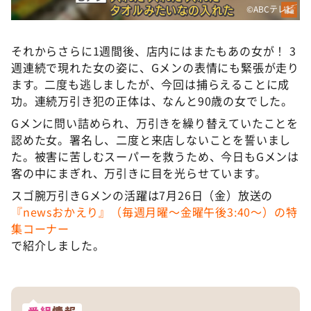
©ABCテレビ
それからさらに1週間後、店内にはまたもあの女が！ 3
週連続で現れた女の姿に、Gメンの表情にも緊張が走り
ます。二度も逃しましたが、今回は捕らえることに成
功。連続万引き犯の正体は、なんと90歳の女でした。
Gメンに問い詰められ、万引きを繰り替えていたことを
認めた女。署名し、二度と来店しないことを誓いまし
た。被害に苦しむスーパーを救うため、今日もGメンは
客の中にまぎれ、万引きに目を光らせています。
スゴ腕万引きGメンの活躍は7月26日（金）放送の
『newsおかえり』（毎週月曜〜金曜午後3:40〜）の特
集コーナー
で紹介しました。