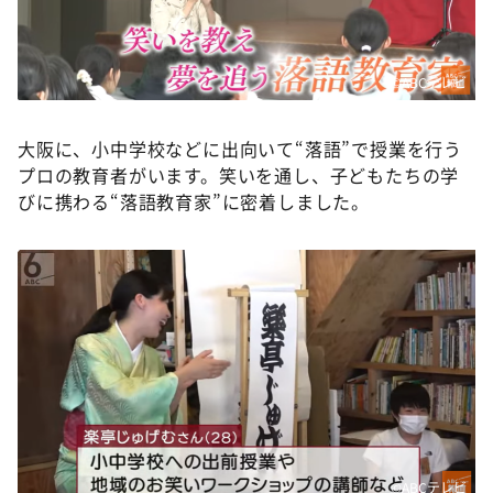
DAIGOも台所 ～きょうの献立 何にする？～
本日はダイアンなり！シーズン２
©ABCテレビ
朝だ！生です旅サラダ
教えて！ニュースライブ 正義のミカタ
大阪に、小中学校などに出向いて“落語”で授業を行う
ＬＩＦＥ～夢のカタチ～
プロの教育者がいます。笑いを通し、子どもたちの学
新婚さんいらっしゃい！
びに携わる“落語教育家”に密着しました。
ポツンと一軒家
ザキ山小屋本館
ぺこぱのまるスポ
アナ回覧板
©ABCテレビ