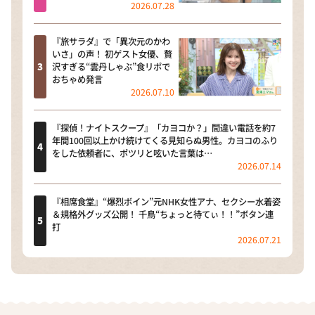
2026.07.28
『旅サラダ』で「異次元のかわ
いさ」の声！ 初ゲスト女優、贅
沢すぎる“雲丹しゃぶ”食リポで
おちゃめ発言
2026.07.10
『探偵！ナイトスクープ』「カヨコか？」間違い電話を約7
年間100回以上かけ続けてくる見知らぬ男性。カヨコのふり
をした依頼者に、ポツリと呟いた言葉は…
2026.07.14
『相席食堂』“爆烈ボイン”元NHK女性アナ、セクシー水着姿
＆規格外グッズ公開！ 千鳥“ちょっと待てぃ！！”ボタン連
打
2026.07.21