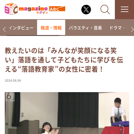
着
インタビュー
報道・情報
バラエティ・音楽
ドラマ・映
教えたいのは「みんなが笑顔になる笑
い」落語を通して子どもたちに学びを伝
なるみ・岡村の過ぎるTV
える“落語教育家”の女性に密着！
相席食堂
これ余談なんですけど・・・
2024.06.04
～人生密着トークバラエティ！～ やすとものいたっ
て真剣です
探偵！ナイトスクープ
news おかえり
河合＆A.B.C-Z塚田×福井アナ「なんでやねん！？」
（news おかえり）