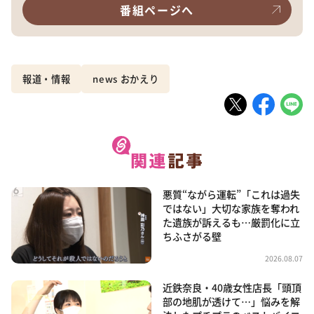
番組ページへ
報道・情報
news おかえり
悪質“ながら運転”「これは過失
ではない」大切な家族を奪われ
た遺族が訴えるも…厳罰化に立
ちふさがる壁
2026.08.07
近鉄奈良・40歳女性店長「頭頂
部の地肌が透けて…」悩みを解