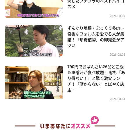
決したプチプラのベストバイコ
スメ
2026.08.07
ずんぐり塊根・ぷっくり多肉…
奇抜なフォルムを愛でる人が集
結！「珍奇植物」の即売会がア
ツい
2026.08.05
790円でおばんざい26品とご飯
＆味噌汁が食べ放題！ 客も「あ
り得ない！」と驚く激安ラン
チ！「儲からない」とぼやく店
主…
2026.08.04