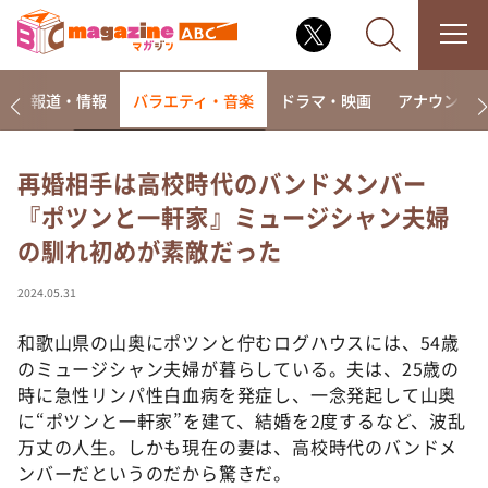
ー
報道・情報
バラエティ・音楽
ドラマ・映画
アナウンサ
再婚相手は高校時代のバンドメンバー
『ポツンと一軒家』ミュージシャン夫婦
なるみ・岡村の過ぎるTV
の馴れ初めが素敵だった
相席食堂
これ余談なんですけど・・・
2024.05.31
～人生密着トークバラエティ！～ やすとものいたっ
て真剣です
和歌山県の山奥にポツンと佇むログハウスには、54歳
のミュージシャン夫婦が暮らしている。夫は、25歳の
探偵！ナイトスクープ
時に急性リンパ性白血病を発症し、一念発起して山奥
news おかえり
に“ポツンと一軒家”を建て、結婚を2度するなど、波乱
河合＆A.B.C-Z塚田×福井アナ「なんでやねん！？」
万丈の人生。しかも現在の妻は、高校時代のバンドメ
（news おかえり）
ンバーだというのだから驚きだ。