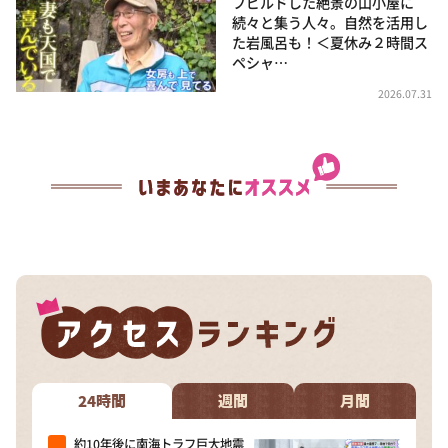
フビルドした絶景の山小屋に
続々と集う人々。自然を活用し
た岩風呂も！＜夏休み２時間ス
ペシャ…
2026.07.31
24時間
週間
月間
約10年後に南海トラフ巨大地震