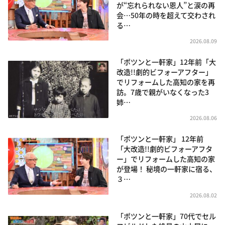
が“忘れられない恩人”と涙の再
会…50年の時を超えて交わされ
る…
2026.08.09
「ポツンと一軒家」12年前「大
改造!!劇的ビフォーアフター」
でリフォームした高知の家を再
訪。7歳で親がいなくなった3
姉…
2026.08.06
「ポツンと一軒家」 12年前
「大改造!!劇的ビフォーアフタ
ー」でリフォームした高知の家
が登場！ 秘境の一軒家に宿る、
３…
2026.08.02
「ポツンと一軒家」70代でセル