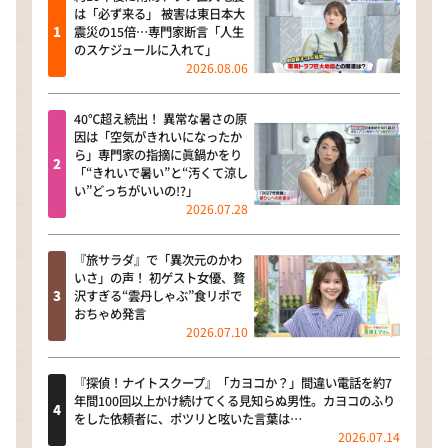
は「必ず来る」 被害は東日本大
震災の15倍…専門家断言「人生
のスケジュールに入れて」
2026.08.06
40℃超え続出！ 異常な暑さの原
因は「空気がきれいになったか
ら」専門家の指摘に眞鍋かをり
「“きれいで暑い”と“汚くて涼し
い”どっちがいいの!?」
2026.07.28
『旅サラダ』で「異次元のかわ
いさ」の声！ 初ゲスト女優、贅
沢すぎる“雲丹しゃぶ”食リポで
おちゃめ発言
2026.07.10
『探偵！ナイトスクープ』「カヨコか？」間違い電話を約7
年間100回以上かけ続けてくる見知らぬ男性。カヨコのふり
をした依頼者に、ポツリと呟いた言葉は…
2026.07.14