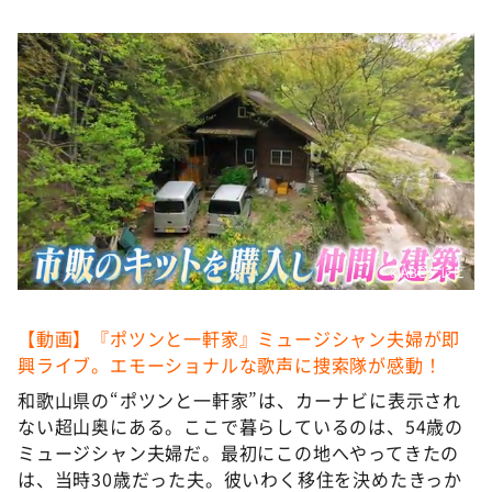
DAIGOも台所 ～きょうの献立 何にする？～
本日はダイアンなり！シーズン２
朝だ！生です旅サラダ
教えて！ニュースライブ 正義のミカタ
ＬＩＦＥ～夢のカタチ～
新婚さんいらっしゃい！
ポツンと一軒家
©️ABCテレビ
ザキ山小屋本館
ぺこぱのまるスポ
【動画】『ポツンと一軒家』ミュージシャン夫婦が即
アナ回覧板
興ライブ。エモーショナルな歌声に捜索隊が感動！
和歌山県の“ポツンと一軒家”は、カーナビに表示され
ない超山奥にある。ここで暮らしているのは、54歳の
ミュージシャン夫婦だ。最初にこの地へやってきたの
は、当時30歳だった夫。彼いわく移住を決めたきっか