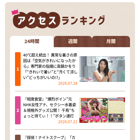
24時間
週間
月間
40℃超え続出！ 異常な暑さの原
因は「空気がきれいになったか
ら」専門家の指摘に眞鍋かをり
「“きれいで暑い”と“汚くて涼し
い”どっちがいいの!?」
2026.07.28
『相席食堂』“爆烈ボイン”元
NHK女性アナ、セクシー水着姿
＆規格外グッズ公開！ 千鳥“ち
ょっと待てぃ！！”ボタン連打
2026.07.21
『探偵！ナイトスクープ』「カ