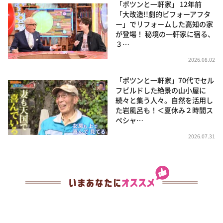
「ポツンと一軒家」 12年前
「大改造!!劇的ビフォーアフタ
ー」でリフォームした高知の家
が登場！ 秘境の一軒家に宿る、
３…
2026.08.02
「ポツンと一軒家」70代でセル
フビルドした絶景の山小屋に
続々と集う人々。自然を活用し
た岩風呂も！＜夏休み２時間ス
ペシャ…
2026.07.31