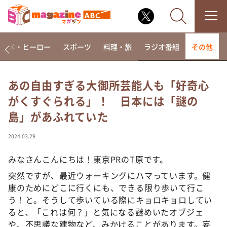
アニメ・ヒーロー
スポーツ
料理・旅
ラジオ番組
その他
あの自由すぎる大御所芸能人も「好奇心
がくすぐられる」！ 日本には「謎の
なるみ・岡村の過ぎるTV
島」があふれていた
相席食堂
これ余談なんですけど・・・
2024.03.29
～人生密着トークバラエティ！～ やすとものいたっ
て真剣です
みなさんこんにちは！東京PRのT原です。
探偵！ナイトスクープ
突然ですが、最近ウォーキングにハマっています。健
康のためにどこに行くにも、できる限り歩いて行こ
news おかえり
う！と。そうして歩いている際にキョロキョロしてい
河合＆A.B.C-Z塚田×福井アナ「なんでやねん！？」
ると、「これは何？」と気になる謎めいたオブジェ
（news おかえり）
や、不思議な建物など、みかけることがあります。妄