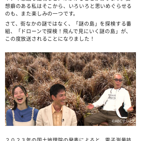
DAIGOも台所 ～きょうの献立 何にする？～
想癖のある私はそこから、いろいろと思いめぐらせる
のも、また楽しみの一つです。
本日はダイアンなり！シーズン２
さて、街なかの謎ではなく、「謎の島」を探検する番
朝だ！生です旅サラダ
組、「ドローンで探検！飛んで見にいく謎の島」が、
教えて！ニュースライブ 正義のミカタ
この度放送されることになりました！
ＬＩＦＥ～夢のカタチ～
新婚さんいらっしゃい！
ポツンと一軒家
ザキ山小屋本館
ぺこぱのまるスポ
アナ回覧板
©️ABCテレビ
２０２３年の国土地理院の発表によると、電子測量技