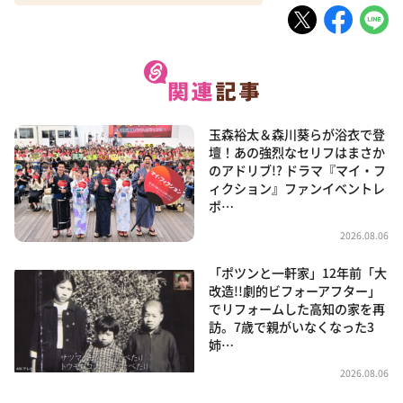
玉森裕太＆森川葵らが浴衣で登
壇！あの強烈なセリフはまさか
のアドリブ!? ドラマ『マイ・フ
ィクション』ファンイベントレ
ポ…
2026.08.06
「ポツンと一軒家」12年前「大
改造!!劇的ビフォーアフター」
でリフォームした高知の家を再
訪。7歳で親がいなくなった3
姉…
2026.08.06