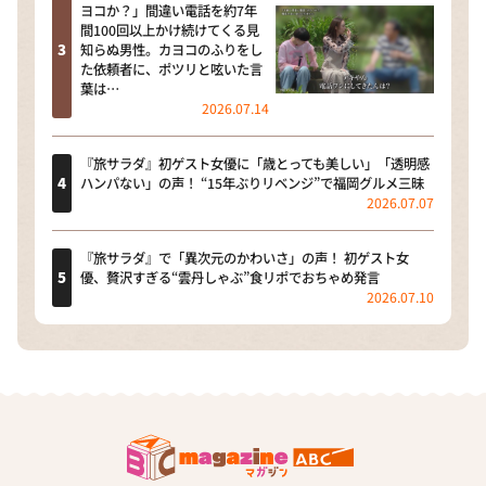
ヨコか？」間違い電話を約7年
間100回以上かけ続けてくる見
知らぬ男性。カヨコのふりをし
た依頼者に、ポツリと呟いた言
葉は…
2026.07.14
『旅サラダ』初ゲスト女優に「歳とっても美しい」「透明感
ハンパない」の声！ “15年ぶりリベンジ”で福岡グルメ三昧
2026.07.07
『旅サラダ』で「異次元のかわいさ」の声！ 初ゲスト女
優、贅沢すぎる“雲丹しゃぶ”食リポでおちゃめ発言
2026.07.10