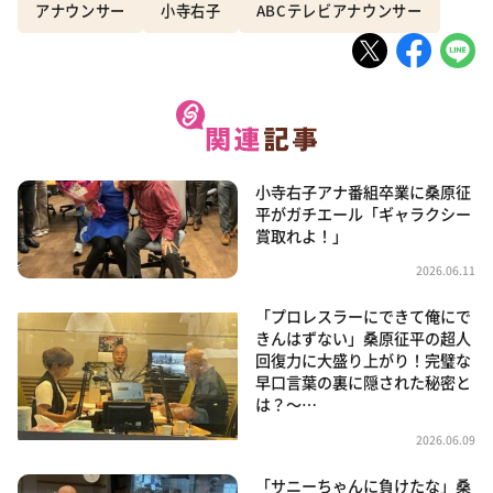
アナウンサー
小寺右子
ABCテレビアナウンサー
小寺右子アナ番組卒業に桑原征
平がガチエール「ギャラクシー
賞取れよ！」
2026.06.11
「プロレスラーにできて俺にで
きんはずない」桑原征平の超人
回復力に大盛り上がり！完璧な
早口言葉の裏に隠された秘密と
は？～…
2026.06.09
「サニーちゃんに負けたな」桑