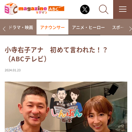
楽
ドラマ・映画
アナウンサー
アニメ・ヒーロー
スポーツ
小寺右子アナ 初めて言われた！？
（ABCテレビ）
なるみ・岡村の過ぎるTV
相席食堂
2024.01.23
これ余談なんですけど・・・
～人生密着トークバラエティ！～ やすとものいたっ
て真剣です
探偵！ナイトスクープ
news おかえり
河合＆A.B.C-Z塚田×福井アナ「なんでやねん！？」
（news おかえり）