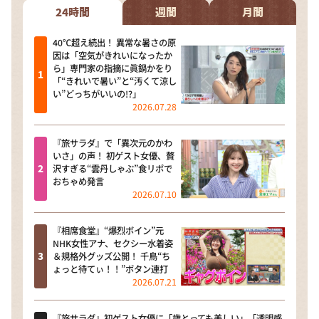
24時間
週間
月間
40℃超え続出！ 異常な暑さの原
因は「空気がきれいになったか
ら」専門家の指摘に眞鍋かをり
「“きれいで暑い”と“汚くて涼し
い”どっちがいいの!?」
2026.07.28
『旅サラダ』で「異次元のかわ
いさ」の声！ 初ゲスト女優、贅
沢すぎる“雲丹しゃぶ”食リポで
おちゃめ発言
2026.07.10
『相席食堂』“爆烈ボイン”元
NHK女性アナ、セクシー水着姿
＆規格外グッズ公開！ 千鳥“ち
ょっと待てぃ！！”ボタン連打
2026.07.21
『旅サラダ』初ゲスト女優に「歳とっても美しい」「透明感