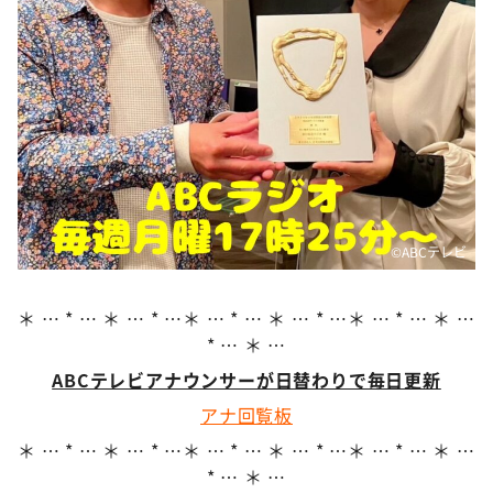
DAIGOも台所 ～きょうの献立 何にする？～
本日はダイアンなり！シーズン２
朝だ！生です旅サラダ
教えて！ニュースライブ 正義のミカタ
ＬＩＦＥ～夢のカタチ～
新婚さんいらっしゃい！
ポツンと一軒家
©️ABCテレビ
ザキ山小屋本館
ぺこぱのまるスポ
＊ … * … ＊ … * …＊ … * … ＊ … * …＊ … * … ＊ …
* … ＊ …
アナ回覧板
ABCテレビアナウンサーが日替わりで毎日更新
アナ回覧板
＊ … * … ＊ … * …＊ … * … ＊ … * …＊ … * … ＊ …
* … ＊ …