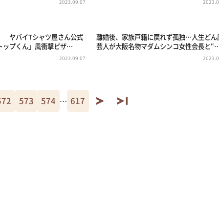
2023.09.07
2023.0
」 ヤバイTシャツ屋さん公式
離婚後、家族戸籍に戻れず孤独…人生どん
トップくん」風衝撃ピザ…
芸人が大阪名物マダムシンコ女性会長と“
2023.09.07
2023.0
572
573
574
617
…