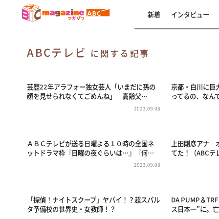
新着
インタビュー
ABCテレビ
に関する記事
芸歴22年アラフォー独女芸人「いまだに孫の
京都・白川に巨
顔を見せられなくてごめんね」 高齢父…
ってるの、なんで
2023.09.08
ＡＢＣテレビが送る日曜よる１０時の全国ネ
上田剛彦アナ 
ットドラマ枠『日曜の夜ぐらいは…』『何…
てた！（ABCテ
2023.09.08
「探偵！ナイトスクープ」ヤバイ！？超スパル
DA PUMP＆T
タ予備校の世界史・女教師！？
ス日本一”に。