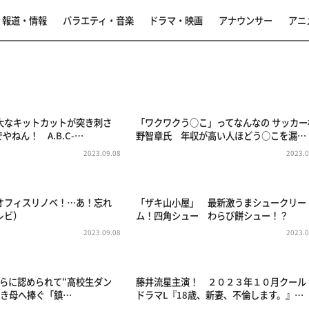
報道・情報
バラエティ・音楽
ドラマ・映画
アナウンサー
アニ
大なキットカットが突き刺さ
「ワクワクう○こ」ってなんなの サッカー
やねん！ A.B.C-…
野智章氏 年収が高い人ほどう○こを漏…
2023.09.08
2023.0
オフィスリノベ！…あ！忘れ
「ザキ山小屋」 最新激うまシュークリー
レビ）
ム！四角シュー わらび餅シュー！？
2023.09.08
2023.0
RFらに認められて“高校生ダン
藤井流星主演！ ２０２３年１０月クール
亡き母へ捧ぐ「鎮…
ドラマL『18歳、新妻、不倫します。』…