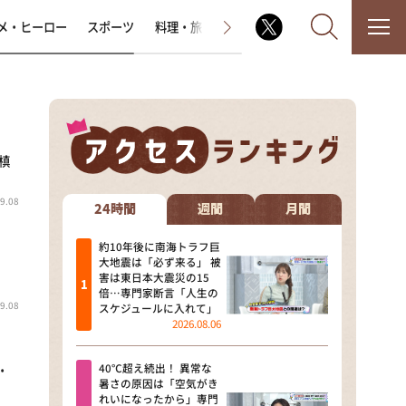
メ・ヒーロー
スポーツ
料理・旅
ラジオ番組
その他
槙
なるみ・岡村の過ぎるTV
9.08
相席食堂
24時間
週間
月間
これ余談なんですけど・・・
約10年後に南海トラフ巨
大地震は「必ず来る」 被
害は東日本大震災の15
～人生密着トークバラエティ！
倍…専門家断言「人生の
～ やすとものいたって真剣です
9.08
スケジュールに入れて」
2026.08.06
探偵！ナイトスクープ
40℃超え続出！ 異常な
・
news おかえり
暑さの原因は「空気がき
れいになったから」専門