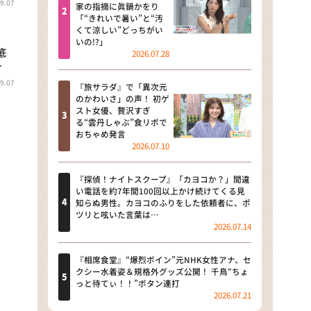
9.07
河合＆A.B.C-Z塚田×福井アナ
家の指摘に眞鍋かをり
「“きれいで暑い”と“汚
「なんでやねん！？」（news お
くて涼しい”どっちがい
かえり）
いの!?」
底
2026.07.28
DAIGOも台所 ～きょうの献立 何
…
にする？～
9.07
『旅サラダ』で「異次元
のかわいさ」の声！ 初ゲ
本日はダイアンなり！シーズン２
スト女優、贅沢すぎ
る“雲丹しゃぶ”食リポで
朝だ！生です旅サラダ
おちゃめ発言
2026.07.10
教えて！ニュースライブ 正義の
ミカタ
『探偵！ナイトスクープ』「カヨコか？」間違
い電話を約7年間100回以上かけ続けてくる見
ＬＩＦＥ～夢のカタチ～
知らぬ男性。カヨコのふりをした依頼者に、ポ
ツリと呟いた言葉は…
2026.07.14
新婚さんいらっしゃい！
ポツンと一軒家
『相席食堂』“爆烈ボイン”元NHK女性アナ、セ
クシー水着姿＆規格外グッズ公開！ 千鳥“ちょ
っと待てぃ！！”ボタン連打
ザキ山小屋本館
2026.07.21