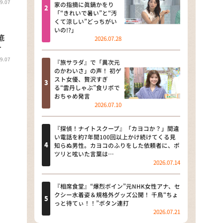
9.07
河合＆A.B.C-Z塚田×福井アナ
家の指摘に眞鍋かをり
「“きれいで暑い”と“汚
「なんでやねん！？」（news お
くて涼しい”どっちがい
かえり）
いの!?」
底
2026.07.28
DAIGOも台所 ～きょうの献立 何
…
にする？～
9.07
『旅サラダ』で「異次元
のかわいさ」の声！ 初ゲ
本日はダイアンなり！シーズン２
スト女優、贅沢すぎ
る“雲丹しゃぶ”食リポで
朝だ！生です旅サラダ
おちゃめ発言
2026.07.10
教えて！ニュースライブ 正義の
ミカタ
『探偵！ナイトスクープ』「カヨコか？」間違
い電話を約7年間100回以上かけ続けてくる見
ＬＩＦＥ～夢のカタチ～
知らぬ男性。カヨコのふりをした依頼者に、ポ
ツリと呟いた言葉は…
2026.07.14
新婚さんいらっしゃい！
ポツンと一軒家
『相席食堂』“爆烈ボイン”元NHK女性アナ、セ
クシー水着姿＆規格外グッズ公開！ 千鳥“ちょ
っと待てぃ！！”ボタン連打
ザキ山小屋本館
2026.07.21