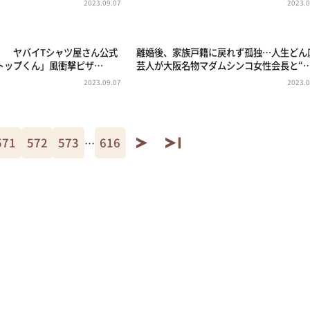
2023.09.07
2023.0
」 ヤバイTシャツ屋さん公式
離婚後、家族戸籍に戻れず孤独…人生どん
トップくん」風衝撃ピザ…
芸人が大阪名物マダムシンコ女性会長と“
2023.09.07
2023.0
571
572
573
616
…