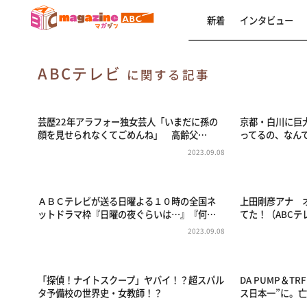
新着
インタビュー
ABCテレビ
に関する記事
芸歴22年アラフォー独女芸人「いまだに孫の
京都・白川に巨
顔を見せられなくてごめんね」 高齢父…
ってるの、なんで
2023.09.08
ＡＢＣテレビが送る日曜よる１０時の全国ネ
上田剛彦アナ 
ットドラマ枠『日曜の夜ぐらいは…』『何…
てた！（ABCテ
2023.09.08
「探偵！ナイトスクープ」ヤバイ！？超スパル
DA PUMP＆T
タ予備校の世界史・女教師！？
ス日本一”に。