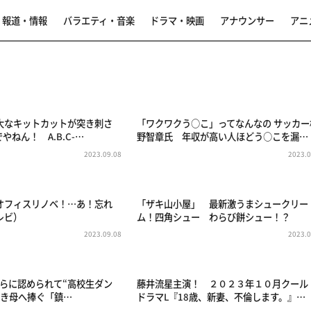
報道・情報
バラエティ・音楽
ドラマ・映画
アナウンサー
アニ
大なキットカットが突き刺さ
「ワクワクう○こ」ってなんなの サッカー
やねん！ A.B.C-…
野智章氏 年収が高い人ほどう○こを漏…
2023.09.08
2023.0
オフィスリノベ！…あ！忘れ
「ザキ山小屋」 最新激うまシュークリー
レビ）
ム！四角シュー わらび餅シュー！？
2023.09.08
2023.0
RFらに認められて“高校生ダン
藤井流星主演！ ２０２３年１０月クール
亡き母へ捧ぐ「鎮…
ドラマL『18歳、新妻、不倫します。』…