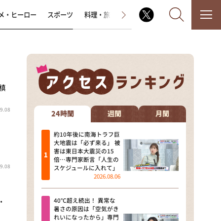
メ・ヒーロー
スポーツ
料理・旅
ラジオ番組
その他
槙
なるみ・岡村の過ぎるTV
9.08
相席食堂
24時間
週間
月間
これ余談なんですけど・・・
約10年後に南海トラフ巨
大地震は「必ず来る」 被
害は東日本大震災の15
～人生密着トークバラエティ！
倍…専門家断言「人生の
～ やすとものいたって真剣です
9.08
スケジュールに入れて」
2026.08.06
探偵！ナイトスクープ
40℃超え続出！ 異常な
・
news おかえり
暑さの原因は「空気がき
れいになったから」専門