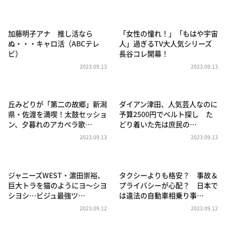
DAIGOも台所 ～きょうの献立 何にする？～
本日はダイアンなり！シーズン２
加藤明子アナ 推し活なら
「女性の憧れ！」「もはや宇宙
朝だ！生です旅サラダ
ぬ・・・キャロ活（ABCテレ
人」過ぎるTV大人気シリーズ
ビ）
長谷コレ開幕！
教えて！ニュースライブ 正義のミカタ
2023.09.13
2023.09.13
ＬＩＦＥ～夢のカタチ～
新婚さんいらっしゃい！
丘みどりが「第二の故郷」新潟
ダイアン津田、人気芸人なのに
ポツンと一軒家
県・佐渡を満喫！太鼓セッショ
予算2500円でベルト探し た
ン、夕暮れのアカペラ歌…
どり着いた先は庶民の…
ザキ山小屋本館
2023.09.13
2023.09.13
ぺこぱのまるスポ
アナ回覧板
ジャニーズWEST・濵田崇裕、
タクシーよりも格安？ 事故＆
巨大トラを猫のようにヨ～シヨ
プライバシーが心配？ 日本で
シヨシ…ビジュ最強ツ…
は違法の自動車相乗り事…
2023.09.12
2023.09.12