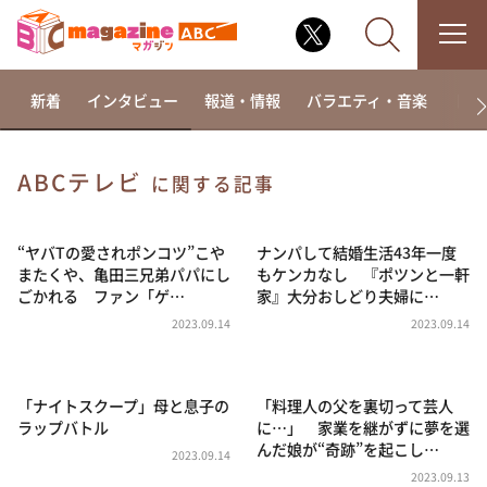
新着
インタビュー
報道・情報
バラエティ・音楽
ドラ
ABCテレビ
に関する記事
なるみ・岡村の過ぎるTV
相席食堂
“ヤバTの愛されポンコツ”こや
ナンパして結婚生活43年一度
またくや、亀田三兄弟パパにし
もケンカなし 『ポツンと一軒
これ余談なんですけど・・・
ごかれる ファン「ゲ…
家』大分おしどり夫婦に…
～人生密着トークバラエティ！～ やすとものいたっ
2023.09.14
2023.09.14
て真剣です
探偵！ナイトスクープ
「ナイトスクープ」母と息子の
「料理人の父を裏切って芸人
news おかえり
ラップバトル
に…」 家業を継がずに夢を選
河合＆A.B.C-Z塚田×福井アナ「なんでやねん！？」
んだ娘が“奇跡”を起こし…
（news おかえり）
2023.09.14
2023.09.13