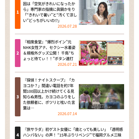
因は「空気がきれいになったか
ら」専門家の指摘に眞鍋かをり
「“きれいで暑い”と“汚くて涼し
い”どっちがいいの!?」
2026.07.28
『相席食堂』“爆烈ボイン”元
NHK女性アナ、セクシー水着姿
＆規格外グッズ公開！ 千鳥“ち
ょっと待てぃ！！”ボタン連打
2026.07.21
『探偵！ナイトスクープ』「カ
ヨコか？」間違い電話を約7年
間100回以上かけ続けてくる見
知らぬ男性。カヨコのふりをし
た依頼者に、ポツリと呟いた言
葉は…
2026.07.14
『旅サラダ』初ゲスト女優に「歳とっても美しい」「透明感
ハンパない」の声！ “15年ぶりリベンジ”で福岡グルメ三昧