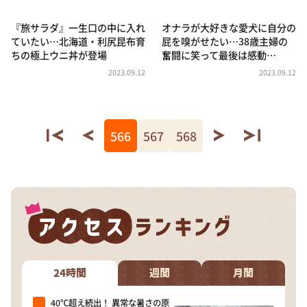
『旅サラダ』一生口の中に入れ
オナラが大好きな愛犬に自分の
ていたい…北海道・利尻昆布育
屁を嗅がせたい…38歳主婦の
ちの極上ウニ丼が登場
奮闘に笑って最後は感動…
2023.09.12
2023.09.12
566
567
568
24時間
週間
月間
40℃超え続出！ 異常な暑さの原