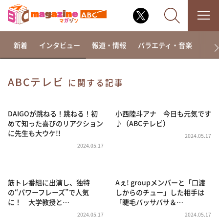
新着
インタビュー
報道・情報
バラエティ・音楽
ドラ
ABCテレビ
に関する記事
なるみ・岡村の過ぎるTV
相席食堂
DAIGOが跳ねる！跳ねる！初
小西陸斗アナ 今日も元気です
めて知った喜びのリアクション
♪（ABCテレビ）
これ余談なんですけど・・・
に先生も大ウケ!!
2024.05.17
～人生密着トークバラエティ！～ やすとものいたっ
2024.05.17
て真剣です
探偵！ナイトスクープ
筋トレ番組に出演し、独特
Aぇ! groupメンバーと「口渡
news おかえり
の“パワーフレーズ”で人気
しからのチュー」した相手は
河合＆A.B.C-Z塚田×福井アナ「なんでやねん！？」
に！ 大学教授と…
「睫毛バッサバサ＆…
（news おかえり）
2024.05.17
2024.05.17