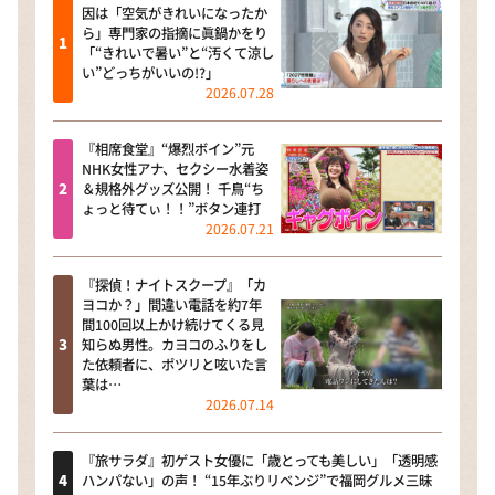
因は「空気がきれいになったか
ら」専門家の指摘に眞鍋かをり
「“きれいで暑い”と“汚くて涼し
い”どっちがいいの!?」
2026.07.28
『相席食堂』“爆烈ボイン”元
NHK女性アナ、セクシー水着姿
＆規格外グッズ公開！ 千鳥“ち
ょっと待てぃ！！”ボタン連打
2026.07.21
『探偵！ナイトスクープ』「カ
ヨコか？」間違い電話を約7年
間100回以上かけ続けてくる見
知らぬ男性。カヨコのふりをし
た依頼者に、ポツリと呟いた言
葉は…
2026.07.14
『旅サラダ』初ゲスト女優に「歳とっても美しい」「透明感
ハンパない」の声！ “15年ぶりリベンジ”で福岡グルメ三昧