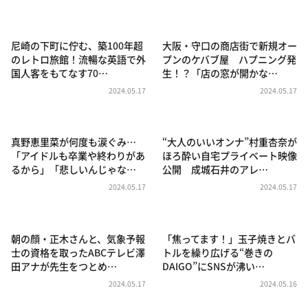
DAIGOも台所 ～きょうの献立 何にする？～
本日はダイアンなり！シーズン２
尼崎の下町に佇む、築100年超
大阪・守口の商店街で新規オー
朝だ！生です旅サラダ
のレトロ旅館！流暢な英語で外
プンのケバブ屋 ハプニング発
国人客をもてなす70…
生！？「店の窓が開かな…
教えて！ニュースライブ 正義のミカタ
2024.05.17
2024.05.17
ＬＩＦＥ～夢のカタチ～
新婚さんいらっしゃい！
真野恵里菜が何度も涙ぐみ…
“大人のいいオンナ”村重杏奈が
ポツンと一軒家
「アイドルも卒業や終わりがあ
ほろ酔い自宅プライベート映像
るから」「悲しいんじゃな…
公開 成城石井のアレ…
ザキ山小屋本館
2024.05.17
2024.05.17
ぺこぱのまるスポ
アナ回覧板
朝の顔・正木さんと、気象予報
「焦ってます！」玉子焼きとバ
士の資格を取ったABCテレビ澤
トルを繰り広げる“巻きの
田アナが先生をつとめ…
DAIGO”にSNSが沸い…
2024.05.17
2024.05.16