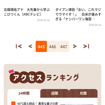
北條瑛祐アナ 大先輩から学ぶ
ダイアン津田「おい、これマジ
こびつくん（ABCテレビ）
でウマイぞ！」 白米が進みす
ぎる「ナンバーワン海苔…
2024.05.16
2024.05.16
445
446
447
24時間
週間
月間
40℃超え続出！ 異常な暑さの原