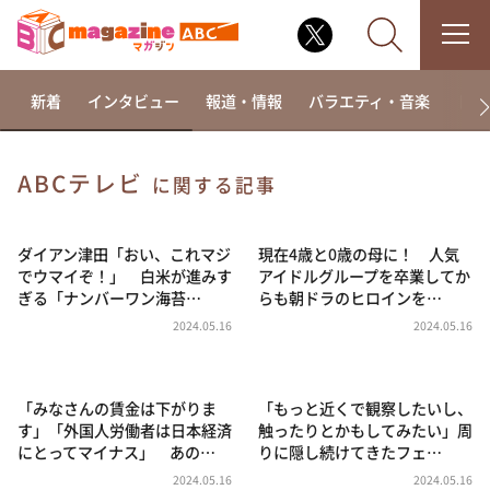
新着
インタビュー
報道・情報
バラエティ・音楽
ドラ
ABCテレビ
に関する記事
なるみ・岡村の過ぎるTV
相席食堂
ダイアン津田「おい、これマジ
現在4歳と0歳の母に！ 人気
でウマイぞ！」 白米が進みす
アイドルグループを卒業してか
これ余談なんですけど・・・
ぎる「ナンバーワン海苔…
らも朝ドラのヒロインを…
～人生密着トークバラエティ！～ やすとものいたっ
2024.05.16
2024.05.16
て真剣です
探偵！ナイトスクープ
「みなさんの賃金は下がりま
「もっと近くで観察したいし、
news おかえり
す」「外国人労働者は日本経済
触ったりとかもしてみたい」周
河合＆A.B.C-Z塚田×福井アナ「なんでやねん！？」
にとってマイナス」 あの…
りに隠し続けてきたフェ…
（news おかえり）
2024.05.16
2024.05.16