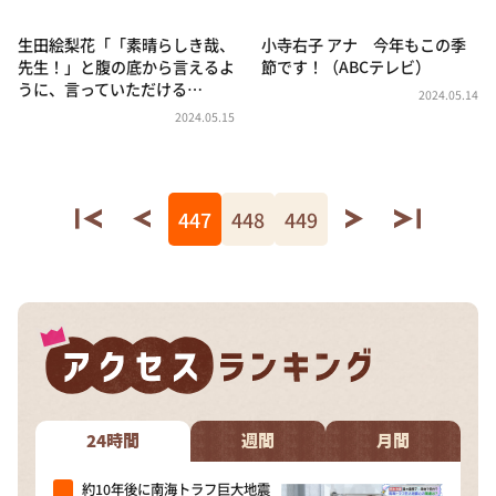
生田絵梨花「「素晴らしき哉、
小寺右子 アナ 今年もこの季
先生！」と腹の底から言えるよ
節です！（ABCテレビ）
うに、言っていただける…
2024.05.14
2024.05.15
447
448
449
24時間
週間
月間
約10年後に南海トラフ巨大地震