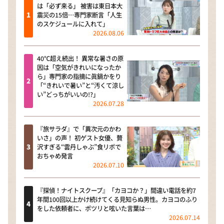
は「必ず来る」 被害は東日本大
震災の15倍…専門家断言「人生
のスケジュールに入れて」
2026.08.06
40℃超え続出！ 異常な暑さの原
因は「空気がきれいになったか
ら」専門家の指摘に眞鍋かをり
「“きれいで暑い”と“汚くて涼し
い”どっちがいいの!?」
2026.07.28
『旅サラダ』で「異次元のかわ
いさ」の声！ 初ゲスト女優、贅
沢すぎる“雲丹しゃぶ”食リポで
おちゃめ発言
2026.07.10
『探偵！ナイトスクープ』「カヨコか？」間違い電話を約7
年間100回以上かけ続けてくる見知らぬ男性。カヨコのふり
をした依頼者に、ポツリと呟いた言葉は…
2026.07.14