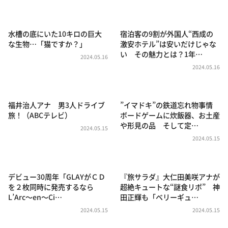
DAIGOも台所 ～きょうの献立 何にする？～
本日はダイアンなり！シーズン２
水槽の底にいた10キロの巨大
宿泊客の9割が外国人“西成の
朝だ！生です旅サラダ
な生物…「猫ですか？」
激安ホテル”は安いだけじゃな
い その魅力とは？1年…
教えて！ニュースライブ 正義のミカタ
2024.05.16
2024.05.16
ＬＩＦＥ～夢のカタチ～
新婚さんいらっしゃい！
福井治人アナ 男3人ドライブ
”イマドキ”の鉄道忘れ物事情
ポツンと一軒家
旅！（ABCテレビ）
ボードゲームに炊飯器、お土産
や形見の品 そして定…
ザキ山小屋本館
2024.05.15
2024.05.15
ぺこぱのまるスポ
アナ回覧板
デビュー30周年「GLAYがＣＤ
『旅サラダ』大仁田美咲アナが
を２枚同時に発売するなら
超絶キュートな“謎食リポ” 神
L’Arc～en～Ci…
田正輝も「ベリーギュ…
2024.05.15
2024.05.15