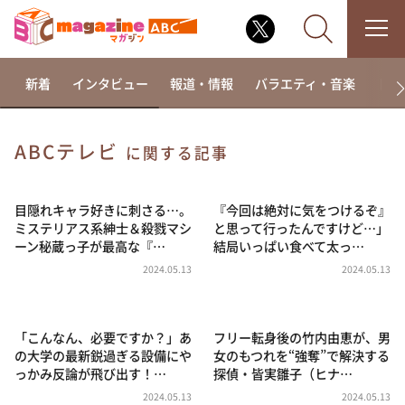
新着
インタビュー
報道・情報
バラエティ・音楽
ドラ
ABCテレビ
に関する記事
なるみ・岡村の過ぎるTV
相席食堂
目隠れキャラ好きに刺さる…。
『今回は絶対に気をつけるぞ』
ミステリアス系紳士＆殺戮マシ
と思って行ったんですけど…」
これ余談なんですけど・・・
ーン秘蔵っ子が最高な『…
結局いっぱい食べて太っ…
～人生密着トークバラエティ！～ やすとものいたっ
2024.05.13
2024.05.13
て真剣です
探偵！ナイトスクープ
「こんなん、必要ですか？」あ
フリー転身後の竹内由恵が、男
news おかえり
の大学の最新鋭過ぎる設備にや
女のもつれを“強奪”で解決する
河合＆A.B.C-Z塚田×福井アナ「なんでやねん！？」
っかみ反論が飛び出す！…
探偵・皆実雛子（ヒナ…
（news おかえり）
2024.05.13
2024.05.13