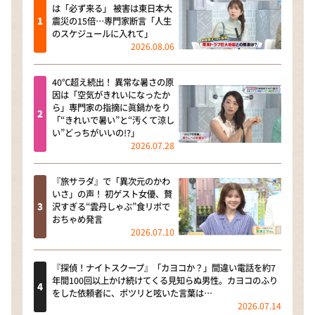
は「必ず来る」 被害は東日本大
震災の15倍…専門家断言「人生
のスケジュールに入れて」
2026.08.06
40℃超え続出！ 異常な暑さの原
因は「空気がきれいになったか
ら」専門家の指摘に眞鍋かをり
「“きれいで暑い”と“汚くて涼し
い”どっちがいいの!?」
2026.07.28
『旅サラダ』で「異次元のかわ
いさ」の声！ 初ゲスト女優、贅
沢すぎる“雲丹しゃぶ”食リポで
おちゃめ発言
2026.07.10
『探偵！ナイトスクープ』「カヨコか？」間違い電話を約7
年間100回以上かけ続けてくる見知らぬ男性。カヨコのふり
をした依頼者に、ポツリと呟いた言葉は…
2026.07.14