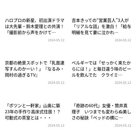
DAIGOも台所 ～きょうの献立 何にする？～
本日はダイアンなり！シーズン２
ハロプロの新星、初出演ドラマ
吉本きっての“営業芸人”3人が
朝だ！生です旅サラダ
は大先輩・鈴木愛理との共演！
「リアルな話」を激白！「給与
「撮影前から声をかけて…
明細を見て妻に泣かれ…
教えて！ニュースライブ 正義のミカタ
2024.05.12
2024.05.12
ＬＩＦＥ～夢のカタチ～
新婚さんいらっしゃい！
京都の絶景スポットで「乳首連
ベルギーでは「せっかく来たか
ポツンと一軒家
写すんのかーい！」『なるみ・
らには！」と毎日違う味のビー
岡村の過ぎるTV』
ルを飲んでた クライミ…
ザキ山小屋本館
2024.05.12
2024.05.12
ぺこぱのまるスポ
アナ回覧板
「ポツンと一軒家」山奥に築
「奇跡の60代」女優・筒井真
23年の手作り高床式住居！？
理子 いつまでも変わらぬ美し
可動式の茶室とは・・・
さの秘訣「ベッドの横に…
2024.05.12
2024.05.12