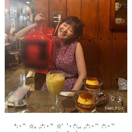
DAIGOも台所 ～きょうの献立 何にする？～
本日はダイアンなり！シーズン２
朝だ！生です旅サラダ
教えて！ニュースライブ 正義のミカタ
ＬＩＦＥ～夢のカタチ～
新婚さんいらっしゃい！
ポツンと一軒家
ザキ山小屋本館
ぺこぱのまるスポ
アナ回覧板
©️ABCテレビ
*:・’゜☆。,:*:・’゜☆゜’・:*:,。,:*:・’゜:*:・’゜