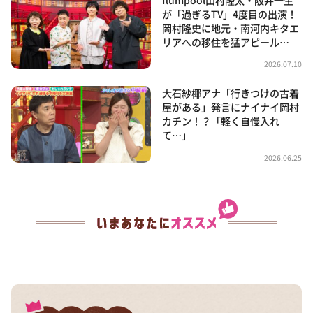
が「過ぎるTV」4度目の出演！
岡村隆史に地元・南河内キタエ
リアへの移住を猛アピール…
2026.07.10
大石紗椰アナ「行きつけの古着
屋がある」発言にナイナイ岡村
カチン！？「軽く自慢入れ
て…」
2026.06.25