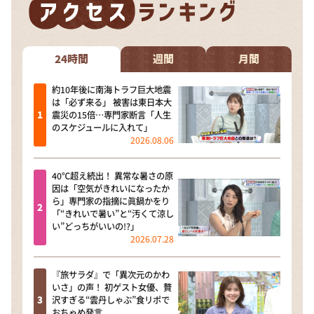
24時間
週間
月間
約10年後に南海トラフ巨大地震
は「必ず来る」 被害は東日本大
震災の15倍…専門家断言「人生
のスケジュールに入れて」
2026.08.06
40℃超え続出！ 異常な暑さの原
因は「空気がきれいになったか
ら」専門家の指摘に眞鍋かをり
「“きれいで暑い”と“汚くて涼し
い”どっちがいいの!?」
2026.07.28
『旅サラダ』で「異次元のかわ
いさ」の声！ 初ゲスト女優、贅
沢すぎる“雲丹しゃぶ”食リポで
おちゃめ発言