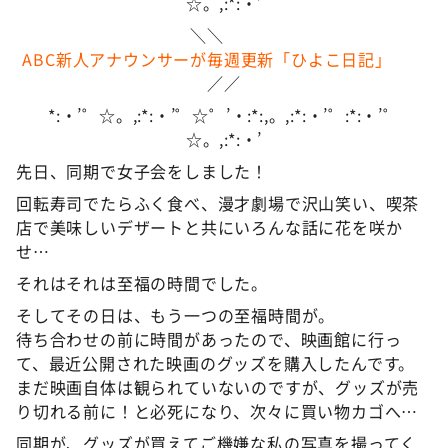
☆。,:*:・’
＼＼
ABC新人アナウンサーが毎週更新「ひよこ日記」
／／
*:・’゜☆。,:*:・’゜☆゜’・:*:,。,:*:・’゜:*:・’゜
☆。,:*:・’
先日、同期で女子会をしました！
回転寿司でたらふく食べ、漫才劇場で沢山笑い、喫茶
店で美味しいデザートと共にいろんな話に花を咲か
せ…
それはそれは至福の時間でした。
そしてその日は、もう一つの至福時間が。
待ち合わせの前に時間があったので、映画館に行っ
て、最近公開された映画のグッズを購入したんです。
まだ映画自体は観られていないのですが、グッズが売
り切れる前に！と必死になり、次々に買い物カゴへ…
同期が、グッズが買えてご機嫌な私の写真を撮ってく