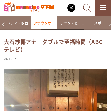
楽
ドラマ・映画
アナウンサー
アニメ・ヒーロー
スポーツ
大石紗椰アナ ダブルで至福時間（ABC
テレビ）
なるみ・岡村の過ぎるTV
相席食堂
2024.07.28
これ余談なんですけど・・・
～人生密着トークバラエティ！～ やすとものいたっ
て真剣です
探偵！ナイトスクープ
news おかえり
河合＆A.B.C-Z塚田×福井アナ「なんでやねん！？」
（news おかえり）