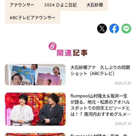
アナウンサー
2024 ひよこ日記
大石紗椰
ABCテレビアナウンサー
大石紗椰アナ 久しぶりの同期
ショット（ABCテレビ）
2026.07.20
flumpool山村隆太＆阪井一生
が語る、地元・松原のアオハル
スポットでの仰天エピソードと
は！？ 南河内おすすめグルメ…
2026.07.13
flumpool山村隆太・阪井一生