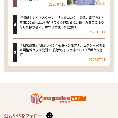
2026.07.10
『探偵！ナイトスクープ』「カヨコか？」間違い電話を約7
年間100回以上かけ続けてくる見知らぬ男性。カヨコのふり
をした依頼者に、ポツリと呟いた言葉は…
2026.07.14
『相席食堂』“爆烈ボイン”元NHK女性アナ、セクシー水着姿
＆規格外グッズ公開！ 千鳥“ちょっと待てぃ！！”ボタン連
打
2026.07.21
公式SNSをフォロー