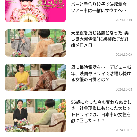
バーと手作り餃子で決起集会
ツアー中は一緒にサウナへ…
2024.10.10
天皇役を演じ話題となった“美
しき大河俳優”に黒柳徹子が終
始メロメロ…
2024.10.09
母に毎晩電話を… デビュー42
年、映画やドラマで活躍し続け
る女優の日課とは？
2024.10.08
56歳になった今も変わらぬ美し
さ 社会現象にもなった大ヒッ
トドラマでは、日本中の女性を
敵に回した…！？
2024.10.07