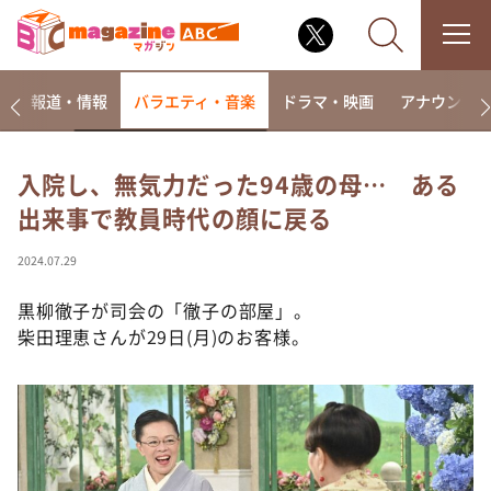
ー
報道・情報
バラエティ・音楽
ドラマ・映画
アナウンサ
入院し、無気力だった94歳の母… ある
出来事で教員時代の顔に戻る
なるみ・岡村の過ぎるTV
相席食堂
2024.07.29
これ余談なんですけど・・・
黒柳徹子が司会の「徹子の部屋」。
～人生密着トークバラエティ！～ やすとものいたっ
柴田理恵さんが29日(月)のお客様。
て真剣です
探偵！ナイトスクープ
news おかえり
河合＆A.B.C-Z塚田×福井アナ「なんでやねん！？」
（news おかえり）