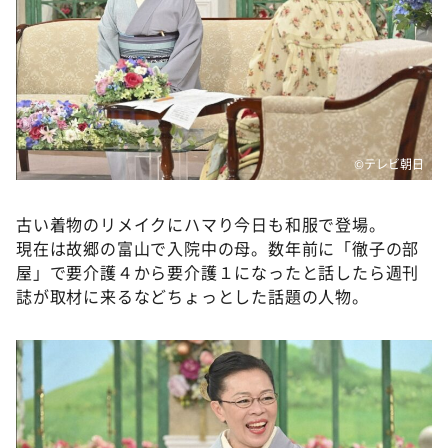
DAIGOも台所 ～きょうの献立 何にする？～
本日はダイアンなり！シーズン２
朝だ！生です旅サラダ
教えて！ニュースライブ 正義のミカタ
ＬＩＦＥ～夢のカタチ～
©テレビ朝日
新婚さんいらっしゃい！
ポツンと一軒家
古い着物のリメイクにハマり今日も和服で登場。
現在は故郷の富山で入院中の母。数年前に「徹子の部
ザキ山小屋本館
屋」で要介護４から要介護１になったと話したら週刊
ぺこぱのまるスポ
誌が取材に来るなどちょっとした話題の人物。
アナ回覧板