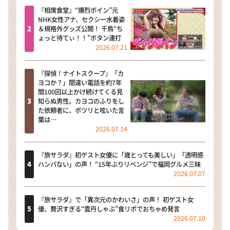
『相席食堂』“爆烈ボイン”元
NHK女性アナ、セクシー水着姿
＆規格外グッズ公開！ 千鳥“ち
ょっと待てぃ！！”ボタン連打
2026.07.21
『探偵！ナイトスクープ』「カ
ヨコか？」間違い電話を約7年
間100回以上かけ続けてくる見
知らぬ男性。カヨコのふりをし
た依頼者に、ポツリと呟いた言
葉は…
2026.07.14
『旅サラダ』初ゲスト女優に「歳とっても美しい」「透明感
ハンパない」の声！ “15年ぶりリベンジ”で福岡グルメ三昧
2026.07.07
『旅サラダ』で「異次元のかわいさ」の声！ 初ゲスト女
優、贅沢すぎる“雲丹しゃぶ”食リポでおちゃめ発言
2026.07.10