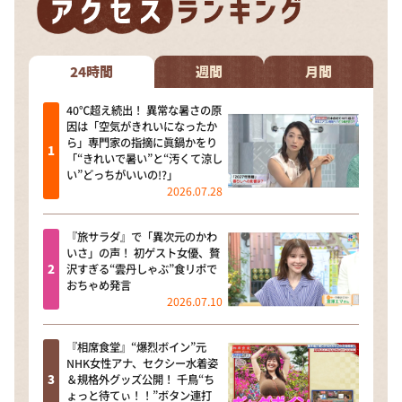
24時間
週間
月間
40℃超え続出！ 異常な暑さの原
因は「空気がきれいになったか
ら」専門家の指摘に眞鍋かをり
「“きれいで暑い”と“汚くて涼し
い”どっちがいいの!?」
2026.07.28
『旅サラダ』で「異次元のかわ
いさ」の声！ 初ゲスト女優、贅
沢すぎる“雲丹しゃぶ”食リポで
おちゃめ発言
2026.07.10
『相席食堂』“爆烈ボイン”元
NHK女性アナ、セクシー水着姿
＆規格外グッズ公開！ 千鳥“ち
ょっと待てぃ！！”ボタン連打