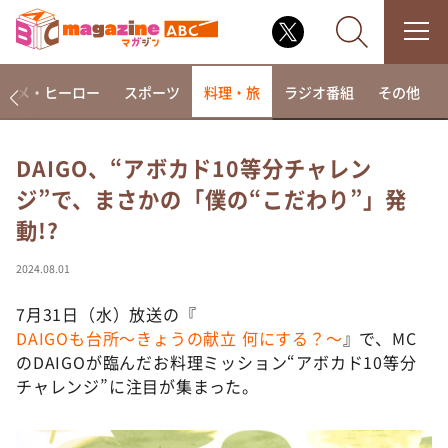
アニメ・ヒーロー
スポーツ
料理・旅
ラジオ番組
その他
DAIGO、“アボカド10等分チャレン
ジ”で、まさかの「僕の“こだわり”」発
なるみ・岡村の過ぎるTV
動!?
相席食堂
これ余談なんですけど・・・
2024.08.01
～人生密着トークバラエティ！～ やすとものいたっ
て真剣です
7月31日（水）放送の『
DAIGOも台所～きょうの献立 何にする？～
』で、MC
探偵！ナイトスクープ
のDAIGOが臨んだお料理ミッション“アボカド10等分
news おかえり
チャレンジ”に注目が集まった。
河合＆A.B.C-Z塚田×福井アナ「なんでやねん！？」
（news おかえり）