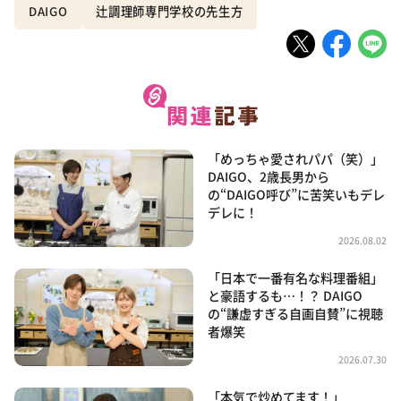
DAIGO
辻調理師専門学校の先生方
「めっちゃ愛されパパ（笑）」
DAIGO、2歳長男から
の“DAIGO呼び”に苦笑いもデレ
デレに！
2026.08.02
「日本で一番有名な料理番組」
と豪語するも…！？ DAIGO
の“謙虚すぎる自画自賛”に視聴
者爆笑
2026.07.30
「本気で炒めてます！」