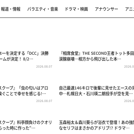
報道・情報
バラエティ・音楽
ドラマ・映画
アナウンサー
アニ
本一を決定する「DCC」決勝
『相席食堂』THE SECOND王者トット多
ームが決定！ 8/2…
涙腺崩壊…相方から飛び出した本…
2026.08.07
2026.0
スクープ』「虫の匂いはアロ
自己最速146キロで後輩に見せたエースの
嗅ぐことで幸せを感じる!…
中…札幌日大・石川瑛二朗投手が空を見…
2026.08.07
2026.0
スクープ』料亭顔負けのクオリ
玉森裕太＆森川葵らが浴衣で登壇！あの強
ぱらった時に作った“…
なセリフはまさかのアドリブ!? ドラマ…