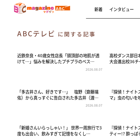
新着
インタビュー
ABCテレビ
に関する記事
近鉄奈良・40歳女性店長「頭頂部の地肌が透
高校ダンス部日
けて…」悩みを解決したプチプラのベス…
大会進出校36チ
2026.08.07
「多古井さん、好きです…」 塩野（齋藤璃
『探偵！ナイト
佑）から真っすぐに告白された多古井（渡…
マ」虫の匂いを
2026.08.07
「新婚さんいらっしゃい！」 世界一周旅行で3
『探偵！ナイト
度も出会い、飲みすぎて記憶をなくし…
ティー!? 酔っ