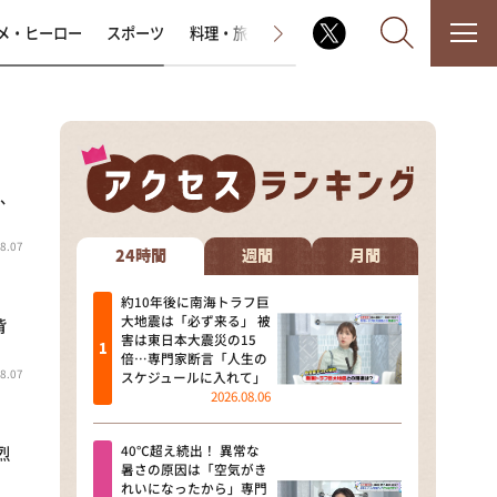
メ・ヒーロー
スポーツ
料理・旅
ラジオ番組
その他
田、
なるみ・岡村の過ぎるTV
8.07
相席食堂
24時間
週間
月間
これ余談なんですけど・・・
約10年後に南海トラフ巨
大地震は「必ず来る」 被
背
害は東日本大震災の15
～人生密着トークバラエティ！
倍…専門家断言「人生の
～ やすとものいたって真剣です
8.07
スケジュールに入れて」
2026.08.06
探偵！ナイトスクープ
40℃超え続出！ 異常な
烈
news おかえり
暑さの原因は「空気がき
れいになったから」専門