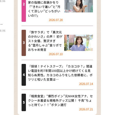
8.06
河合＆A.B.C-Z塚田×福井アナ
家の指摘に眞鍋かをり
「“きれいで暑い”と“汚
「なんでやねん！？」（news お
くて涼しい”どっちがい
かえり）
いの!?」
2026.07.28
DAIGOも台所 ～きょうの献立 何
…
にする？～
8.06
『旅サラダ』で「異次元
のかわいさ」の声！ 初ゲ
本日はダイアンなり！シーズン２
スト女優、贅沢すぎ
る“雲丹しゃぶ”食リポで
朝だ！生です旅サラダ
おちゃめ発言
2026.07.10
教えて！ニュースライブ 正義の
ミカタ
『探偵！ナイトスクープ』「カヨコか？」間違
い電話を約7年間100回以上かけ続けてくる見
ＬＩＦＥ～夢のカタチ～
知らぬ男性。カヨコのふりをした依頼者に、ポ
ツリと呟いた言葉は…
2026.07.14
新婚さんいらっしゃい！
ポツンと一軒家
『相席食堂』“爆烈ボイン”元NHK女性アナ、セ
クシー水着姿＆規格外グッズ公開！ 千鳥“ちょ
っと待てぃ！！”ボタン連打
ザキ山小屋本館
2026.07.21