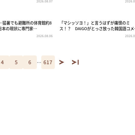
2026.08.07
2026.0
℃…猛暑でも避難所の体育館約8
「マシッソヨ！」と言うはずが痛恨のミ
日本の現状に専門家…
ス！？ DAIGOがとっさ放った韓国語コメ
2026.08.06
2026.0
4
5
6
617
…