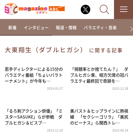
新着
インタビュー
報道・情報
バラエティ・音楽
ドラ
大東翔生（ダブルヒガシ）
に関する記事
なるみ・岡村の過ぎるTV
相席食堂
若手ディレクターによる15分の
「視聴率とか捨てたん？」 ダ
バラエティ番組「ちょいバラト
ブルヒガシ東、相方欠席の冠バ
これ余談なんですけど・・・
ーナメント」が今年も…
ラエティ最終回で奇跡を…
～人生密着トークバラエティ！～ やすとものいたっ
2024.05.27
2023.12.28
て真剣です
探偵！ナイトスクープ
「るろ剣アクション俳優」「ミ
美バスト＆ヒップラインに熱視
news おかえり
スターSASUKE」らが参戦 ダ
線 「セクシーゴリラ」「美尻
河合＆A.B.C-Z塚田×福井アナ「なんでやねん！？」
ブルヒガシ＆ビスブ…
のビーナス」ら関西トレ…
（news おかえり）
2023.12.20
2023.08.18