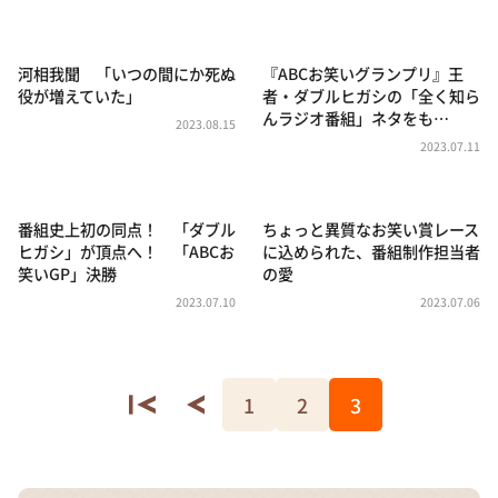
DAIGOも台所 ～きょうの献立 何にする？～
本日はダイアンなり！シーズン２
河相我聞 「いつの間にか死ぬ
『ABCお笑いグランプリ』王
朝だ！生です旅サラダ
役が増えていた」
者・ダブルヒガシの「全く知ら
んラジオ番組」ネタをも…
教えて！ニュースライブ 正義のミカタ
2023.08.15
2023.07.11
ＬＩＦＥ～夢のカタチ～
新婚さんいらっしゃい！
番組史上初の同点！ 「ダブル
ちょっと異質なお笑い賞レース
ポツンと一軒家
ヒガシ」が頂点へ！ 「ABCお
に込められた、番組制作担当者
笑いGP」決勝
の愛
ザキ山小屋本館
2023.07.10
2023.07.06
ぺこぱのまるスポ
アナ回覧板
1
2
3