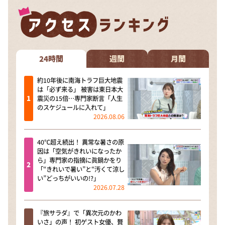
24時間
週間
月間
約10年後に南海トラフ巨大地震
は「必ず来る」 被害は東日本大
震災の15倍…専門家断言「人生
のスケジュールに入れて」
2026.08.06
40℃超え続出！ 異常な暑さの原
因は「空気がきれいになったか
ら」専門家の指摘に眞鍋かをり
「“きれいで暑い”と“汚くて涼し
い”どっちがいいの!?」
2026.07.28
『旅サラダ』で「異次元のかわ
いさ」の声！ 初ゲスト女優、贅