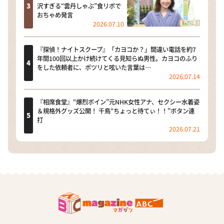
沢すぎる“雲丹しゃぶ”食リポで
おちゃめ発言
2026.07.10
『探偵！ナイトスクープ』「カヨコか？」間違い電話を約7
年間100回以上かけ続けてくる見知らぬ男性。カヨコのふり
をした依頼者に、ポツリと呟いた言葉は…
2026.07.14
『相席食堂』“爆烈ボイン”元NHK女性アナ、セクシー水着姿
＆規格外グッズ公開！ 千鳥“ちょっと待てぃ！！”ボタン連
打
2026.07.21