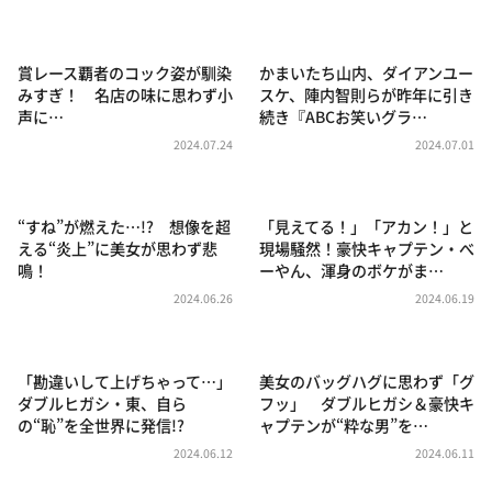
DAIGOも台所 ～きょうの献立 何にする？～
本日はダイアンなり！シーズン２
賞レース覇者のコック姿が馴染
かまいたち山内、ダイアンユー
朝だ！生です旅サラダ
みすぎ！ 名店の味に思わず小
スケ、陣内智則らが昨年に引き
声に…
続き『ABCお笑いグラ…
教えて！ニュースライブ 正義のミカタ
2024.07.24
2024.07.01
ＬＩＦＥ～夢のカタチ～
新婚さんいらっしゃい！
“すね”が燃えた…!? 想像を超
「見えてる！」「アカン！」と
ポツンと一軒家
える“炎上”に美女が思わず悲
現場騒然！豪快キャプテン・べ
鳴！
ーやん、渾身のボケがま…
ザキ山小屋本館
2024.06.26
2024.06.19
ぺこぱのまるスポ
アナ回覧板
「勘違いして上げちゃって…」
美女のバッグハグに思わず「グ
ダブルヒガシ・東、自ら
フッ」 ダブルヒガシ＆豪快キ
の“恥”を全世界に発信!?
ャプテンが“粋な男”を…
2024.06.12
2024.06.11