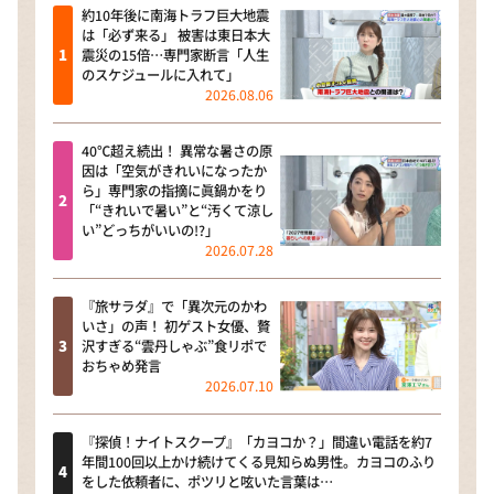
約10年後に南海トラフ巨大地震
は「必ず来る」 被害は東日本大
震災の15倍…専門家断言「人生
のスケジュールに入れて」
2026.08.06
40℃超え続出！ 異常な暑さの原
因は「空気がきれいになったか
ら」専門家の指摘に眞鍋かをり
「“きれいで暑い”と“汚くて涼し
い”どっちがいいの!?」
2026.07.28
『旅サラダ』で「異次元のかわ
いさ」の声！ 初ゲスト女優、贅
沢すぎる“雲丹しゃぶ”食リポで
おちゃめ発言
2026.07.10
『探偵！ナイトスクープ』「カヨコか？」間違い電話を約7
年間100回以上かけ続けてくる見知らぬ男性。カヨコのふり
をした依頼者に、ポツリと呟いた言葉は…