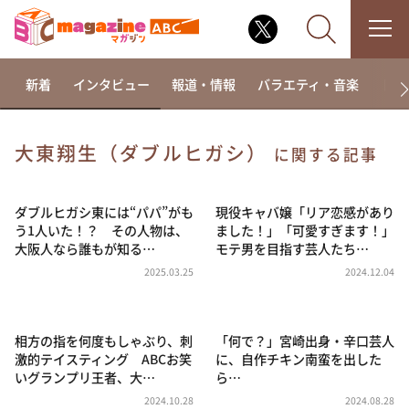
新着
インタビュー
報道・情報
バラエティ・音楽
ドラ
大東翔生（ダブルヒガシ）
に関する記事
なるみ・岡村の過ぎるTV
相席食堂
ダブルヒガシ東には“パパ”がも
現役キャバ嬢「リア恋感があり
う1人いた！？ その人物は、
ました！」「可愛すぎます！」
これ余談なんですけど・・・
大阪人なら誰もが知る…
モテ男を目指す芸人たち…
～人生密着トークバラエティ！～ やすとものいたっ
2025.03.25
2024.12.04
て真剣です
探偵！ナイトスクープ
相方の指を何度もしゃぶり、刺
「何で？」宮崎出身・辛口芸人
news おかえり
激的テイスティング ABCお笑
に、自作チキン南蛮を出した
河合＆A.B.C-Z塚田×福井アナ「なんでやねん！？」
いグランプリ王者、大…
ら…
（news おかえり）
2024.10.28
2024.08.28