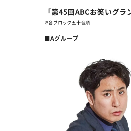
「第45回ABCお笑いグラ
※各ブロック五十音順
■Aグループ