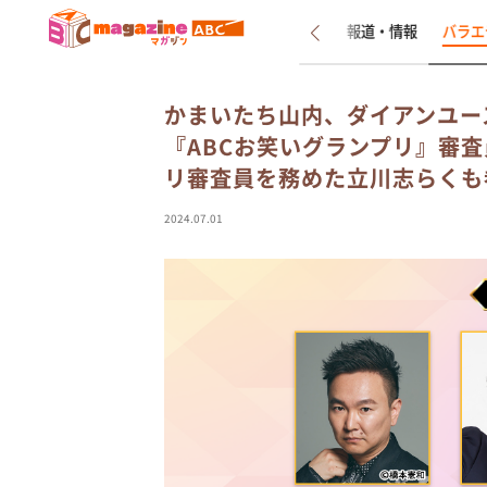
新着
インタビュー
報道・情報
バラエ
かまいたち山内、ダイアンユー
『ABCお笑いグランプリ』審査
リ審査員を務めた立川志らくも
2024.07.01