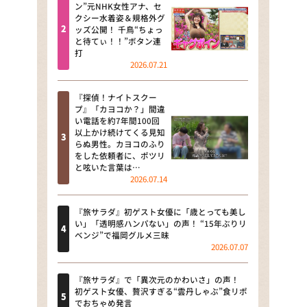
河合＆A.B.C-Z塚田×福井アナ
ン”元NHK女性アナ、セ
クシー水着姿＆規格外グ
「なんでやねん！？」（news お
ッズ公開！ 千鳥“ちょっ
かえり）
と待てぃ！！”ボタン連
打
DAIGOも台所 ～きょうの献立 何
2026.07.21
にする？～
『探偵！ナイトスクー
本日はダイアンなり！シーズン２
プ』「カヨコか？」間違
い電話を約7年間100回
朝だ！生です旅サラダ
以上かけ続けてくる見知
らぬ男性。カヨコのふり
をした依頼者に、ポツリ
教えて！ニュースライブ 正義の
と呟いた言葉は…
ミカタ
2026.07.14
ＬＩＦＥ～夢のカタチ～
『旅サラダ』初ゲスト女優に「歳とっても美し
い」「透明感ハンパない」の声！ “15年ぶりリ
新婚さんいらっしゃい！
ベンジ”で福岡グルメ三昧
2026.07.07
ポツンと一軒家
『旅サラダ』で「異次元のかわいさ」の声！
ザキ山小屋本館
初ゲスト女優、贅沢すぎる“雲丹しゃぶ”食リポ
でおちゃめ発言