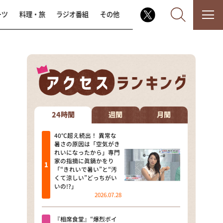
ーツ
料理・旅
ラジオ番組
その他
なるみ・岡村の過ぎるTV
相席食堂
24時間
週間
月間
これ余談なんですけど・・・
40℃超え続出！ 異常な
暑さの原因は「空気がき
れいになったから」専門
～人生密着トークバラエティ！
家の指摘に眞鍋かをり
～ やすとものいたって真剣です
「“きれいで暑い”と“汚
くて涼しい”どっちがい
探偵！ナイトスクープ
いの!?」
2026.07.28
news おかえり
『相席食堂』“爆烈ボイ