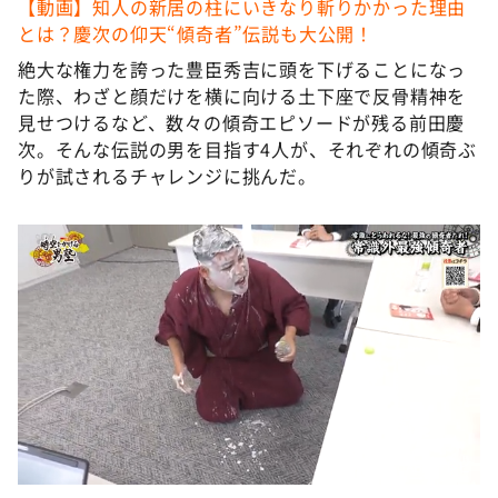
【動画】知人の新居の柱にいきなり斬りかかった理由
とは？慶次の仰天“傾奇者”伝説も大公開！
絶大な権力を誇った豊臣秀吉に頭を下げることになっ
た際、わざと顔だけを横に向ける土下座で反骨精神を
見せつけるなど、数々の傾奇エピソードが残る前田慶
次。そんな伝説の男を目指す4人が、それぞれの傾奇ぶ
りが試されるチャレンジに挑んだ。
©️ABCテレビ