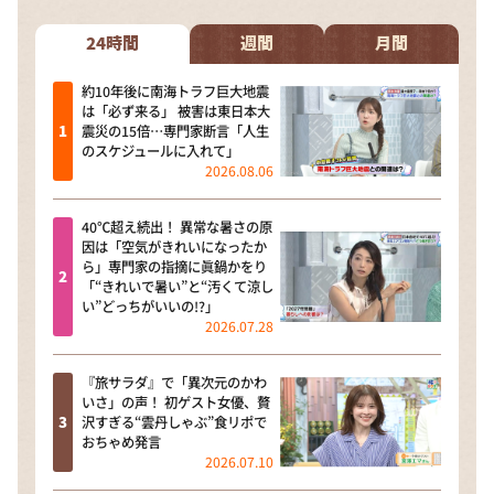
24時間
週間
月間
約10年後に南海トラフ巨大地震
は「必ず来る」 被害は東日本大
震災の15倍…専門家断言「人生
のスケジュールに入れて」
2026.08.06
40℃超え続出！ 異常な暑さの原
因は「空気がきれいになったか
ら」専門家の指摘に眞鍋かをり
「“きれいで暑い”と“汚くて涼し
い”どっちがいいの!?」
2026.07.28
『旅サラダ』で「異次元のかわ
いさ」の声！ 初ゲスト女優、贅
沢すぎる“雲丹しゃぶ”食リポで
おちゃめ発言
2026.07.10