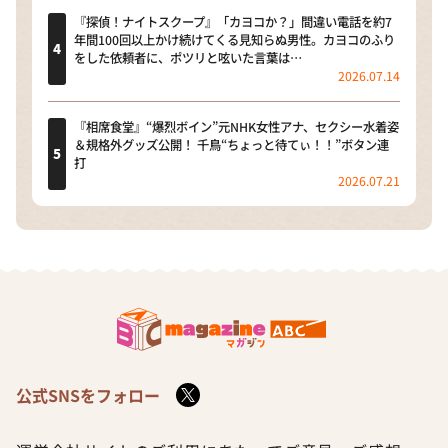
『探偵！ナイトスクープ』「カヨコか？」間違い電話を約7
年間100回以上かけ続けてくる見知らぬ男性。カヨコのふり
をした依頼者に、ポツリと呟いた言葉は…
2026.07.14
『相席食堂』“爆烈ボイン”元NHK女性アナ、セクシー水着姿
＆規格外グッズ公開！ 千鳥“ちょっと待てぃ！！”ボタン連
打
2026.07.21
公式SNSをフォロー