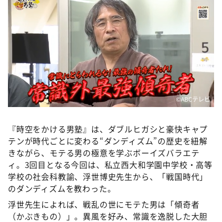
DAIGOも台所 ～きょうの献立 何にする？～
本日はダイアンなり！シーズン２
朝だ！生です旅サラダ
教えて！ニュースライブ 正義のミカタ
ＬＩＦＥ～夢のカタチ～
新婚さんいらっしゃい！
©️ABCテレビ
ポツンと一軒家
ザキ山小屋本館
『時空をかける男塾』は、ダブルヒガシと豪快キャプ
テンが時代ごとに変わる“ダンディズム”の歴史を紐解
ぺこぱのまるスポ
きながら、モテる男の極意を学ぶボーイズバラエテ
アナ回覧板
ィ。3回目となる今回は、私立西大和学園中学校・高等
学校の社会科教諭、浮世博史先生から、「戦国時代」
のダンディズムを教わった。
浮世先生によれば、戦乱の世にモテた男は「傾奇者
（かぶきもの）」。異風を好み、常識を逸脱した大胆