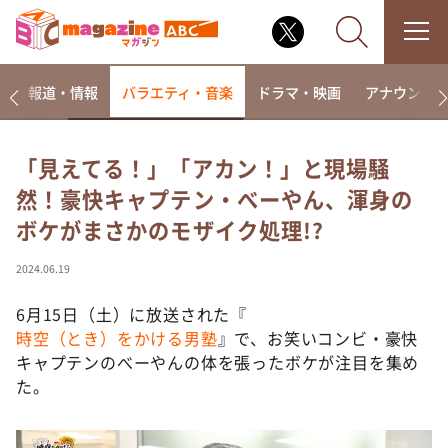
ー
報道・情報
バラエティ・音楽
ドラマ・映画
アナウンサ
「見えてる！」「アカン！」と現場騒
然！豪快キャプテン・べーやん、渾身の
なるみ・岡村の過ぎるTV
ボケがまさかのモザイク処理!?
相席食堂
これ余談なんですけど・・・
2024.06.19
～人生密着トークバラエティ！～ やすとものいたっ
て真剣です
6月15日（土）に放送された『
時空（とき）をかける男塾
』で、お笑いコンビ・豪快
探偵！ナイトスクープ
キャプテンのべーやんの体を張ったボケが注目を集め
news おかえり
た。
河合＆A.B.C-Z塚田×福井アナ「なんでやねん！？」
（news おかえり）