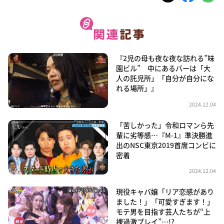
『2児の母も夜な夜な訪れる”味
園ビル” 中にあるバーは「大
人の託児所」「自分が自分にな
れる場所」』
2024.12.04
「苦しかった」令和ロマンら先
輩に劣等感…『M-1』準決勝進
出のNSC東京2019首席コンビに
密着
2024.12.04
現役キャバ嬢「リア恋感があり
ました！」「可愛すぎます！」
モテ男を目指す芸人たちが“上
裸過激プレイ”…!?