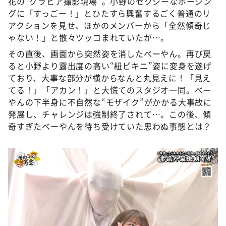
花の“グラビア撮影現場”。小野のセクシーなポージン
グに「すっごー！」とひたすら興奮するごく普通のリ
アクションを見せ、ほかのメンバーから「全然傾奇じ
ゃない！」と散々ツッコまれていたが…。
その直後、画面から突然姿を消したべーやん。再び戻
ると小野より露出度の高い“紐ビキニ”姿に変身を遂げ
ており、大事な部分が横からなんと丸見えに！「見え
てる！」「アカン！」と大慌てのスタジオ一同。べー
やんの下半身に不自然な“モザイク”がかかる大事故に
発展し、チャレンジは強制終了されて…。この後、傾
奇すぎたべーやんを待ち受けていた思わぬ事態とは？