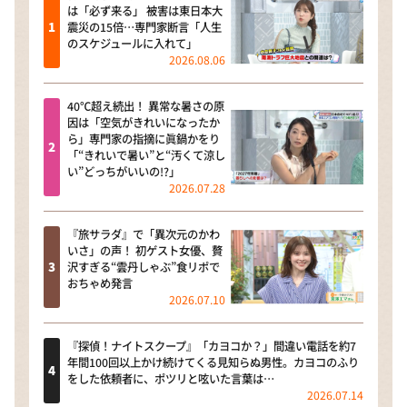
は「必ず来る」 被害は東日本大
震災の15倍…専門家断言「人生
のスケジュールに入れて」
2026.08.06
40℃超え続出！ 異常な暑さの原
因は「空気がきれいになったか
ら」専門家の指摘に眞鍋かをり
「“きれいで暑い”と“汚くて涼し
い”どっちがいいの!?」
2026.07.28
『旅サラダ』で「異次元のかわ
いさ」の声！ 初ゲスト女優、贅
沢すぎる“雲丹しゃぶ”食リポで
おちゃめ発言
2026.07.10
『探偵！ナイトスクープ』「カヨコか？」間違い電話を約7
年間100回以上かけ続けてくる見知らぬ男性。カヨコのふり
をした依頼者に、ポツリと呟いた言葉は…
2026.07.14