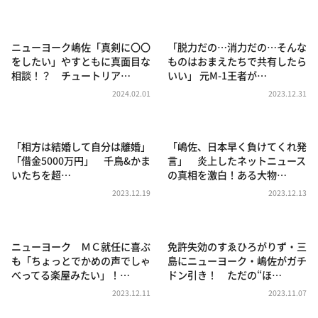
DAIGOも台所 ～きょうの献立 何にする？～
本日はダイアンなり！シーズン２
ニューヨーク嶋佐「真剣に〇〇
「脱力だの…消力だの…そんな
朝だ！生です旅サラダ
をしたい」やすともに真面目な
ものはおまえたちで共有したら
相談！？ チュートリア…
いい」 元M-1王者が…
教えて！ニュースライブ 正義のミカタ
2024.02.01
2023.12.31
ＬＩＦＥ～夢のカタチ～
新婚さんいらっしゃい！
「相方は結婚して自分は離婚」
「嶋佐、日本早く負けてくれ発
ポツンと一軒家
「借金5000万円」 千鳥&かま
言」 炎上したネットニュース
いたちを超…
の真相を激白！ある大物…
ザキ山小屋本館
2023.12.19
2023.12.13
ぺこぱのまるスポ
アナ回覧板
ニューヨーク ＭＣ就任に喜ぶ
免許失効のすゑひろがりず・三
も「ちょっとでかめの声でしゃ
島にニューヨーク・嶋佐がガチ
べってる楽屋みたい」！…
ドン引き！ ただの“ほ…
2023.12.11
2023.11.07