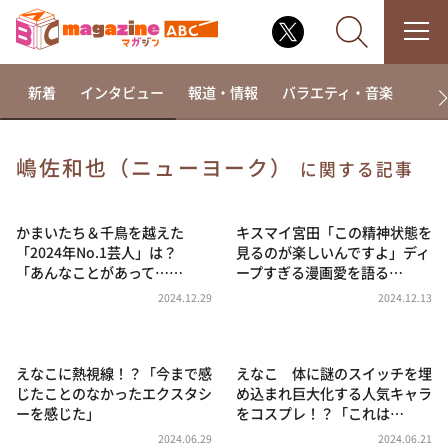
新着
インタビュー
報道・情報
バラエティ・音楽
ドラ
嶋佐和也（ニューヨーク）
に関する記事
なるみ・岡村の過ぎるTV
相席食堂
かまいたち＆千鳥を越えた
キスマイ宮田「この精神状態を
「2024年No.1芸人」は？
見るのが楽しいんですよ」ディ
これ余談なんですけど・・・
「あんなことがあって……
ープすぎる漫画愛を語る…
～人生密着トークバラエティ！～ やすとものいたっ
2024.12.29
2024.12.13
て真剣です
探偵！ナイトスクープ
えなこに熱視線！？「今まで感
えなこ 体に謎のスイッチを埋
news おかえり
じたことのなかったエクスタシ
め込まれ巨大化する人気キャラ
河合＆A.B.C-Z塚田×福井アナ「なんでやねん！？」
ーを感じた」
をコスプレ！？「これは…
（news おかえり）
2024.06.29
2024.06.21