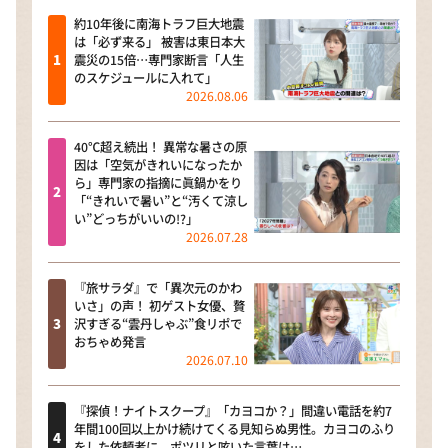
約10年後に南海トラフ巨大地震
は「必ず来る」 被害は東日本大
震災の15倍…専門家断言「人生
のスケジュールに入れて」
2026.08.06
40℃超え続出！ 異常な暑さの原
因は「空気がきれいになったか
ら」専門家の指摘に眞鍋かをり
「“きれいで暑い”と“汚くて涼し
い”どっちがいいの!?」
2026.07.28
『旅サラダ』で「異次元のかわ
いさ」の声！ 初ゲスト女優、贅
沢すぎる“雲丹しゃぶ”食リポで
おちゃめ発言
2026.07.10
『探偵！ナイトスクープ』「カヨコか？」間違い電話を約7
年間100回以上かけ続けてくる見知らぬ男性。カヨコのふり
をした依頼者に、ポツリと呟いた言葉は…