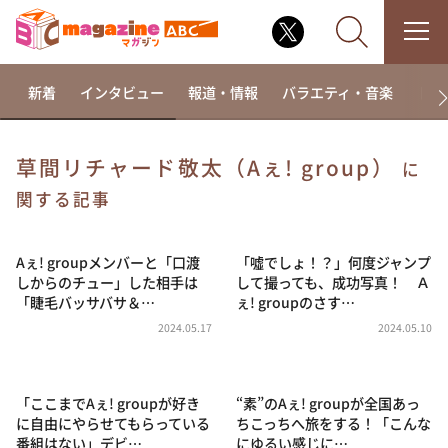
新着
インタビュー
報道・情報
バラエティ・音楽
ドラ
草間リチャード敬太（Aぇ! group）
に
なるみ・岡村の過ぎるTV
関する記事
相席食堂
Aぇ! groupメンバーと「口渡
「噓でしょ！？」何度ジャンプ
これ余談なんですけど・・・
しからのチュー」した相手は
して撮っても、成功写真！ Ａ
～人生密着トークバラエティ！～ やすとものいたっ
「睫毛バッサバサ＆…
ぇ! groupのさす…
て真剣です
2024.05.17
2024.05.10
探偵！ナイトスクープ
news おかえり
「ここまでAぇ! groupが好き
“素”のAぇ! groupが全国あっ
河合＆A.B.C-Z塚田×福井アナ「なんでやねん！？」
（news おかえり）
に自由にやらせてもらっている
ちこっちへ旅をする！「こんな
番組はない」デビ…
にゆるい感じに…