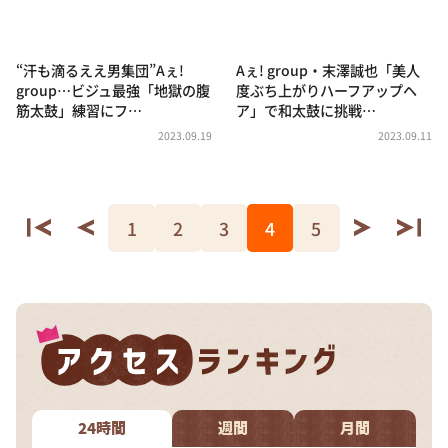
“汗も滴るええ男集団”Aぇ!
Aぇ! group・末澤誠也「美人
group…ビジュ最強「地獄の腹
度ぶち上がりハーフアップヘ
筋太鼓」練習にフ…
ア」で和太鼓に挑戦…
2023.09.19
2023.09.11
1
2
3
4
5
24時間
週間
月間