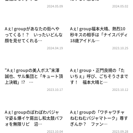
DAIGOも台所 ～きょうの献立 何にする？～
2024.05.09
2024.05.02
本日はダイアンなり！シーズン２
朝だ！生です旅サラダ
Aぇ! groupがあなたの街へや
Aぇ! group福本大晴、熱烈10
教えて！ニュースライブ 正義のミカタ
ってくる！？ いったいどんな
秒キスの相手は「ナイスバディ
顔を見せてくれる…
18歳アイドル…
ＬＩＦＥ～夢のカタチ～
2024.04.19
2023.10.25
新婚さんいらっしゃい！
ポツンと一軒家
“Aぇ! groupの美人ボス”末澤
Aぇ! group・正門良規の「た
ザキ山小屋本館
誠也、サル集団と「キュート頂
いちぇ」呼び、ごちそうさまで
上決戦」!? …
す！ 福本大晴と…
ぺこぱのまるスポ
2023.10.17
2023.10.12
アナ回覧板
Aぇ! groupのぽわぽわパジャ
Aぇ! groupの「ワチャワチャ
マ姿＆爆イケ肩出し和太鼓パフ
ねむねむパジャマトーク」尊す
ォを無限リピ 沼…
ぎんか？ ファン…
2023.10.04
2023.09.28