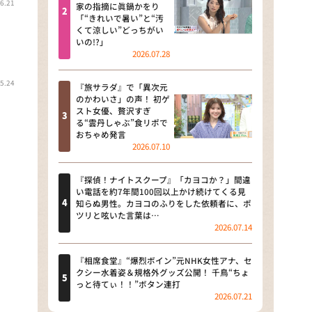
6.21
河合＆A.B.C-Z塚田×福井アナ
家の指摘に眞鍋かをり
「“きれいで暑い”と“汚
「なんでやねん！？」（news お
くて涼しい”どっちがい
かえり）
いの!?」
2026.07.28
DAIGOも台所 ～きょうの献立 何
にする？～
5.24
『旅サラダ』で「異次元
のかわいさ」の声！ 初ゲ
本日はダイアンなり！シーズン２
スト女優、贅沢すぎ
る“雲丹しゃぶ”食リポで
朝だ！生です旅サラダ
おちゃめ発言
2026.07.10
教えて！ニュースライブ 正義の
ミカタ
『探偵！ナイトスクープ』「カヨコか？」間違
い電話を約7年間100回以上かけ続けてくる見
ＬＩＦＥ～夢のカタチ～
知らぬ男性。カヨコのふりをした依頼者に、ポ
ツリと呟いた言葉は…
2026.07.14
新婚さんいらっしゃい！
ポツンと一軒家
『相席食堂』“爆烈ボイン”元NHK女性アナ、セ
クシー水着姿＆規格外グッズ公開！ 千鳥“ちょ
っと待てぃ！！”ボタン連打
ザキ山小屋本館
2026.07.21