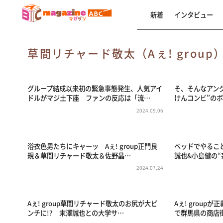
新着
インタビュー
草間リチャード敬太（Aぇ! group
グループ結成以来初の緊急事態発生、人気アイ
そ、そんなアングル
ドルがマジ土下座 ファンの反応は「流…
けんコンビ”の
2024.09.06
浴衣色男たちにキャーッ Aぇ! group正門良
ベッドでやること
規＆草間リチャード敬太＆佐野晶…
誠也&小島健の“
2024.07.24
Aぇ! group草間リチャード敬太のお尻が大ピ
Aぇ! group
ンチに!? 末澤誠也との大学サ…
で群馬県の商店街