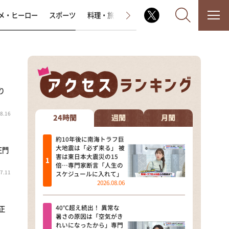
メ・ヒーロー
スポーツ
料理・旅
ラジオ番組
その他
り
なるみ・岡村の過ぎるTV
8.16
相席食堂
24時間
週間
月間
これ余談なんですけど・・・
約10年後に南海トラフ巨
大地震は「必ず来る」 被
正門
害は東日本大震災の15
～人生密着トークバラエティ！
倍…専門家断言「人生の
～ やすとものいたって真剣です
7.11
スケジュールに入れて」
2026.08.06
探偵！ナイトスクープ
40℃超え続出！ 異常な
正
news おかえり
暑さの原因は「空気がき
れいになったから」専門