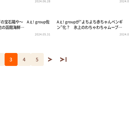
2024.06.28
2024.0
の宝石箱や～ Aぇ! group佐
Aぇ! groupが“よちよち赤ちゃんペンギ
也の函館海鮮…
ン”化？ 氷上のわちゃわちゃムーブ…
2024.05.31
2024.0
3
4
5