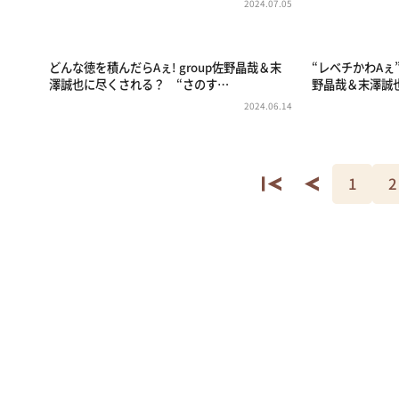
2024.07.05
どんな徳を積んだらAぇ! group佐野晶哉＆末
“レベチかわAぇ”
澤誠也に尽くされる？ “さのす…
野晶哉＆末澤誠
2024.06.14
1
2