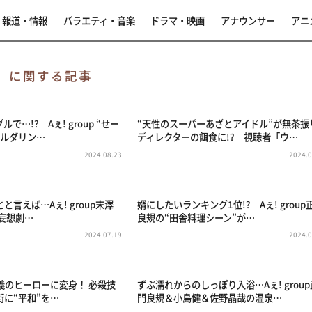
報道・情報
バラエティ・音楽
ドラマ・映画
アナウンサー
アニ
）
に関する記事
で…!? Aぇ! group “せー
“天性のスーパーあざとアイドル”が無茶振
ボルダリン…
ディレクターの餌食に!? 視聴者「ウ…
2024.08.23
2024.0
と言えば…Aぇ! group末澤
婿にしたいランキング1位!? Aぇ! group
妄想劇…
良規の“田舎料理シーン”が…
2024.07.19
2024.0
が正義のヒーローに変身！ 必殺技
ずぶ濡れからのしっぽり入浴…Aぇ! group
に“平和”を…
門良規＆小島健＆佐野晶哉の温泉…