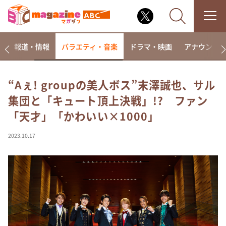
ー
報道・情報
バラエティ・音楽
ドラマ・映画
アナウンサ
“Aぇ! groupの美人ボス”末澤誠也、サル
集団と「キュート頂上決戦」!? ファン
なるみ・岡村の過ぎるTV
「天才」「かわいい×1000」
相席食堂
これ余談なんですけど・・・
2023.10.17
～人生密着トークバラエティ！～ やすとものいたっ
て真剣です
探偵！ナイトスクープ
news おかえり
河合＆A.B.C-Z塚田×福井アナ「なんでやねん！？」
（news おかえり）