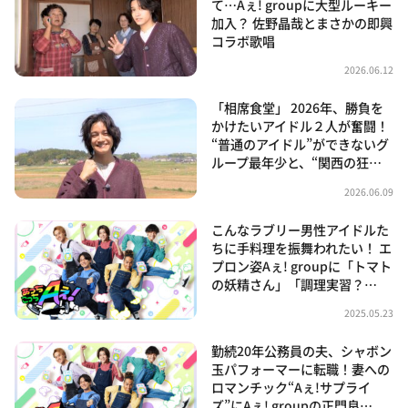
て…Aぇ! groupに大型ルーキー
加入？ 佐野晶哉とまさかの即興
コラボ歌唱
2026.06.12
「相席食堂」 2026年、勝負を
かけたいアイドル２人が奮闘！
“普通のアイドル”ができないグ
ループ最年少と、“関西の狂…
2026.06.09
こんなラブリー男性アイドルた
ちに手料理を振舞われたい！ エ
プロン姿Aぇ! groupに「トマト
の妖精さん」「調理実習？…
2025.05.23
勤続20年公務員の夫、シャボン
玉パフォーマーに転職！妻への
ロマンチック“Aぇ!サプライ
ズ”にAぇ! groupの正門良…