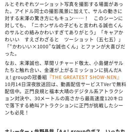
ルとそれぞれツーショット写真を撮影する場面があっ
た。アイドル同士の撮影風景に加えて、サルの動きに
対する末澤の驚き方にもキュン……！ このシーンに
対しても、「ニホンザルの子どもと言われる誠也くん
のサルとの絡みかわいすぎてありがとう」「キャアか
わいい すえざわざると ツーショット（五七五）」
「“かわいい×1000”な誠也くん」とファンが大喜びだ
った。
なお、末澤誠也、草間リチャード敬太、小島健がサル
たちと触れ合い、金運が上がるミッションに挑んだA
ぇ! groupの冠番組
『THE GREATEST SHOW-NEN』
10月14日深夜放送回は、動画配信サービスTVerで無料
配信中。正門良規と福本大晴のデジタル系アトラクシ
ョン対決や、30メートルの高さから最高速度120キロ
で落下する絶叫アトラクションに正門が挑戦したシー
ンも必見！
ナレーター・佐野晶哉「Aぇ! groupのボス、いったれ