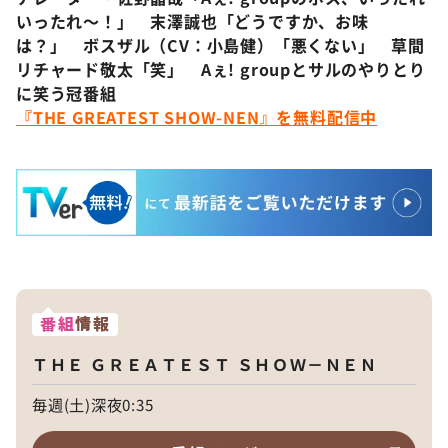
いったれ～！」 末澤誠也「どうですか、お味
は？」 ボスザル（CV：小島健）「悪くない」 草間
リチャード敬太「笑」 Aぇ! groupとサルのやりとり
に笑う冠番組
『THE GREATEST SHOW-NEN』を無料配信中
番組
情報
ＴＨＥ ＧＲＥＡＴＥＳＴ ＳＨＯＷ－ＮＥＮ
毎週(土)深夜0:35