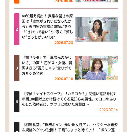
2026.08.06
40℃超え続出！ 異常な暑さの原
因は「空気がきれいになったか
ら」専門家の指摘に眞鍋かをり
「“きれいで暑い”と“汚くて涼し
い”どっちがいいの!?」
2026.07.28
『旅サラダ』で「異次元のかわ
いさ」の声！ 初ゲスト女優、贅
沢すぎる“雲丹しゃぶ”食リポで
おちゃめ発言
2026.07.10
『探偵！ナイトスクープ』「カヨコか？」間違い電話を約7
年間100回以上かけ続けてくる見知らぬ男性。カヨコのふり
をした依頼者に、ポツリと呟いた言葉は…
2026.07.14
『相席食堂』“爆烈ボイン”元NHK女性アナ、セクシー水着姿
＆規格外グッズ公開！ 千鳥“ちょっと待てぃ！！”ボタン連