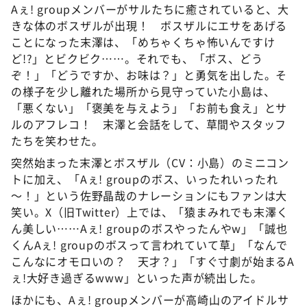
Aぇ! groupメンバーがサルたちに癒されていると、大
きな体のボスザルが出現！ ボスザルにエサをあげる
ことになった末澤は、「めちゃくちゃ怖いんですけ
ど!?」とビクビク……。それでも、「ボス、どう
ぞ！」「どうですか、お味は？」と勇気を出した。そ
の様子を少し離れた場所から見守っていた小島は、
「悪くない」「褒美を与えよう」「お前も食え」とサ
ルのアフレコ！ 末澤と会話をして、草間やスタッフ
たちを笑わせた。
突然始まった末澤とボスザル（CV：小島）のミニコン
トに加え、「Aぇ! groupのボス、いったれいったれ
～！」という佐野晶哉のナレーションにもファンは大
笑い。X（旧Twitter）上では、「猿まみれでも末澤く
ん美しい……Aぇ! groupのボスやったんやw」「誠也
くんAぇ! groupのボスって言われていて草」「なんで
こんなにオモロいの？ 天才？」「すぐ寸劇が始まるA
ぇ!大好き過ぎるwww」といった声が続出した。
ほかにも、Aぇ! groupメンバーが高崎山のアイドルサ