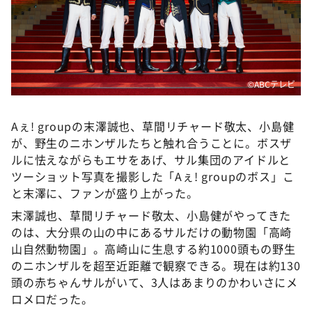
DAIGOも台所 ～きょうの献立 何にする？～
本日はダイアンなり！シーズン２
朝だ！生です旅サラダ
教えて！ニュースライブ 正義のミカタ
©️ABCテレビ
ＬＩＦＥ～夢のカタチ～
Aぇ! groupの末澤誠也、草間リチャード敬太、小島健
新婚さんいらっしゃい！
が、野生のニホンザルたちと触れ合うことに。ボスザ
ポツンと一軒家
ルに怯えながらもエサをあげ、サル集団のアイドルと
ザキ山小屋本館
ツーショット写真を撮影した「Aぇ! groupのボス」こ
と末澤に、ファンが盛り上がった。
ぺこぱのまるスポ
末澤誠也、草間リチャード敬太、小島健がやってきた
アナ回覧板
のは、大分県の山の中にあるサルだけの動物園「高崎
山自然動物園」。高崎山に生息する約1000頭もの野生
のニホンザルを超至近距離で観察できる。現在は約130
頭の赤ちゃんサルがいて、3人はあまりのかわいさにメ
ロメロだった。