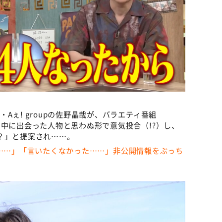
Aぇ! groupの佐野晶哉が、バラエティ番組
ケ中に出会った人物と思わぬ形で意気投合（!?）し、
？」と提案され……。
こ半年……」「言いたくなかった……」非公開情報をぶっち