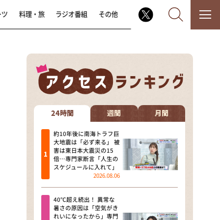
ーツ
料理・旅
ラジオ番組
その他
なるみ・岡村の過ぎるTV
相席食堂
24時間
週間
月間
これ余談なんですけど・・・
約10年後に南海トラフ巨
大地震は「必ず来る」 被
害は東日本大震災の15
～人生密着トークバラエティ！
倍…専門家断言「人生の
～ やすとものいたって真剣です
スケジュールに入れて」
2026.08.06
探偵！ナイトスクープ
40℃超え続出！ 異常な
news おかえり
暑さの原因は「空気がき
れいになったから」専門