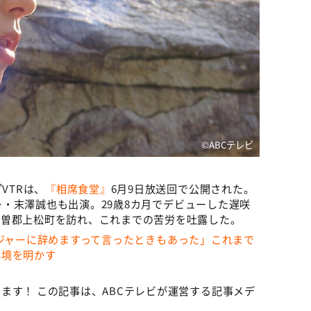
©ABCテレビ
VTRは、
『相席食堂』
6月9日放送回で公開された。
バー・末澤誠也も出演。29歳8カ月でデビューした遅咲
⽊曽郡上松町を訪れ、これまでの苦労を吐露した。
マネージャーに辞めますって言ったときもあった」これまで
心境を明かす
ます！ この記事は、ABCテレビが運営する記事メデ
。