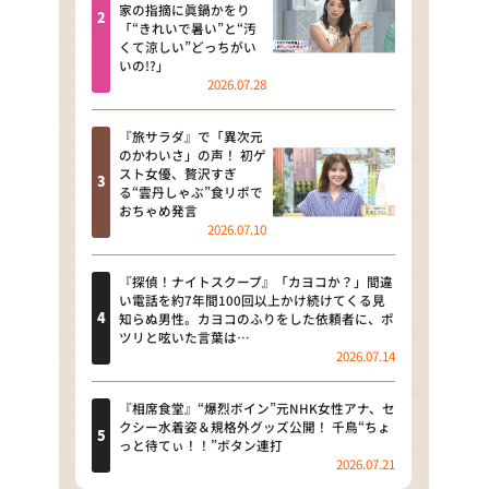
河合＆A.B.C-Z塚田×福井アナ
家の指摘に眞鍋かをり
「“きれいで暑い”と“汚
「なんでやねん！？」（news お
くて涼しい”どっちがい
かえり）
いの!?」
2026.07.28
DAIGOも台所 ～きょうの献立 何
にする？～
『旅サラダ』で「異次元
のかわいさ」の声！ 初ゲ
本日はダイアンなり！シーズン２
スト女優、贅沢すぎ
る“雲丹しゃぶ”食リポで
朝だ！生です旅サラダ
おちゃめ発言
2026.07.10
教えて！ニュースライブ 正義の
ミカタ
『探偵！ナイトスクープ』「カヨコか？」間違
い電話を約7年間100回以上かけ続けてくる見
ＬＩＦＥ～夢のカタチ～
知らぬ男性。カヨコのふりをした依頼者に、ポ
ツリと呟いた言葉は…
2026.07.14
新婚さんいらっしゃい！
ポツンと一軒家
『相席食堂』“爆烈ボイン”元NHK女性アナ、セ
クシー水着姿＆規格外グッズ公開！ 千鳥“ちょ
っと待てぃ！！”ボタン連打
ザキ山小屋本館
2026.07.21