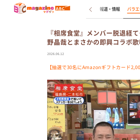
新着
インタビュー
報道・情報
バラエ
『相席食堂』メンバー脱退経て…A
野晶哉とまさかの即興コラボ歌
2026.06.12
【抽選で30名にAmazonギフトカード2