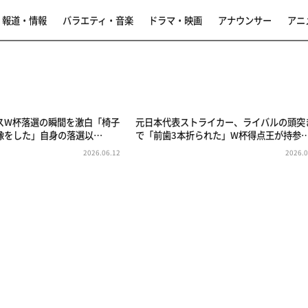
報道・情報
バラエティ・音楽
ドラマ・映画
アナウンサー
アニ
スW杯落選の瞬間を激白「椅子
元日本代表ストライカー、ライバルの頭突
像をした」自身の落選以…
で「前歯3本折られた」W杯得点王が持参
2026.06.12
2026.0