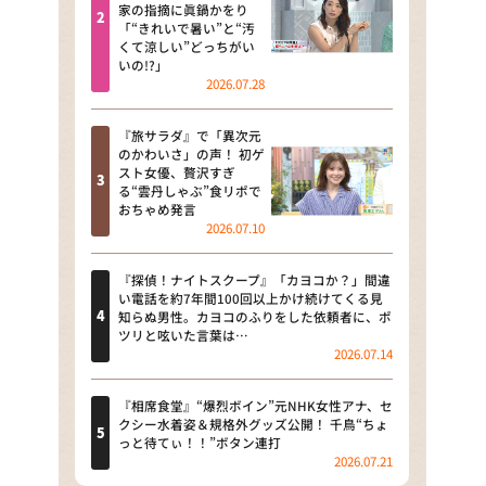
河合＆A.B.C-Z塚田×福井アナ
家の指摘に眞鍋かをり
「“きれいで暑い”と“汚
「なんでやねん！？」（news お
くて涼しい”どっちがい
かえり）
いの!?」
2026.07.28
DAIGOも台所 ～きょうの献立 何
にする？～
『旅サラダ』で「異次元
のかわいさ」の声！ 初ゲ
本日はダイアンなり！シーズン２
スト女優、贅沢すぎ
る“雲丹しゃぶ”食リポで
朝だ！生です旅サラダ
おちゃめ発言
2026.07.10
教えて！ニュースライブ 正義の
ミカタ
『探偵！ナイトスクープ』「カヨコか？」間違
い電話を約7年間100回以上かけ続けてくる見
ＬＩＦＥ～夢のカタチ～
知らぬ男性。カヨコのふりをした依頼者に、ポ
ツリと呟いた言葉は…
2026.07.14
新婚さんいらっしゃい！
ポツンと一軒家
『相席食堂』“爆烈ボイン”元NHK女性アナ、セ
クシー水着姿＆規格外グッズ公開！ 千鳥“ちょ
っと待てぃ！！”ボタン連打
ザキ山小屋本館
2026.07.21