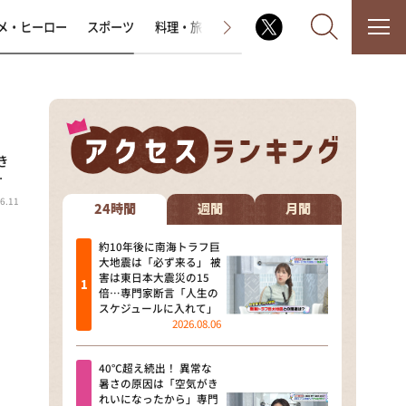
メ・ヒーロー
スポーツ
料理・旅
ラジオ番組
その他
き
なるみ・岡村の過ぎるTV
…
6.11
相席食堂
24時間
週間
月間
これ余談なんですけど・・・
約10年後に南海トラフ巨
大地震は「必ず来る」 被
害は東日本大震災の15
～人生密着トークバラエティ！
倍…専門家断言「人生の
～ やすとものいたって真剣です
スケジュールに入れて」
2026.08.06
探偵！ナイトスクープ
40℃超え続出！ 異常な
news おかえり
暑さの原因は「空気がき
れいになったから」専門