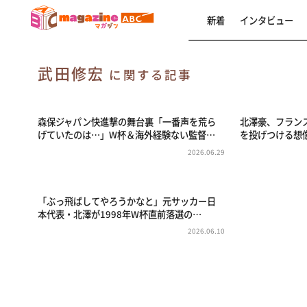
新着
インタビュー
武田修宏
に関する記事
森保ジャパン快進撃の舞台裏「一番声を荒ら
北澤豪、フラン
げていたのは…」W杯＆海外経験ない監督…
を投げつける想
2026.06.29
「ぶっ飛ばしてやろうかなと」元サッカー日
本代表・北澤が1998年W杯直前落選の…
2026.06.10