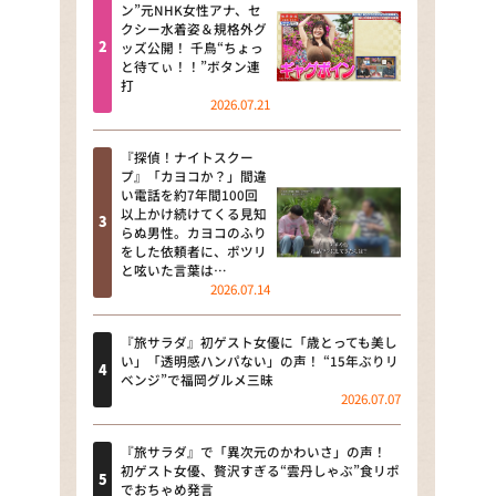
河合＆A.B.C-Z塚田×福井アナ
ン”元NHK女性アナ、セ
クシー水着姿＆規格外グ
「なんでやねん！？」（news お
ッズ公開！ 千鳥“ちょっ
かえり）
と待てぃ！！”ボタン連
打
DAIGOも台所 ～きょうの献立 何
2026.07.21
にする？～
『探偵！ナイトスクー
本日はダイアンなり！シーズン２
プ』「カヨコか？」間違
い電話を約7年間100回
朝だ！生です旅サラダ
以上かけ続けてくる見知
らぬ男性。カヨコのふり
をした依頼者に、ポツリ
教えて！ニュースライブ 正義の
と呟いた言葉は…
ミカタ
2026.07.14
ＬＩＦＥ～夢のカタチ～
『旅サラダ』初ゲスト女優に「歳とっても美し
い」「透明感ハンパない」の声！ “15年ぶりリ
新婚さんいらっしゃい！
ベンジ”で福岡グルメ三昧
2026.07.07
ポツンと一軒家
『旅サラダ』で「異次元のかわいさ」の声！
ザキ山小屋本館
初ゲスト女優、贅沢すぎる“雲丹しゃぶ”食リポ
でおちゃめ発言