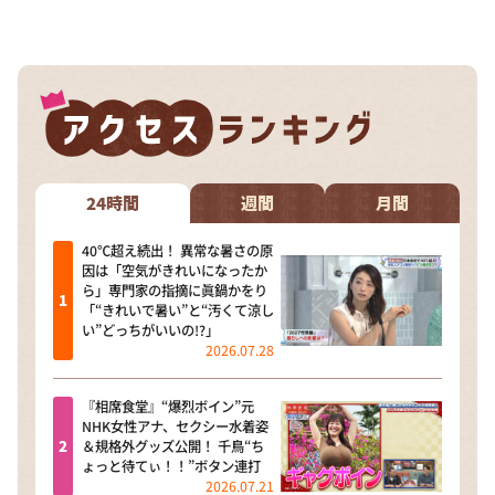
DAIGOも台所 ～きょうの献立 何にする？～
本日はダイアンなり！シーズン２
朝だ！生です旅サラダ
教えて！ニュースライブ 正義のミカタ
ＬＩＦＥ～夢のカタチ～
新婚さんいらっしゃい！
24時間
週間
月間
ポツンと一軒家
40℃超え続出！ 異常な暑さの原
因は「空気がきれいになったか
ザキ山小屋本館
ら」専門家の指摘に眞鍋かをり
「“きれいで暑い”と“汚くて涼し
ぺこぱのまるスポ
い”どっちがいいの!?」
2026.07.28
アナ回覧板
『相席食堂』“爆烈ボイン”元
NHK女性アナ、セクシー水着姿
＆規格外グッズ公開！ 千鳥“ち
ょっと待てぃ！！”ボタン連打
2026.07.21