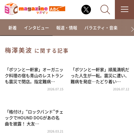
新着
インタビュー
報道・情報
バラエティ・音楽
ドラ
梅澤美波
に関する記事
なるみ・岡村の過ぎるTV
相席食堂
「ポツンと一軒家」オーガニッ
「ポツンと一軒家」順風満帆だ
ク料理の宿も青山のレストラン
った人生が一転。震災に遭い、
これ余談なんですけど・・・
も震災で閉店。指定難病…
難病を発症…たどり着い…
～人生密着トークバラエティ！～ やすとものいたっ
2026.07.15
2026.07.12
て真剣です
探偵！ナイトスクープ
「格付け」“ロックバンド”チェ
news おかえり
ックでHOUND DOGがあの名
河合＆A.B.C-Z塚田×福井アナ「なんでやねん！？」
曲を披露！ 大友…
（news おかえり）
2026.03.21