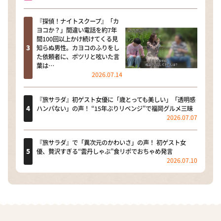
『探偵！ナイトスクープ』「カ
ヨコか？」間違い電話を約7年
間100回以上かけ続けてくる見
知らぬ男性。カヨコのふりをし
た依頼者に、ポツリと呟いた言
葉は…
2026.07.14
『旅サラダ』初ゲスト女優に「歳とっても美しい」「透明感
ハンパない」の声！ “15年ぶりリベンジ”で福岡グルメ三昧
2026.07.07
『旅サラダ』で「異次元のかわいさ」の声！ 初ゲスト女
優、贅沢すぎる“雲丹しゃぶ”食リポでおちゃめ発言
2026.07.10