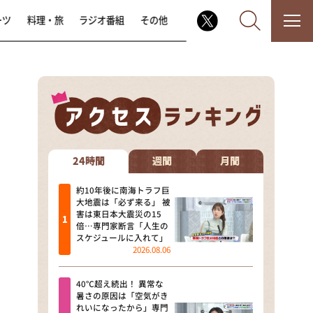
ーツ
料理・旅
ラジオ番組
その他
なるみ・岡村の過ぎるTV
相席食堂
24時間
週間
月間
これ余談なんですけど・・・
約10年後に南海トラフ巨
大地震は「必ず来る」 被
害は東日本大震災の15
～人生密着トークバラエティ！
倍…専門家断言「人生の
～ やすとものいたって真剣です
スケジュールに入れて」
2026.08.06
探偵！ナイトスクープ
40℃超え続出！ 異常な
news おかえり
暑さの原因は「空気がき
れいになったから」専門