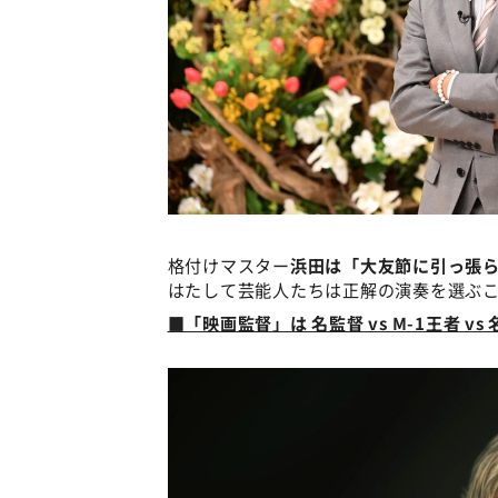
格付けマスター
浜田は「大友節に引っ張
はたして芸能人たちは正解の演奏を選ぶ
■「映画監督」は 名監督 vs M-1王者 vs