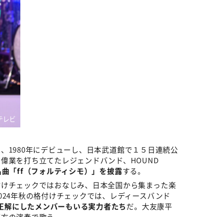
Cテレビ
、1980年にデビューし、日本武道館で１５日連続公
偉業を打ち立てたレジェンドバンド、HOUND
名曲「ff（フォルティシモ）」を披露
する。
付けチェックではおなじみ、日本全国から集まった楽
024年秋の格付けチェックでは、レディースバンド
正解にしたメンバーもいる実力者たち
だ。大友康平
両方の演奏で歌う。