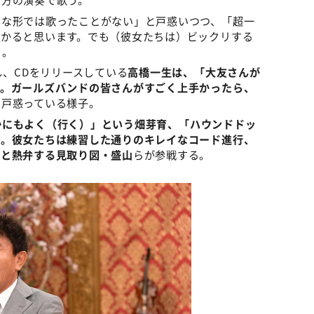
んな形では歌ったことがない」と戸惑いつつ、「超一
わかると思います。でも（彼女たちは）ビックリする
る。
し、CDをリリースしている
高橋一生は、「大友さんが
る。ガールズバンドの皆さんがすごく上手かったら、
と戸惑っている様子。
かにもよく（行く）」という畑芽育、「ハウンドドッ
う。彼女たちは練習した通りのキレイなコード進行、
」と熱弁する見取り図・盛山
らが参戦する。