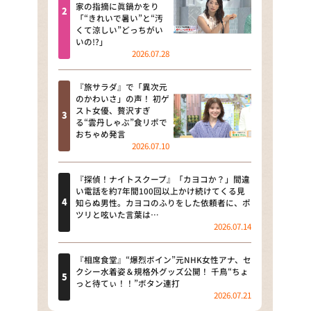
河合＆A.B.C-Z塚田×福井アナ
家の指摘に眞鍋かをり
「“きれいで暑い”と“汚
「なんでやねん！？」（news お
くて涼しい”どっちがい
かえり）
いの!?」
2026.07.28
DAIGOも台所 ～きょうの献立 何
にする？～
『旅サラダ』で「異次元
のかわいさ」の声！ 初ゲ
本日はダイアンなり！シーズン２
スト女優、贅沢すぎ
る“雲丹しゃぶ”食リポで
朝だ！生です旅サラダ
おちゃめ発言
2026.07.10
教えて！ニュースライブ 正義の
ミカタ
『探偵！ナイトスクープ』「カヨコか？」間違
い電話を約7年間100回以上かけ続けてくる見
ＬＩＦＥ～夢のカタチ～
知らぬ男性。カヨコのふりをした依頼者に、ポ
ツリと呟いた言葉は…
2026.07.14
新婚さんいらっしゃい！
ポツンと一軒家
『相席食堂』“爆烈ボイン”元NHK女性アナ、セ
クシー水着姿＆規格外グッズ公開！ 千鳥“ちょ
っと待てぃ！！”ボタン連打
ザキ山小屋本館
2026.07.21