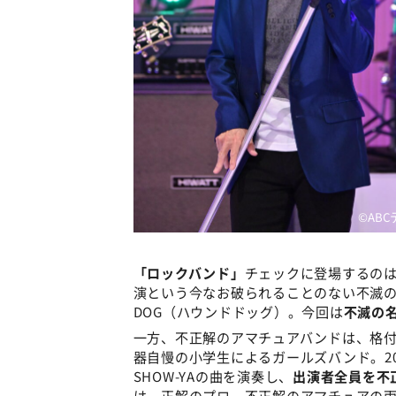
©AB
「ロックバンド」
チェックに登場するのは
演という今なお破られることのない不滅の
DOG（ハウンドドッグ）。今回は
不滅の
一方、不正解のアマチュアバンドは、格
器自慢の小学生によるガールズバンド。2
SHOW-YAの曲を演奏し、
出演者全員を不
は、正解のプロ、不正解のアマチュアの