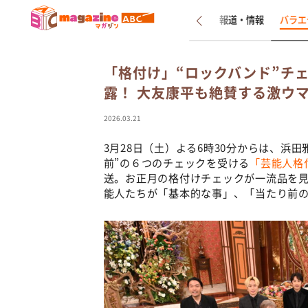
新着
インタビュー
報道・情報
バラエ
「格付け」“ロックバンド”チェ
露！ 大友康平も絶賛する激ウ
2026.03.21
3月28日（土）よる6時30分からは、浜
前”の６つのチェックを受ける
「芸能人格
送。お正月の格付けチェックが一流品を見
能人たちが「基本的な事」、「当たり前