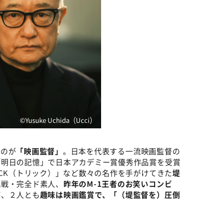
©Yusuke Uchida（Ucci）
るのが
「映画監督」
。日本を代表する一流映画監督の
「明日の記憶」で日本アカデミー賞優秀作品賞を受賞
ICK（トリック）」など数々の名作を手がけてきた
堤
挑戦・完全ド素人、
昨年のM-1王者のお笑いコンビ
が、２人とも
趣味は映画鑑賞で、「（堤監督を）圧倒