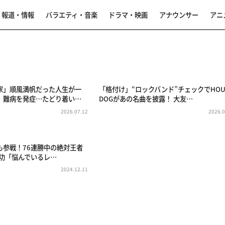
報道・情報
バラエティ・音楽
ドラマ・映画
アナウンサー
アニ
家」順風満帆だった人生が一
「格付け」“ロックバンド”チェックでHOU
、難病を発症…たどり着い…
DOGがあの名曲を披露！ 大友…
2026.07.12
2026.0
も参戦！76連勝中の絶対王者
雅功「悩んでいるレ…
2024.12.11