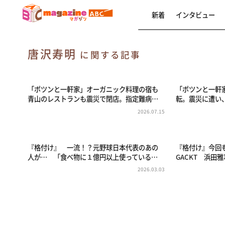
新着
インタビュー
唐沢寿明
に関する記事
「ポツンと一軒家」オーガニック料理の宿も
「ポツンと一軒
青山のレストランも震災で閉店。指定難病…
転。震災に遭い
2026.07.15
『格付け』 一流！？元野球日本代表のあの
『格付け』今回
人が… 「食べ物に１億円以上使っている…
GACKT 浜田
2026.03.03