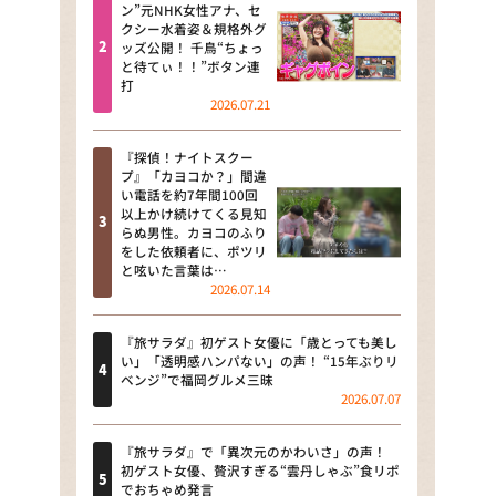
河合＆A.B.C-Z塚田×福井アナ
ン”元NHK女性アナ、セ
クシー水着姿＆規格外グ
「なんでやねん！？」（news お
ッズ公開！ 千鳥“ちょっ
かえり）
と待てぃ！！”ボタン連
打
DAIGOも台所 ～きょうの献立 何
2026.07.21
にする？～
『探偵！ナイトスクー
本日はダイアンなり！シーズン２
プ』「カヨコか？」間違
い電話を約7年間100回
朝だ！生です旅サラダ
以上かけ続けてくる見知
らぬ男性。カヨコのふり
をした依頼者に、ポツリ
教えて！ニュースライブ 正義の
と呟いた言葉は…
ミカタ
2026.07.14
ＬＩＦＥ～夢のカタチ～
『旅サラダ』初ゲスト女優に「歳とっても美し
い」「透明感ハンパない」の声！ “15年ぶりリ
新婚さんいらっしゃい！
ベンジ”で福岡グルメ三昧
2026.07.07
ポツンと一軒家
『旅サラダ』で「異次元のかわいさ」の声！
ザキ山小屋本館
初ゲスト女優、贅沢すぎる“雲丹しゃぶ”食リポ
でおちゃめ発言