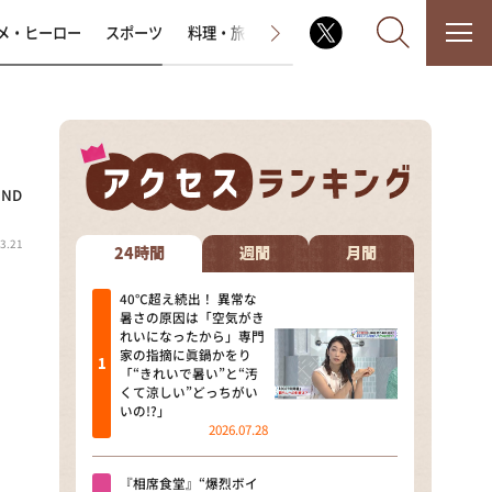
メ・ヒーロー
スポーツ
料理・旅
ラジオ番組
その他
ND
なるみ・岡村の過ぎるTV
3.21
相席食堂
24時間
週間
月間
これ余談なんですけど・・・
40℃超え続出！ 異常な
暑さの原因は「空気がき
れいになったから」専門
～人生密着トークバラエティ！
家の指摘に眞鍋かをり
～ やすとものいたって真剣です
「“きれいで暑い”と“汚
くて涼しい”どっちがい
探偵！ナイトスクープ
いの!?」
2026.07.28
news おかえり
『相席食堂』“爆烈ボイ