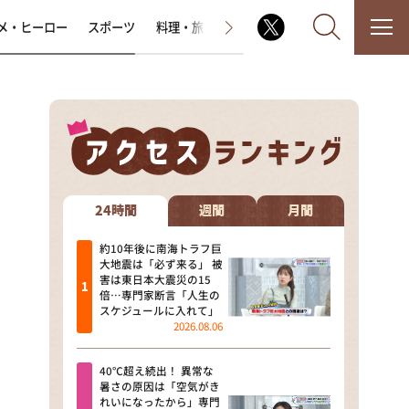
メ・ヒーロー
スポーツ
料理・旅
ラジオ番組
その他
なるみ・岡村の過ぎるTV
相席食堂
24時間
週間
月間
これ余談なんですけど・・・
約10年後に南海トラフ巨
大地震は「必ず来る」 被
害は東日本大震災の15
～人生密着トークバラエティ！
倍…専門家断言「人生の
～ やすとものいたって真剣です
スケジュールに入れて」
2026.08.06
探偵！ナイトスクープ
40℃超え続出！ 異常な
news おかえり
暑さの原因は「空気がき
れいになったから」専門