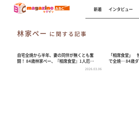
新着
インタビュー
林家ペー
に関する記事
自宅全焼から半年、妻の同伴が無くとも奮
「相席食堂」 
闘！ 84歳林家ぺー、『相席食堂』1人厄…
で全焼… 84歳
2026.03.06