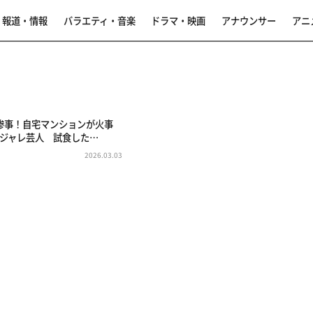
報道・情報
バラエティ・音楽
ドラマ・映画
アナウンサー
アニ
惨事！自宅マンションが火事
ダジャレ芸人 試食した…
2026.03.03