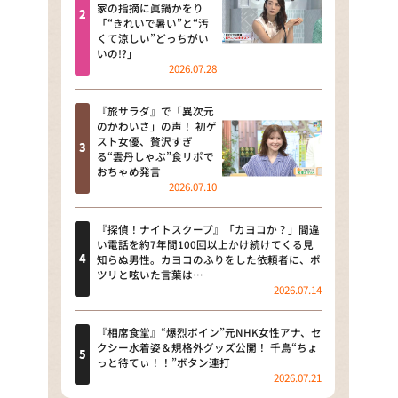
河合＆A.B.C-Z塚田×福井アナ
家の指摘に眞鍋かをり
「“きれいで暑い”と“汚
「なんでやねん！？」（news お
くて涼しい”どっちがい
かえり）
いの!?」
2026.07.28
DAIGOも台所 ～きょうの献立 何
にする？～
『旅サラダ』で「異次元
のかわいさ」の声！ 初ゲ
本日はダイアンなり！シーズン２
スト女優、贅沢すぎ
る“雲丹しゃぶ”食リポで
朝だ！生です旅サラダ
おちゃめ発言
2026.07.10
教えて！ニュースライブ 正義の
ミカタ
『探偵！ナイトスクープ』「カヨコか？」間違
い電話を約7年間100回以上かけ続けてくる見
ＬＩＦＥ～夢のカタチ～
知らぬ男性。カヨコのふりをした依頼者に、ポ
ツリと呟いた言葉は…
2026.07.14
新婚さんいらっしゃい！
ポツンと一軒家
『相席食堂』“爆烈ボイン”元NHK女性アナ、セ
クシー水着姿＆規格外グッズ公開！ 千鳥“ちょ
っと待てぃ！！”ボタン連打
ザキ山小屋本館
2026.07.21