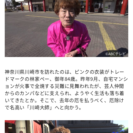
DAIGOも台所 ～きょうの献立 何にする？～
本日はダイアンなり！シーズン２
朝だ！生です旅サラダ
教えて！ニュースライブ 正義のミカタ
ＬＩＦＥ～夢のカタチ～
新婚さんいらっしゃい！
©ABCテレビ
ポツンと一軒家
神奈川県川崎市を訪れたのは、ピンクの衣装がトレー
ザキ山小屋本館
ドマークの林家ペー、御年84歳。昨年9月、自宅マンシ
ぺこぱのまるスポ
ョンが火事で全焼する災難に見舞われたが、芸人仲間
からのカンパなどに支えられ、ようやく生活も落ち着
アナ回覧板
いてきたとか。そこで、去年の厄を払うべく、厄除け
で名高い「川崎大師」へと向かう。