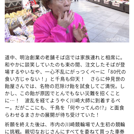
©ABCテレビ
道中、明治創業の老舗そば店では家族連れと相席に。
和やかに談笑していたのも束の間、注文したそばが登
場するやいなや、一心不乱にがっつくペーに「80代の
食い方じゃない！」と千鳥も仰天！ さらに仲見世の
飴屋さんでは、名物の厄除け飴を試食してご満悦。し
かし、この飴が原因でとんでもない災難を招くこと
に…！ 波乱を経てようやく川崎大師に到着するペ
ー。だがここにも、千鳥を「何やってんの!?」と面食
らわせるまさかの展開が待ち受けていた！
祈願を終えた後は、市内の川崎競輪場で人生初の競輪
に挑戦。親切なおじさんにすべてを委ねて買った車券