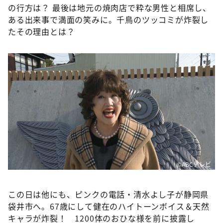
の行方は？ 最後は地元の焼肉店で粋な男性と相席し、
ある出来事で満面の笑みに。千鳥のツッコミが炸裂し
たその理由とは？
©ABCテレビ
この日は他にも、ピンクの電話・清水よし子が静岡県
袋井市へ。67歳にして健在のハイトーンボイス＆天然
キャラが炸裂！ 1200体のおひな様を前に披露し