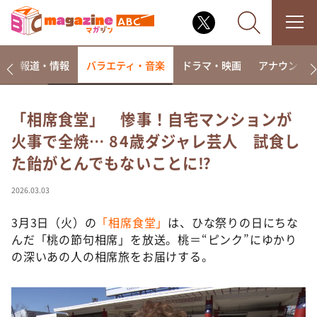
ー
報道・情報
バラエティ・音楽
ドラマ・映画
アナウンサ
「相席食堂」 惨事！自宅マンションが
火事で全焼… 84歳ダジャレ芸人 試食し
なるみ・岡村の過ぎるTV
た飴がとんでもないことに⁉︎
相席食堂
これ余談なんですけど・・・
2026.03.03
～人生密着トークバラエティ！～ やすとものいたっ
て真剣です
3月3日（火）の
「相席食堂」
は、ひな祭りの日にちな
んだ「桃の節句相席」を放送。桃＝“ピンク”にゆかり
探偵！ナイトスクープ
の深いあの人の相席旅をお届けする。
news おかえり
河合＆A.B.C-Z塚田×福井アナ「なんでやねん！？」
（news おかえり）