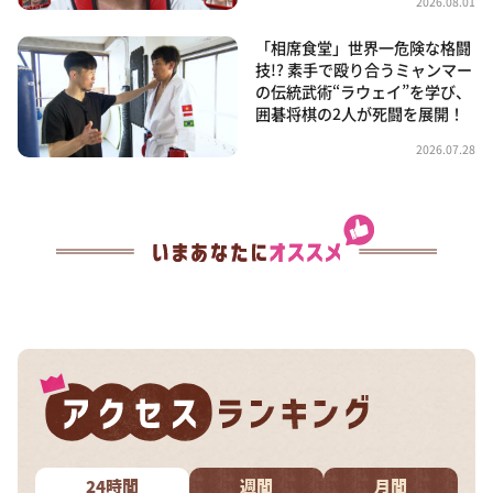
2026.08.01
「相席食堂」世界一危険な格闘
技!? 素手で殴り合うミャンマー
の伝統武術“ラウェイ”を学び、
囲碁将棋の2人が死闘を展開！
2026.07.28
24時間
週間
月間