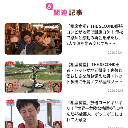
「相席食堂」THE SECOND優勝
コンビが地元で凱旋ロケ！ 母校
で恩師と感動の再会を果たし、
2人で酒を酌み交わすも……
2026.08.04
【相席食堂】 THE SECOND王
者・トットが地元凱旋！哀愁と
愛おしさを兼ね備えた男・トッ
ト多田に千鳥ノブが猛烈ツッ…
2026.08.03
『相席食堂』放送コードギリギ
リ！ “世界一危険な格闘技”に挑
んだ45歳芸人、ボッコボコにさ
れて大号泣