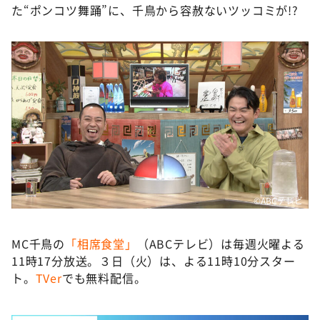
た“ポンコツ舞踊”に、千鳥から容赦ないツッコミが!?
©ABCテレビ
MC千鳥の
「相席食堂」
（ABCテレビ）は毎週火曜よる
11時17分放送。３日（火）は、よる11時10分スター
ト。
TVer
でも無料配信。