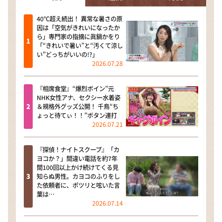
40℃超え続出！ 異常な暑さの原
因は「空気がきれいになったか
ら」専門家の指摘に眞鍋かをり
「“きれいで暑い”と“汚くて涼し
い”どっちがいいの!?」
2026.07.28
『相席食堂』“爆烈ボイン”元
NHK女性アナ、セクシー水着姿
＆規格外グッズ公開！ 千鳥“ち
ょっと待てぃ！！”ボタン連打
2026.07.21
『探偵！ナイトスクープ』「カ
ヨコか？」間違い電話を約7年
間100回以上かけ続けてくる見
知らぬ男性。カヨコのふりをし
た依頼者に、ポツリと呟いた言
葉は…
2026.07.14