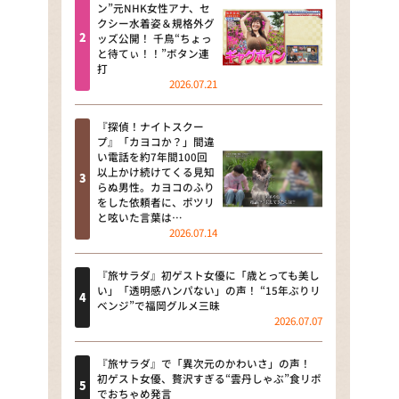
河合＆A.B.C-Z塚田×福井アナ
ン”元NHK女性アナ、セ
クシー水着姿＆規格外グ
「なんでやねん！？」（news お
ッズ公開！ 千鳥“ちょっ
かえり）
と待てぃ！！”ボタン連
打
DAIGOも台所 ～きょうの献立 何
2026.07.21
にする？～
『探偵！ナイトスクー
本日はダイアンなり！シーズン２
プ』「カヨコか？」間違
い電話を約7年間100回
朝だ！生です旅サラダ
以上かけ続けてくる見知
らぬ男性。カヨコのふり
をした依頼者に、ポツリ
教えて！ニュースライブ 正義の
と呟いた言葉は…
ミカタ
2026.07.14
ＬＩＦＥ～夢のカタチ～
『旅サラダ』初ゲスト女優に「歳とっても美し
い」「透明感ハンパない」の声！ “15年ぶりリ
新婚さんいらっしゃい！
ベンジ”で福岡グルメ三昧
2026.07.07
ポツンと一軒家
『旅サラダ』で「異次元のかわいさ」の声！
ザキ山小屋本館
初ゲスト女優、贅沢すぎる“雲丹しゃぶ”食リポ
でおちゃめ発言