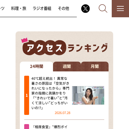
ーツ
料理・旅
ラジオ番組
その他
なるみ・岡村の過ぎるTV
相席食堂
24時間
週間
月間
これ余談なんですけど・・・
40℃超え続出！ 異常な
暑さの原因は「空気がき
れいになったから」専門
～人生密着トークバラエティ！
家の指摘に眞鍋かをり
～ やすとものいたって真剣です
「“きれいで暑い”と“汚
くて涼しい”どっちがい
探偵！ナイトスクープ
いの!?」
2026.07.28
news おかえり
『相席食堂』“爆烈ボイ