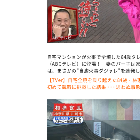
⾃宅マンションが⽕事で全焼した84歳タ
（ABCテレビ）に登場！ 妻のパー⼦は
は、まさかの“自虐火事ダジャレ”を連発し
【TVer】自宅全焼を乗り越えた84歳・
初めて競輪に挑戦した結果……思わぬ事