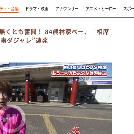
ティ・音楽
ドラマ・映画
アナウンサー
アニメ・ヒーロー
スポ
無くとも奮闘！ 84歳林家ぺー、『相席
火事ダジャレ”連発