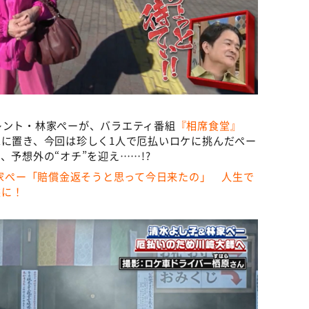
レント・林家ぺーが、バラエティ番組
『相席食堂』
家に置き、今回は珍しく1人で厄払いロケに挑んだぺー
、予想外の“オチ”を迎え……!?
林家ぺー「賠償金返そうと思って今日来たの」 人生で
態に！