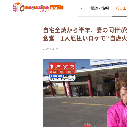
新着
インタビュー
報道・情報
バラエ
自宅全焼から半年、妻の同伴が
食堂』1人厄払いロケで“自虐
2026.03.06