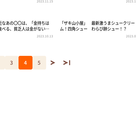
2023.11.15
2023.1
近なあの〇〇は、「金持ちは
「ザキ山小屋」 最新激うまシュークリー
食べる、貧乏人は金がない…
ム！四角シュー わらび餅シュー！？
2023.10.13
2023.0
3
4
5