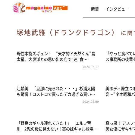
新着
インタビュー
塚地武雅（ドランクドラゴン）
に関
母性本能ズギュン！ “天才的ド天然くん”島
「やっと食べて
太星、大泉洋との思い出の店で“迷”食…
ス事務所の後輩
2024.03.17
辻希美 「旦那に売られた・・・」杉浦太陽
美ボディ際立つ
も驚愕！コストコで買ったデカ過ぎる買い…
姿…”ネオ昭和
2024.02.09
「野良のギャル連れてきた！」 エルフ荒
真っ黒！ アス
川 2児の母に見えない！実の妹ギャル登場…
美女優にザキヤ