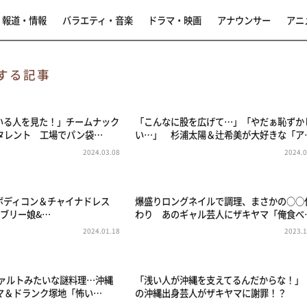
報道・情報
バラエティ・音楽
ドラマ・映画
アナウンサー
アニ
する記事
いる人を見た！」チームナック
「こんなに股を広げて…」「やだぁ恥ずか
タレント 工場でパン袋…
い…」 杉浦太陽＆辻希美が大好きな「ア
2024.03.08
2024.0
ボディコン＆チャイナドレス
爆盛りロングネイルで調理、まさかの○○
バブリー娘&…
わり あのギャル芸人にザキヤマ「俺食べ
2024.01.18
2023.1
ファルトみたいな謎料理…沖縄
「浅い人が沖縄を支えてるんだからな！」
マ＆ドランク塚地「怖い…
の沖縄出身芸人がザキヤマに謝罪！？