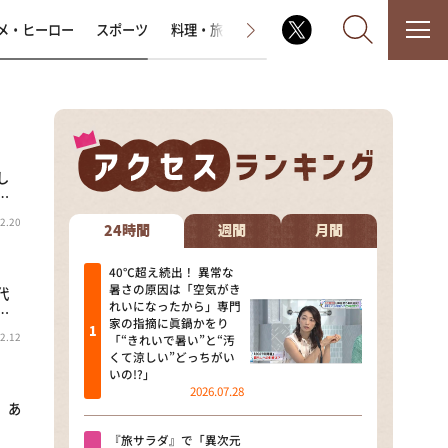
メ・ヒーロー
スポーツ
料理・旅
ラジオ番組
その他
し
なるみ・岡村の過ぎるTV
…
2.20
相席食堂
24時間
週間
月間
これ余談なんですけど・・・
40℃超え続出！ 異常な
暑さの原因は「空気がき
代
れいになったから」専門
…
～人生密着トークバラエティ！
家の指摘に眞鍋かをり
～ やすとものいたって真剣です
2.12
「“きれいで暑い”と“汚
くて涼しい”どっちがい
探偵！ナイトスクープ
いの!?」
2026.07.28
 あ
news おかえり
『旅サラダ』で「異次元