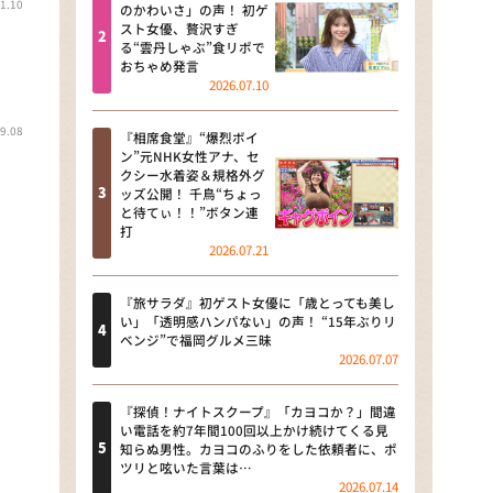
1.10
河合＆A.B.C-Z塚田×福井アナ
のかわいさ」の声！ 初ゲ
スト女優、贅沢すぎ
「なんでやねん！？」（news お
る“雲丹しゃぶ”食リポで
かえり）
おちゃめ発言
2026.07.10
DAIGOも台所 ～きょうの献立 何
にする？～
9.08
『相席食堂』“爆烈ボイ
ン”元NHK女性アナ、セ
本日はダイアンなり！シーズン２
クシー水着姿＆規格外グ
ッズ公開！ 千鳥“ちょっ
朝だ！生です旅サラダ
と待てぃ！！”ボタン連
打
2026.07.21
教えて！ニュースライブ 正義の
ミカタ
『旅サラダ』初ゲスト女優に「歳とっても美し
ＬＩＦＥ～夢のカタチ～
い」「透明感ハンパない」の声！ “15年ぶりリ
ベンジ”で福岡グルメ三昧
2026.07.07
新婚さんいらっしゃい！
ポツンと一軒家
『探偵！ナイトスクープ』「カヨコか？」間違
い電話を約7年間100回以上かけ続けてくる見
知らぬ男性。カヨコのふりをした依頼者に、ポ
ザキ山小屋本館
ツリと呟いた言葉は…
2026.07.14