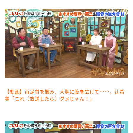
DAIGOも台所 ～きょうの献立 何にする？～
本日はダイアンなり！シーズン２
朝だ！生です旅サラダ
教えて！ニュースライブ 正義のミカタ
ＬＩＦＥ～夢のカタチ～
新婚さんいらっしゃい！
ポツンと一軒家
©️ABCテレビ
ザキ山小屋本館
ぺこぱのまるスポ
【動画】両足首を掴み、大胆に股を広げて……。辻希
アナ回覧板
美「これ（放送したら）ダメじゃん！」