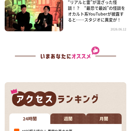
“リアルと霊”が混ざった怪
談！？ “最恐で最凶”の怪談を
オカルト系YouTuberが披露す
ると……スタジオに異変が！
2026.06.12
24時間
週間
月間