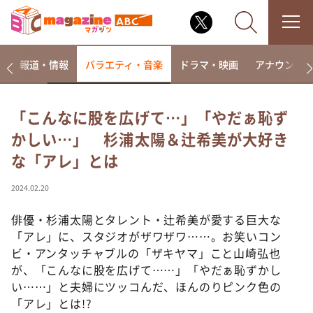
ー
報道・情報
バラエティ・音楽
ドラマ・映画
アナウンサ
「こんなに股を広げて…」「やだぁ恥ず
かしい…」 杉浦太陽＆辻希美が大好き
なるみ・岡村の過ぎるTV
な「アレ」とは
相席食堂
これ余談なんですけど・・・
2024.02.20
～人生密着トークバラエティ！～ やすとものいたっ
て真剣です
俳優・杉浦太陽とタレント・辻希美が愛する巨大な
「アレ」に、スタジオがザワザワ……。お笑いコン
探偵！ナイトスクープ
ビ・アンタッチャブルの「ザキヤマ」こと山崎弘也
news おかえり
が、「こんなに股を広げて……」「やだぁ恥ずかし
河合＆A.B.C-Z塚田×福井アナ「なんでやねん！？」
い……」と夫婦にツッコんだ、ほんのりピンク色の
（news おかえり）
「アレ」とは!?