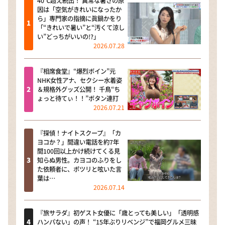
40℃超え続出！ 異常な暑さの原
因は「空気がきれいになったか
ら」専門家の指摘に眞鍋かをり
「“きれいで暑い”と“汚くて涼し
い”どっちがいいの!?」
2026.07.28
『相席食堂』“爆烈ボイン”元
NHK女性アナ、セクシー水着姿
＆規格外グッズ公開！ 千鳥“ち
ょっと待てぃ！！”ボタン連打
2026.07.21
『探偵！ナイトスクープ』「カ
ヨコか？」間違い電話を約7年
間100回以上かけ続けてくる見
知らぬ男性。カヨコのふりをし
た依頼者に、ポツリと呟いた言
葉は…
2026.07.14
『旅サラダ』初ゲスト女優に「歳とっても美しい」「透明感
ハンパない」の声！ “15年ぶりリベンジ”で福岡グルメ三昧