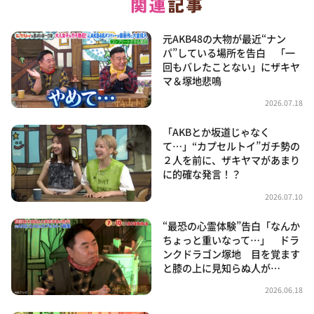
元AKB48の大物が最近“ナン
パ”している場所を告白 「一
回もバレたことない」にザキヤ
マ＆塚地悲鳴
2026.07.18
「AKBとか坂道じゃなく
て…」“カプセルトイ”ガチ勢の
２人を前に、ザキヤマがあまり
に的確な発言！？
2026.07.10
“最恐の心霊体験”告白「なんか
ちょっと重いなって…」 ドラ
ンクドラゴン塚地 目を覚ます
と膝の上に見知らぬ人が…
2026.06.18