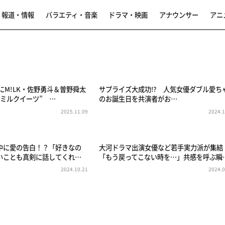
報道・情報
バラエティ・音楽
ドラマ・映画
アナウンサー
アニ
にM!LK・佐野勇斗＆曽野舜太
サプライズ大成功⁉ 人気女優ダブル愛ち
“ミルクイーツ” …
のお誕生日を共演者がお…
2025.11.09
2024.1
中に愛の告白！？「好きなの
大河ドラマ出演女優など若手実力派が集結
いことも真剣に話してくれ…
「もう戻ってこない時を…」共感を呼ぶ瞬
2024.10.21
2024.0