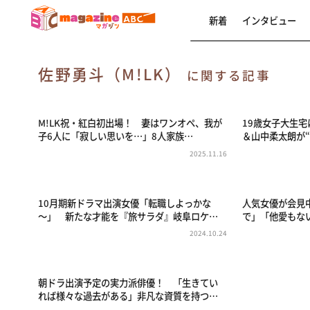
新着
インタビュー
佐野勇斗（M!LK）
に関する記事
M!LK祝・紅白初出場！ 妻はワンオペ、我が
19歳女子大生宅
子6人に「寂しい思いを…」8人家族…
＆山中柔太朗が
2025.11.16
10月期新ドラマ出演女優「転職しよっかな
人気女優が会見
～」 新たな才能を『旅サラダ』岐阜ロケ…
で」「他愛もな
2024.10.24
朝ドラ出演予定の実力派俳優！ 「生きてい
れば様々な過去がある」非凡な資質を持つ…