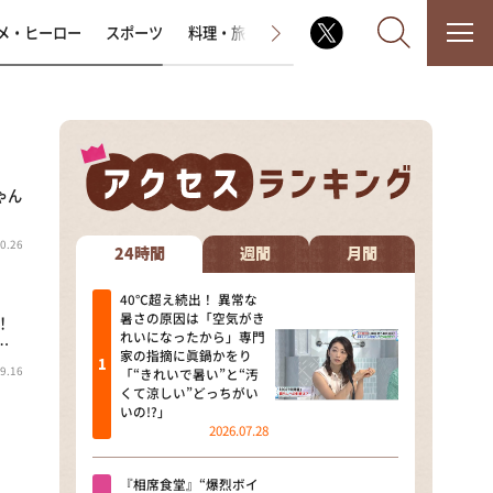
メ・ヒーロー
スポーツ
料理・旅
ラジオ番組
その他
ゃん
なるみ・岡村の過ぎるTV
0.26
相席食堂
24時間
週間
月間
これ余談なんですけど・・・
40℃超え続出！ 異常な
暑さの原因は「空気がき
！
れいになったから」専門
…
～人生密着トークバラエティ！
家の指摘に眞鍋かをり
～ やすとものいたって真剣です
9.16
「“きれいで暑い”と“汚
くて涼しい”どっちがい
探偵！ナイトスクープ
いの!?」
2026.07.28
news おかえり
『相席食堂』“爆烈ボイ