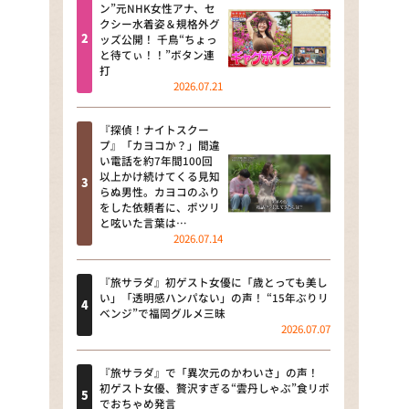
河合＆A.B.C-Z塚田×福井アナ
ン”元NHK女性アナ、セ
クシー水着姿＆規格外グ
「なんでやねん！？」（news お
ッズ公開！ 千鳥“ちょっ
かえり）
と待てぃ！！”ボタン連
打
DAIGOも台所 ～きょうの献立 何
2026.07.21
にする？～
『探偵！ナイトスクー
本日はダイアンなり！シーズン２
プ』「カヨコか？」間違
い電話を約7年間100回
朝だ！生です旅サラダ
以上かけ続けてくる見知
らぬ男性。カヨコのふり
をした依頼者に、ポツリ
教えて！ニュースライブ 正義の
と呟いた言葉は…
ミカタ
2026.07.14
ＬＩＦＥ～夢のカタチ～
『旅サラダ』初ゲスト女優に「歳とっても美し
い」「透明感ハンパない」の声！ “15年ぶりリ
新婚さんいらっしゃい！
ベンジ”で福岡グルメ三昧
2026.07.07
ポツンと一軒家
『旅サラダ』で「異次元のかわいさ」の声！
ザキ山小屋本館
初ゲスト女優、贅沢すぎる“雲丹しゃぶ”食リポ
でおちゃめ発言