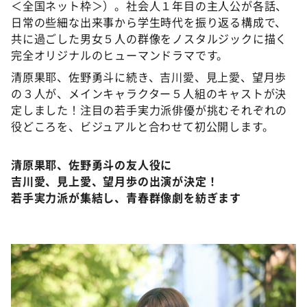
＜全国ネット枠＞）。社会人１年目の主人公が各話、
日常の些細な出来事から学生時代を振り返る構成で、
共に過ごした男女５人の群像をノスタルジックに描く
完全オリジナルのヒューマンドラマです。
清原果耶、佐野勇斗に続き、吉川愛、見上愛、望月歩
の３人が、メインキャラクター５人組のキャストが決
定しました！注目の若手実力派俳優が挑むそれぞれの
役どころを、ビジュアルと合わせて初公開します。
清原果耶、佐野勇斗の友人役に
吉川愛、見上愛、望月歩の出演が決定！
若手実力派が集結し、青春群像劇を紡ぎます