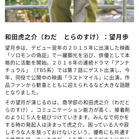
©ABCテレビ
和田虎之介（わだ とらのすけ）：望月歩
望月歩は、デビュー翌年の２０１５年に出演した映画
「ソロモンの偽証」で一躍脚光を浴び、俳優として本
格的に活動を開始。２０１８年の連続ドラマ「アンナ
チュラル」（TBS系）では第７話にゲスト出演し、今
年、同役で公開中の映画「ラストマイル」に出演。作
品ファンから歓喜とともに迎えられるなど大きな話題
となりました。
その望月が演じるのは、商学部の和田虎之介（わだと
らのすけ）。コミュニケーション能力が高く、接着剤
のように５人を結びつけていきます。みんなで何かを
する時の発起人は決まって虎之介。困っている人や寂
しそうな人を放っておけないという、優希にも共通す