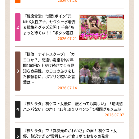
2026.07.28
『相席食堂』“爆烈ボイン”元
NHK女性アナ、セクシー水着姿
＆規格外グッズ公開！ 千鳥“ち
ょっと待てぃ！！”ボタン連打
2026.07.21
『探偵！ナイトスクープ』「カ
ヨコか？」間違い電話を約7年
間100回以上かけ続けてくる見
知らぬ男性。カヨコのふりをし
た依頼者に、ポツリと呟いた言
葉は…
2026.07.14
『旅サラダ』初ゲスト女優に「歳とっても美しい」「透明感
ハンパない」の声！ “15年ぶりリベンジ”で福岡グルメ三昧
2026.07.07
『旅サラダ』で「異次元のかわいさ」の声！ 初ゲスト女
優、贅沢すぎる“雲丹しゃぶ”食リポでおちゃめ発言