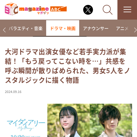
報
バラエティ・音楽
ドラマ・映画
アナウンサー
アニメ・
大河ドラマ出演女優など若手実力派が集
結！「もう戻ってこない時を…」共感を
なるみ・岡村の過ぎるTV
呼ぶ瞬間が散りばめられた、男女5人をノ
相席食堂
スタルジックに描く物語
これ余談なんですけど・・・
～人生密着トークバラエティ！～ やすとものいたっ
2024.09.16
て真剣です
探偵！ナイトスクープ
news おかえり
河合＆A.B.C-Z塚田×福井アナ「なんでやねん！？」
（news おかえり）