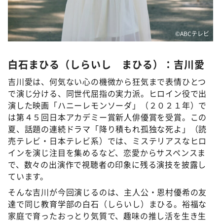
©ABCテレビ
白石まひる（しらいし まひる）：吉川愛
吉川愛は、何気ない心の機微から狂気まで表情ひとつ
で演じ分ける、同世代屈指の実力派。ヒロイン役で出
演した映画「ハニーレモンソーダ」（２０２１年）で
は第４５回日本アカデミー賞新人俳優賞を受賞。この
夏、話題の連続ドラマ「降り積もれ孤独な死よ」（読
売テレビ・日本テレビ系）では、ミステリアスなヒロ
インを演じ注目を集めるなど、恋愛からサスペンスま
で、数々の出演作で視聴者の印象に残る演技を披露し
ています。
そんな吉川が今回演じるのは、主人公・恩村優希の友
達で同じ教育学部の白石（しらいし）まひる。裕福な
家庭で育ったおっとり気質で、趣味の推し活を生き生