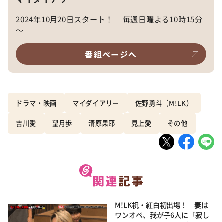
2024年10月20日スタート！ 毎週日曜よる10時15分
～
番組ページへ
ドラマ・映画
マイダイアリー
佐野勇斗（M!LK）
吉川愛
望月歩
清原果耶
見上愛
その他
M!LK祝・紅白初出場！ 妻は
ワンオペ、我が子6人に「寂し