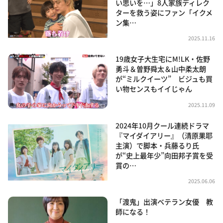
い思いを…」8人家族ディレク
ターを救う姿にファン「イクメ
ン集…
2025.11.16
19歳女子大生宅にM!LK・佐野
勇斗＆曽野舜太＆山中柔太朗
が“ミルクイーツ” ビジュも買
い物センスもイイじゃん
2025.11.09
2024年10月クール連続ドラマ
『マイダイアリー』（清原果耶
主演）で脚本・兵藤るり氏
が“史上最年少”向田邦子賞を受
賞の…
2025.06.06
「渡鬼」出演ベテラン女優 教
師になる！