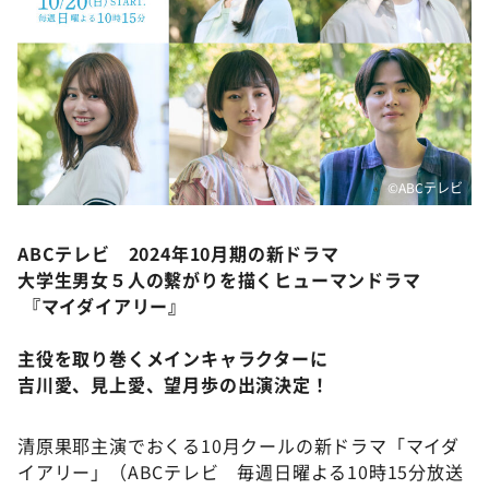
DAIGOも台所 ～きょうの献立 何にする？～
本日はダイアンなり！シーズン２
朝だ！生です旅サラダ
教えて！ニュースライブ 正義のミカタ
ＬＩＦＥ～夢のカタチ～
©ABCテレビ
新婚さんいらっしゃい！
ポツンと一軒家
ABCテレビ 2024年10月期の新ドラマ
ザキ山小屋本館
大学生男女５人の繫がりを描くヒューマンドラマ
『マイダイアリー』
ぺこぱのまるスポ
アナ回覧板
主役を取り巻くメインキャラクターに
吉川愛、見上愛、望月歩の出演決定！
清原果耶主演でおくる10月クールの新ドラマ「マイダ
イアリー」（ABCテレビ
毎週日曜よる10時15分放送