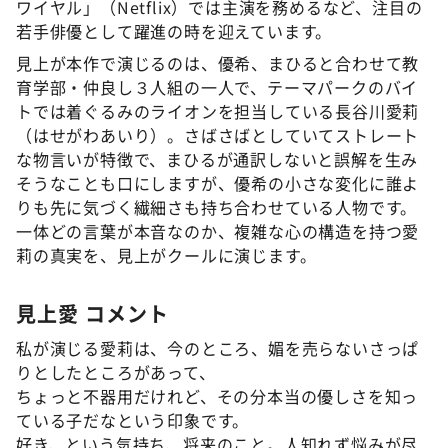
ワイヤル」（Netflix）では主演を務めるなど、注目の
若手俳優として躍進の時を迎えています。
見上が本作で演じるのは、優希、まひると合わせて教
育学部・仲良し３人組の一人で、テーマパークのバイ
トでは着ぐるみのライオンを担当している長谷川愛莉
（はせがわあいり）。さばさばとしていてストレート
な物言いが特徴で、まひるが通訳しないと誤解を生み
そうなことも口にしますが、優希の小さな変化に誰よ
りも先に気づく繊細さも持ち合わせている人物です。
一体どの言葉が本音なのか、複雑な心の構造を持つ愛
莉の真実を、見上がクールに演じます。
見上愛 コメント
私が演じる愛莉は、今のところ、媚を売らないさっぱ
りとしたところがあって、
ちょっと不器用だけれど、その分本当の優しさを知っ
ている子だなという印象です。
好き、という気持ち、将来のこと。人知れず悩みが尽