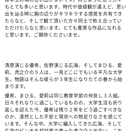
もとても多いと思います。時代や価値観が違えど、思い
出を辿る時に胸の辺りがキラキラする感覚を共有でき
たらなと、そして観て頂いた方々同士で称え合ってい
ただけたらなと思います。とても寛厚な作品になれる
と思います。ご期待くださいませ。
清原演じる優希、佐野演じる広海、そしてまひる、愛
莉、虎之介の５人は、一見どこにでもいる平凡な大学
生。物語はそんな彼らが３年生になりたての春から始
まります。
優希、まひる、愛莉は同じ教育学部の仲良し３人組。
日々それなりに過ごしているものの、大学生活も折り
返しを迎えた今、優希は残り２年をどう過ごすべきな
のか、漠然とした不安と現状への物足りなさを感じて
います。そんな中、大学に編入してきた広海、そして
広海のピンチを初対面で救った虎之介と出会い、これ