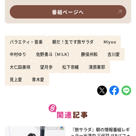
番組ページへ
バラエティ・音楽
朝だ！生です旅サラダ
Miyuu
中村ゆり
佐野勇斗（M!LK）
勝俣州和
吉川愛
大仁田美咲
望月歩
松下奈緒
清原果耶
見上愛
青木愛
『旅サラダ』朝の情報番組レギ
ュラー出演中 三代目JSBパフォ