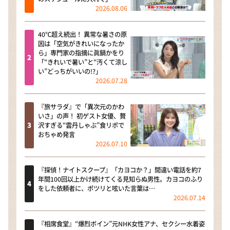
2026.08.06
40℃超え続出！ 異常な暑さの原
因は「空気がきれいになったか
ら」専門家の指摘に眞鍋かをり
「“きれいで暑い”と“汚くて涼し
い”どっちがいいの!?」
2026.07.28
『旅サラダ』で「異次元のかわ
いさ」の声！ 初ゲスト女優、贅
沢すぎる“雲丹しゃぶ”食リポで
おちゃめ発言
2026.07.10
『探偵！ナイトスクープ』「カヨコか？」間違い電話を約7
年間100回以上かけ続けてくる見知らぬ男性。カヨコのふり
をした依頼者に、ポツリと呟いた言葉は…
2026.07.14
『相席食堂』“爆烈ボイン”元NHK女性アナ、セクシー水着姿