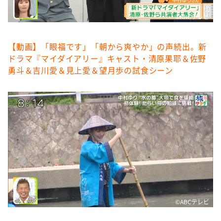
©️ABCテレビ
【動画】「眼福です」「朝から爽やか」の声続出。新
ドラマ『マイダイアリー』キャスト・清原果耶＆佐野
勇斗＆吉川愛＆見上愛＆望月歩の試食シーン
©️ABCテレビ