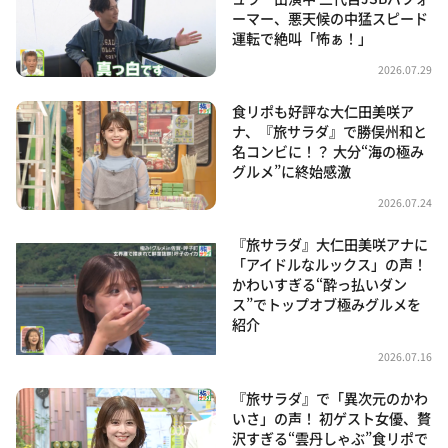
ーマー、悪天候の中猛スピード
運転で絶叫「怖ぁ！」
2026.07.29
食リポも好評な大仁田美咲ア
ナ、『旅サラダ』で勝俣州和と
名コンビに！？ 大分“海の極み
グルメ”に終始感激
2026.07.24
『旅サラダ』大仁田美咲アナに
「アイドルなルックス」の声！
かわいすぎる“酔っ払いダン
ス”でトップオブ極みグルメを
紹介
2026.07.16
『旅サラダ』で「異次元のかわ
いさ」の声！ 初ゲスト女優、贅
沢すぎる“雲丹しゃぶ”食リポで