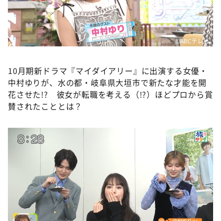
DAIGOも台所 ～きょうの献立 何にする？～
本日はダイアンなり！シーズン２
朝だ！生です旅サラダ
©️ABCテレビ
教えて！ニュースライブ 正義のミカタ
10月期新ドラマ『マイダイアリー』に出演する女優・
ＬＩＦＥ～夢のカタチ～
中村ゆりが、水の都・岐阜県大垣市で新たな才能を開
新婚さんいらっしゃい！
花させた!? 彼女が転職を考える（!?）ほどプロから賞
賛されたこととは？
ポツンと一軒家
ザキ山小屋本館
ぺこぱのまるスポ
アナ回覧板