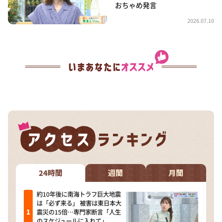
おちゃめ発言
2026.07.10
24時間
週間
月間
約10年後に南海トラフ巨大地震
は「必ず来る」 被害は東日本大
震災の15倍…専門家断言「人生
のスケジュールに入れて」