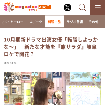
アニメ・ヒーロー
スポーツ
料理・旅
ラジオ番組
その他
10月期新ドラマ出演女優「転職しよっか
な～」 新たな才能を『旅サラダ』岐阜
なるみ・岡村の過ぎるTV
ロケで開花？
相席食堂
これ余談なんですけど・・・
2024.10.24
～人生密着トークバラエティ！～ やすとものいたっ
て真剣です
探偵！ナイトスクープ
news おかえり
河合＆A.B.C-Z塚田×福井アナ「なんでやねん！？」
（news おかえり）