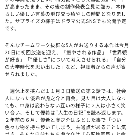
が高まったまま、その後の制作発表会見に臨み、本作
らしい優しい言葉の飛び交う癒やしの時間となりまし
た。サプライズの様子はドラマ公式SNSでも公開予定
です。
そんなチームワーク抜群な5人がお送りする本作は今月
20日に初回放送を迎え、「癒やされる作品」「世界観
が好き」「“優しさ”について考えさせられる」「自分
の大学時代を思い出した」など、視聴者からの声が寄
せられました。
一週休止を挟んだ１１月３日放送の第２話では、社会
人になった優希が虎之介と再会。見た目は大人になっ
ても、中身は変わらない互いの様子に２人は小さく笑
い合い、そして優希は“人生の日記”を読み返します。
２年前の６月、優希と虎之介はふとした事で「つい
色々な物を持ち歩いてしまう」共通点があることに気
づき、そんな自分たちを虎之介は「心配性同盟」と命