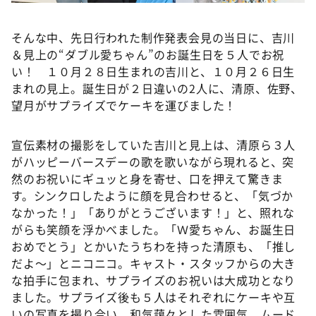
そんな中、先日行われた制作発表会見の当日に、吉川
＆見上の“ダブル愛ちゃん”のお誕生日を５人でお祝
い！ １０月２８日生まれの吉川と、１０月２６日生
まれの見上。誕生日が２日違いの2人に、清原、佐野、
望月がサプライズでケーキを運びました！
宣伝素材の撮影をしていた吉川と見上は、清原ら３人
がハッピーバースデーの歌を歌いながら現れると、突
然のお祝いにギュッと身を寄せ、口を押えて驚きま
す。シンクロしたように顔を見合わせると、「気づか
なかった！」「ありがとうございます！」と、照れな
がらも笑顔を浮かべました。「Ｗ愛ちゃん、お誕生日
おめでとう」とかいたうちわを持った清原も、「推し
だよ～」とニコニコ。キャスト・スタッフからの大き
な拍手に包まれ、サプライズのお祝いは大成功となり
ました。サプライズ後も５人はそれぞれにケーキや互
いの写真を撮り合い、和気藹々とした雰囲気。ムード