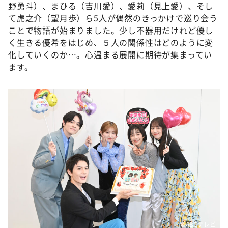
DAIGOも台所 ～きょうの献立 何にする？～
野勇斗）、まひる（吉川愛）、愛莉（見上愛）、そし
て虎之介（望月歩）ら5人が偶然のきっかけで巡り会う
本日はダイアンなり！シーズン２
ことで物語が始まりました。少し不器用だけれど優し
朝だ！生です旅サラダ
く生きる優希をはじめ、５人の関係性はどのように変
化していくのか…。心温まる展開に期待が集まってい
教えて！ニュースライブ 正義のミカタ
ます。
ＬＩＦＥ～夢のカタチ～
新婚さんいらっしゃい！
ポツンと一軒家
ザキ山小屋本館
ぺこぱのまるスポ
アナ回覧板
©ABCテレビ