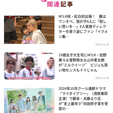
M!LK祝・紅白初出場！ 妻は
ワンオペ、我が子6人に「寂し
い思いを…」8人家族ディレク
ターを救う姿にファン「イクメ
ン集…
2025.11.16
19歳女子大生宅にM!LK・佐野
勇斗＆曽野舜太＆山中柔太朗
が“ミルクイーツ” ビジュも買
い物センスもイイじゃん
2025.11.09
2024年10月クール連続ドラマ
『マイダイアリー』（清原果耶
主演）で脚本・兵藤るり氏
が“史上最年少”向田邦子賞を受
賞の…