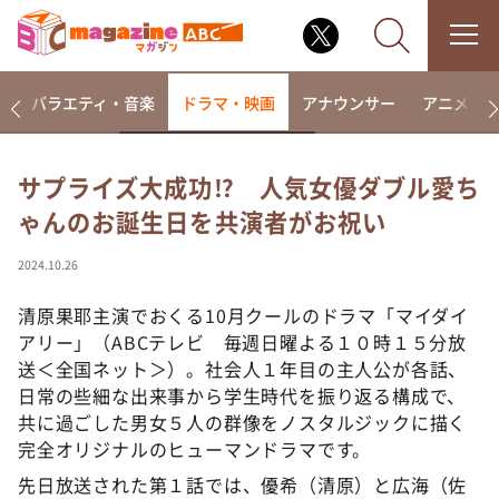
報
バラエティ・音楽
ドラマ・映画
アナウンサー
アニメ・
サプライズ大成功⁉ 人気女優ダブル愛ち
ゃんのお誕生日を共演者がお祝い
なるみ・岡村の過ぎるTV
相席食堂
2024.10.26
これ余談なんですけど・・・
清原果耶主演でおくる10月クールのドラマ「マイダイ
～人生密着トークバラエティ！～ やすとものいたっ
アリー」（ABCテレビ 毎週日曜よる１０時１５分放
て真剣です
送＜全国ネット＞）。社会人１年目の主人公が各話、
探偵！ナイトスクープ
日常の些細な出来事から学生時代を振り返る構成で、
共に過ごした男女５人の群像をノスタルジックに描く
news おかえり
完全オリジナルのヒューマンドラマです。
河合＆A.B.C-Z塚田×福井アナ「なんでやねん！？」
（news おかえり）
先日放送された第１話では、優希（清原）と広海（佐