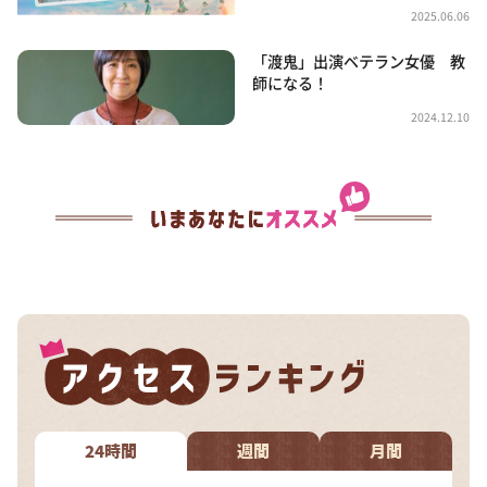
2025.06.06
「渡鬼」出演ベテラン女優 教
師になる！
2024.12.10
24時間
週間
月間