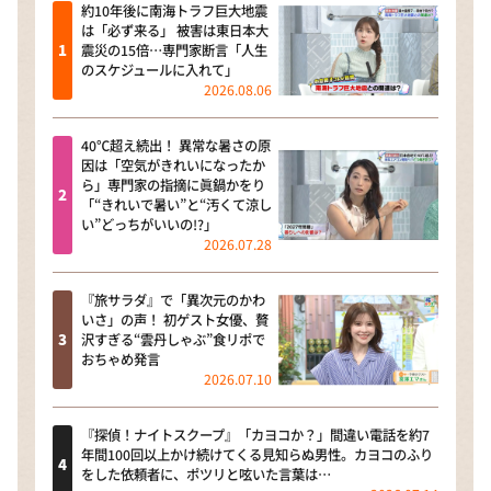
約10年後に南海トラフ巨大地震
は「必ず来る」 被害は東日本大
震災の15倍…専門家断言「人生
のスケジュールに入れて」
2026.08.06
40℃超え続出！ 異常な暑さの原
因は「空気がきれいになったか
ら」専門家の指摘に眞鍋かをり
「“きれいで暑い”と“汚くて涼し
い”どっちがいいの!?」
2026.07.28
『旅サラダ』で「異次元のかわ
いさ」の声！ 初ゲスト女優、贅
沢すぎる“雲丹しゃぶ”食リポで
おちゃめ発言
2026.07.10
『探偵！ナイトスクープ』「カヨコか？」間違い電話を約7
年間100回以上かけ続けてくる見知らぬ男性。カヨコのふり
をした依頼者に、ポツリと呟いた言葉は…