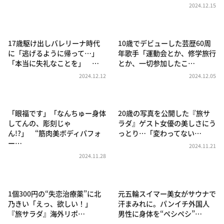
DAIGOも台所 ～きょうの献立 何にする？～
2024.12.15
本日はダイアンなり！シーズン２
朝だ！生です旅サラダ
17歳駆け出しバレリーナ時代
10歳でデビューした芸歴60周
に「逃げるように帰って…」
年歌手「運動会とか、修学旅行
教えて！ニュースライブ 正義のミカタ
「本当に失礼なことを」 …
とか、一切参加したこ…
ＬＩＦＥ～夢のカタチ～
2024.12.12
2024.12.05
新婚さんいらっしゃい！
ポツンと一軒家
「眼福です」「なんちゅー身体
20歳の写真を公開した『旅サ
してんの、彫刻じゃ
ラダ』ゲスト女優の美しさにう
ザキ山小屋本館
ん!?」 “筋肉美ボディパフォ
っとり…「変わってない…
ぺこぱのまるスポ
ー…
2024.11.21
2024.11.28
アナ回覧板
1個300円の“失恋治療薬”に北
元五輪スイマー美女がサウナで
乃きい「えっ、欲しい！」
汗まみれに。パンイチ外国人
『旅サラダ』海外リポ…
男性に身体を“ペシペシ”…