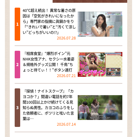
40℃超え続出！ 異常な暑さの原
因は「空気がきれいになったか
ら」専門家の指摘に眞鍋かをり
「“きれいで暑い”と“汚くて涼し
い”どっちがいいの!?」
2026.07.28
『相席食堂』“爆烈ボイン”元
NHK女性アナ、セクシー水着姿
＆規格外グッズ公開！ 千鳥“ち
ょっと待てぃ！！”ボタン連打
2026.07.21
『探偵！ナイトスクープ』「カ
ヨコか？」間違い電話を約7年
間100回以上かけ続けてくる見
知らぬ男性。カヨコのふりをし
た依頼者に、ポツリと呟いた言
葉は…
2026.07.14