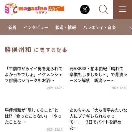
新着
インタビュー
報道・情報
バラエティ・音楽
ドラ
勝俣州和
に関する記事
なるみ・岡村の過ぎるTV
相席食堂
「午前中からイイ男を見られて
元AKB48・柏⽊由紀「晴れて
よかったでしょ」イケメンシェ
卒業もしましたし…」で背油ラ
これ余談なんですけど・・・
フ俳優はジョークもお洒…
ーメン解禁 新潟ラー…
～人生密着トークバラエティ！～ やすとものいたっ
2024.12.26
2024.12.19
て真剣です
探偵！ナイトスクープ
勝俣州和が“隠してること”と
あのちゃん「大友康平みたいな
news おかえり
は⁉「食ったことない」「やっ
人にブチギレられちゃっ
河合＆A.B.C-Z塚田×福井アナ「なんでやねん！？」
たことな…
て…」 3日でバイトを辞め
（news おかえり）
た…
2024.12.16