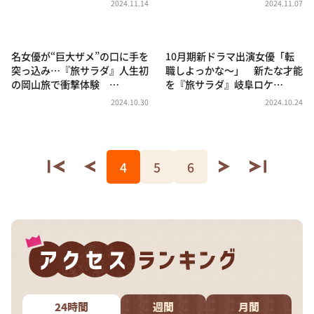
2024.11.14
2024.11.07
名女優が“巨大ザメ”の口に手を
10月期新ドラマ出演女優「転
突っ込み…『旅サラダ』人生初
職しよっかな～」 新たな才能
の岡山旅で衝撃体験 …
を『旅サラダ』岐阜ロケ…
2024.10.30
2024.10.24
4
5
6
24時間
週間
月間