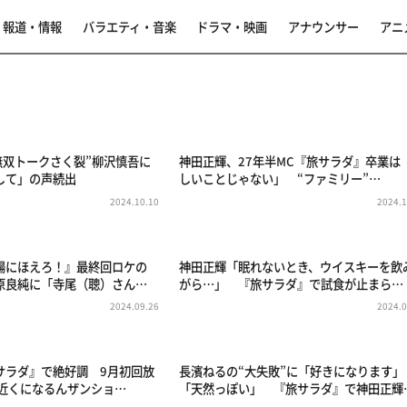
報道・情報
バラエティ・音楽
ドラマ・映画
アナウンサー
アニ
無双トークさく裂”柳沢慎吾に
神田正輝、27年半MC『旅サラダ』卒業は
して」の声続出
しいことじゃない」 “ファミリー”…
2024.10.10
2024.1
陽にほえろ！』最終回ロケの
神田正輝「眠れないとき、ウイスキーを飲
原良純に「寺尾（聰）さん…
がら…」 『旅サラダ』で試食が止まら…
2024.09.26
2024.0
サラダ』で絶好調 9月初回放
長濱ねるの“大失敗”に「好きになります」
度近くになるんザンショ…
「天然っぽい」 『旅サラダ』で神田正輝