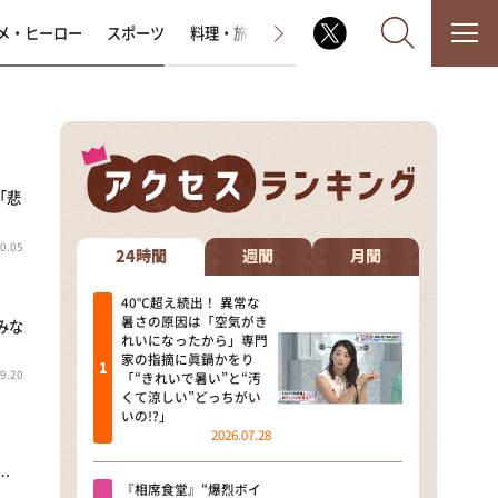
メ・ヒーロー
スポーツ
料理・旅
ラジオ番組
その他
「悲
なるみ・岡村の過ぎるTV
0.05
相席食堂
24時間
週間
月間
これ余談なんですけど・・・
40℃超え続出！ 異常な
暑さの原因は「空気がき
みな
れいになったから」専門
～人生密着トークバラエティ！
家の指摘に眞鍋かをり
～ やすとものいたって真剣です
9.20
「“きれいで暑い”と“汚
くて涼しい”どっちがい
探偵！ナイトスクープ
いの!?」
2026.07.28
news おかえり
…
『相席食堂』“爆烈ボイ