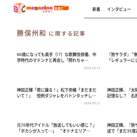
新着
インタビュー
勝俣州和
に関する記事
60歳になっても奥手（!?）な歌舞伎俳優、中
『旅サラダ』 “
学時代のマドンナと再会し「照れちゃ…
「レギュラーに
2024.10.17
神田正輝「君に譲る！」松下奈緒「まだまだ
神田正輝、『太
いて！」 恒例ダジャレをバトンタッチし…
記憶なし？ 石
2024.09.27
元70年代アイドル「放送してもいい感じ？」
神田正輝、『旅
「ボカシが入って…」 “オトナエリア…
送で「まだ35