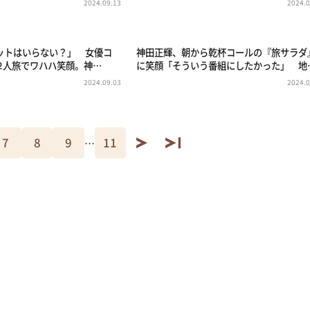
2024.09.13
2024.0
ットはいらない？」 女優コ
神田正輝、朝から乾杯コールの『旅サラダ
り2人旅でワハハ笑顔。神…
に笑顔「そういう番組にしたかった」 地
2024.09.03
2024.0
7
8
9
11
…