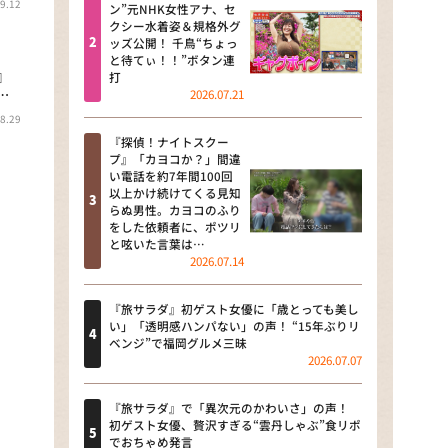
9.12
河合＆A.B.C-Z塚田×福井アナ
ン”元NHK女性アナ、セ
クシー水着姿＆規格外グ
「なんでやねん！？」（news お
ッズ公開！ 千鳥“ちょっ
かえり）
と待てぃ！！”ボタン連
』
打
DAIGOも台所 ～きょうの献立 何
2026.07.21
…
にする？～
8.29
『探偵！ナイトスクー
本日はダイアンなり！シーズン２
プ』「カヨコか？」間違
い電話を約7年間100回
朝だ！生です旅サラダ
以上かけ続けてくる見知
らぬ男性。カヨコのふり
をした依頼者に、ポツリ
教えて！ニュースライブ 正義の
と呟いた言葉は…
ミカタ
2026.07.14
ＬＩＦＥ～夢のカタチ～
『旅サラダ』初ゲスト女優に「歳とっても美し
い」「透明感ハンパない」の声！ “15年ぶりリ
新婚さんいらっしゃい！
ベンジ”で福岡グルメ三昧
2026.07.07
ポツンと一軒家
『旅サラダ』で「異次元のかわいさ」の声！
ザキ山小屋本館
初ゲスト女優、贅沢すぎる“雲丹しゃぶ”食リポ
でおちゃめ発言