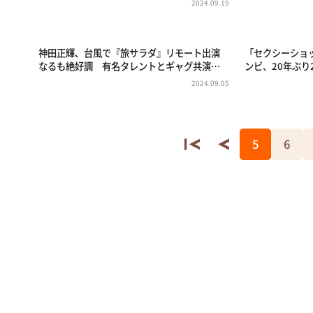
2024.09.19
神田正輝、台風で『旅サラダ』リモート出演
「セクシーショ
なるも絶好調 有名タレントとギャグ共演…
ンビ、20年ぶ
2024.09.05
5
6