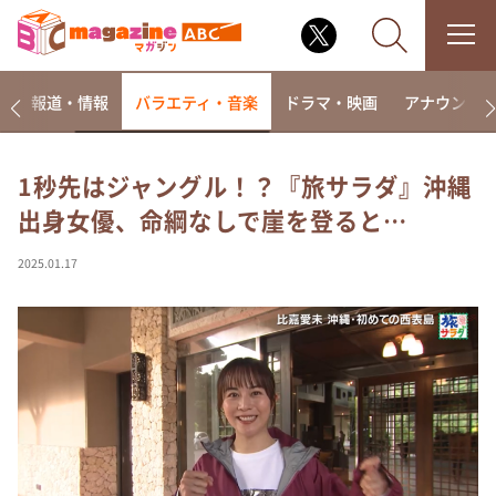
ー
報道・情報
バラエティ・音楽
ドラマ・映画
アナウンサ
1秒先はジャングル！？『旅サラダ』沖縄
出身女優、命綱なしで崖を登ると…
なるみ・岡村の過ぎるTV
相席食堂
2025.01.17
これ余談なんですけど・・・
～人生密着トークバラエティ！～ やすとものいたっ
て真剣です
探偵！ナイトスクープ
news おかえり
河合＆A.B.C-Z塚田×福井アナ「なんでやねん！？」
（news おかえり）