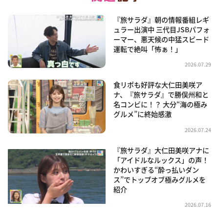
『旅サラダ』朝の情報番組レギ
ュラー出演中 三代目JSBパフォ
ーマー、悪天候の中猛スピード
運転で絶叫「怖ぁ！」
2026.07.29
食リポも好評な大仁田美咲ア
ナ、『旅サラダ』で勝俣州和と
名コンビに！？ 大分“海の極み
グルメ”に終始感激
2026.07.24
『旅サラダ』大仁田美咲アナに
「アイドルなルックス」の声！
かわいすぎる“酔っ払いダン
ス”でトップオブ極みグルメを
紹介
2026.07.16