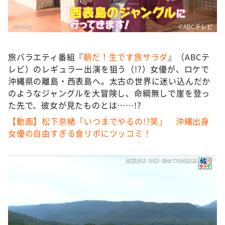
DAIGOも台所 ～きょうの献立 何にする？～
本日はダイアンなり！シーズン２
©️ABCテレビ
朝だ！生です旅サラダ
教えて！ニュースライブ 正義のミカタ
旅バラエティ番組『
朝だ！生です旅サラダ
』（ABCテ
レビ）のレギュラー出演を狙う（!?）女優が、ロケで
ＬＩＦＥ～夢のカタチ～
沖縄県の離島・西表島へ。太古の世界に迷い込んだか
新婚さんいらっしゃい！
のようなジャングルを大冒険し、命綱無しで崖を登っ
た先で、彼女が見たものとは……!?
ポツンと一軒家
【動画】松下奈緒「いつまでやるの!?笑」 沖縄出身
ザキ山小屋本館
女優の自由すぎる食リポにツッコミ！
ぺこぱのまるスポ
アナ回覧板