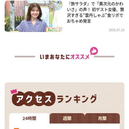
『旅サラダ』で「異次元のかわ
いさ」の声！ 初ゲスト女優、贅
沢すぎる“雲丹しゃぶ”食リポで
おちゃめ発言
2026.07.10
24時間
週間
月間