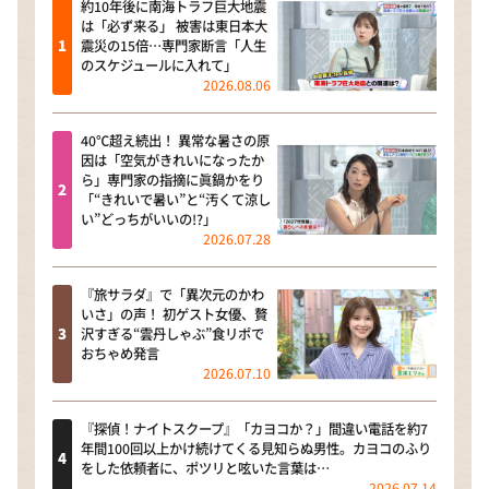
約10年後に南海トラフ巨大地震
は「必ず来る」 被害は東日本大
震災の15倍…専門家断言「人生
のスケジュールに入れて」
2026.08.06
40℃超え続出！ 異常な暑さの原
因は「空気がきれいになったか
ら」専門家の指摘に眞鍋かをり
「“きれいで暑い”と“汚くて涼し
い”どっちがいいの!?」
2026.07.28
『旅サラダ』で「異次元のかわ
いさ」の声！ 初ゲスト女優、贅
沢すぎる“雲丹しゃぶ”食リポで
おちゃめ発言
2026.07.10
『探偵！ナイトスクープ』「カヨコか？」間違い電話を約7
年間100回以上かけ続けてくる見知らぬ男性。カヨコのふり
をした依頼者に、ポツリと呟いた言葉は…
2026.07.14