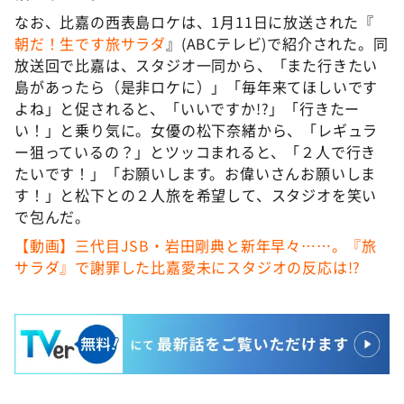
なお、比嘉の西表島ロケは、1月11日に放送された『
朝だ！生です旅サラダ
』(ABCテレビ)で紹介された。同
放送回で比嘉は、スタジオ一同から、「また行きたい
島があったら（是非ロケに）」「毎年来てほしいです
よね」と促されると、「いいですか!?」「行きたー
い！」と乗り気に。女優の松下奈緒から、「レギュラ
ー狙っているの？」とツッコまれると、「２人で行き
たいです！」「お願いします。お偉いさんお願いしま
す！」と松下との２人旅を希望して、スタジオを笑い
で包んだ。
【動画】三代目JSB・岩田剛典と新年早々……。『旅
サラダ』で謝罪した比嘉愛未にスタジオの反応は!?