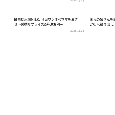
2025.12.12
紅白初出場M!LK、6児ワンオペママを涙さ
国民の皆さんを
せ…感動サプライズ&号泣お別…
が街へ繰り出し
2025.11.25