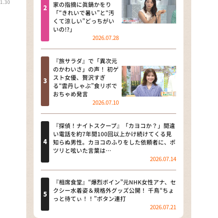
1.30
河合＆A.B.C-Z塚田×福井アナ
家の指摘に眞鍋かをり
「“きれいで暑い”と“汚
「なんでやねん！？」（news お
くて涼しい”どっちがい
かえり）
いの!?」
2026.07.28
DAIGOも台所 ～きょうの献立 何
にする？～
『旅サラダ』で「異次元
のかわいさ」の声！ 初ゲ
本日はダイアンなり！シーズン２
スト女優、贅沢すぎ
る“雲丹しゃぶ”食リポで
朝だ！生です旅サラダ
おちゃめ発言
2026.07.10
教えて！ニュースライブ 正義の
ミカタ
『探偵！ナイトスクープ』「カヨコか？」間違
い電話を約7年間100回以上かけ続けてくる見
ＬＩＦＥ～夢のカタチ～
知らぬ男性。カヨコのふりをした依頼者に、ポ
ツリと呟いた言葉は…
2026.07.14
新婚さんいらっしゃい！
ポツンと一軒家
『相席食堂』“爆烈ボイン”元NHK女性アナ、セ
クシー水着姿＆規格外グッズ公開！ 千鳥“ちょ
っと待てぃ！！”ボタン連打
ザキ山小屋本館
2026.07.21