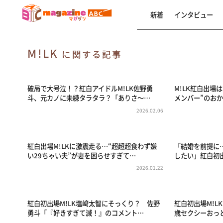
新着
インタビュー
M!LK
に関する記事
破局で大号泣！？紅白アイドルM!LK佐野勇
M!LK紅白出場
斗、元カノに未練タラタラ？「ありさ～…
メンバー”のお
2026.02.06
紅白出場M!LKに激震走る…“超超超食わず嫌
「結婚を前提に
い29ちゃい夫”が妻を困らせすぎて…
したい」紅白初出
2026.01.22
紅白初出場M!LK塩﨑太智にそっくり？ 佐野
紅白初出場M!L
勇斗「『好きすぎて滅！』のコメント…
歳セクシーおっ