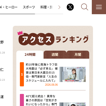
メ・ヒーロー
スポーツ
料理・旅
ラジオ番組
その他
佐野
なるみ・岡村の過ぎるTV
1.28
相席食堂
24時間
週間
月間
これ余談なんですけど・・・
約10年後に南海トラフ巨
大地震は「必ず来る」 被
田仁
害は東日本大震災の15
～人生密着トークバラエティ！
倍…専門家断言「人生の
～ やすとものいたって真剣です
2.23
スケジュールに入れて」
2026.08.06
探偵！ナイトスクープ
40℃超え続出！ 異常な
は運
news おかえり
暑さの原因は「空気がき
れいになったから」専門