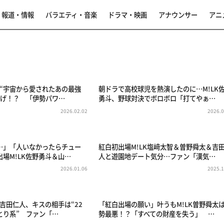
報道・情報
バラエティ・音楽
ドラマ・映画
アナウンサー
アニ
は“宇宙から愛されたあの最強
朝ドラで高校球児を熱演したのに…M!LK
かげ！？ 「伊勢パワ…
勇斗、野球対決でボロボロ「打てやぁ…
2026.02.02
2026.0
…」「人いなかったらチュー
紅白初出場M!LK塩﨑太智＆曽野舜太＆吉
場M!LK佐野勇斗＆山…
人と遊園地デート気分…ファン「漢気…
2026.01.06
2025.1
K吉田仁人、キスの相手は“22
「紅白出場の願い」叶うもM!LK曽野舜太
とり系” ファン「…
勢最悪！？「すべての財産を失う」 …