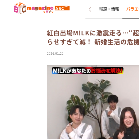
新着
インタビュー
報道・情報
バラエ
紅白出場M!LKに激震走る…“
らせすぎて滅！ 新婚生活の危
2026.01.22