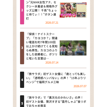
河合＆A.B.C-Z塚田×福井アナ
ン”元NHK女性アナ、セ
クシー水着姿＆規格外グ
「なんでやねん！？」（news お
ッズ公開！ 千鳥“ちょっ
かえり）
と待てぃ！！”ボタン連
打
DAIGOも台所 ～きょうの献立 何
2026.07.21
にする？～
『探偵！ナイトスクー
本日はダイアンなり！シーズン２
プ』「カヨコか？」間違
い電話を約7年間100回
朝だ！生です旅サラダ
以上かけ続けてくる見知
らぬ男性。カヨコのふり
をした依頼者に、ポツリ
教えて！ニュースライブ 正義の
と呟いた言葉は…
ミカタ
2026.07.14
ＬＩＦＥ～夢のカタチ～
『旅サラダ』初ゲスト女優に「歳とっても美し
い」「透明感ハンパない」の声！ “15年ぶりリ
新婚さんいらっしゃい！
ベンジ”で福岡グルメ三昧
2026.07.07
ポツンと一軒家
『旅サラダ』で「異次元のかわいさ」の声！
ザキ山小屋本館
初ゲスト女優、贅沢すぎる“雲丹しゃぶ”食リポ
でおちゃめ発言