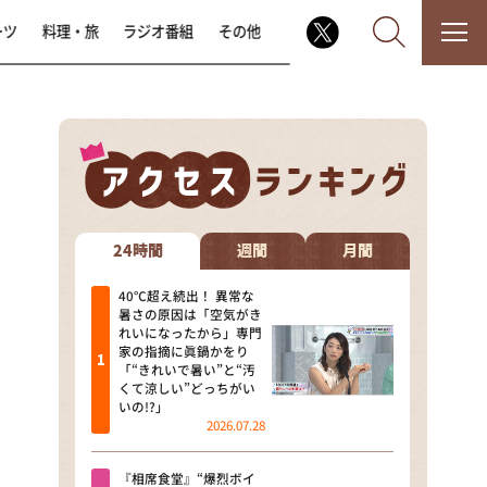
ーツ
料理・旅
ラジオ番組
その他
なるみ・岡村の過ぎるTV
相席食堂
24時間
週間
月間
これ余談なんですけど・・・
40℃超え続出！ 異常な
暑さの原因は「空気がき
れいになったから」専門
～人生密着トークバラエティ！
家の指摘に眞鍋かをり
～ やすとものいたって真剣です
「“きれいで暑い”と“汚
くて涼しい”どっちがい
探偵！ナイトスクープ
いの!?」
2026.07.28
news おかえり
『相席食堂』“爆烈ボイ