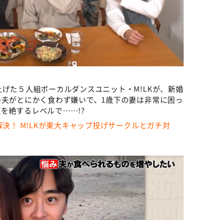
上げた５人組ボーカルダンスユニット・M!LKが、新婚
の夫がとにかく食わず嫌いで、1歳下の妻は非常に困っ
を絶するレベルで……!?
解決！ M!LKが東大キャップ投げサークルとガチ対