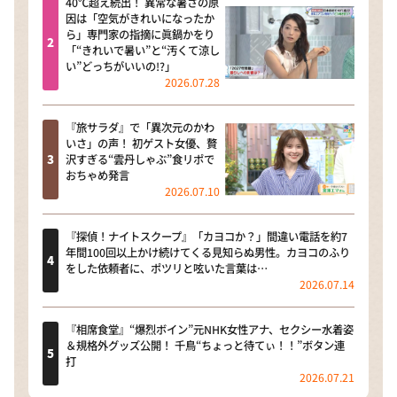
40℃超え続出！ 異常な暑さの原
因は「空気がきれいになったか
ら」専門家の指摘に眞鍋かをり
「“きれいで暑い”と“汚くて涼し
い”どっちがいいの!?」
2026.07.28
『旅サラダ』で「異次元のかわ
いさ」の声！ 初ゲスト女優、贅
沢すぎる“雲丹しゃぶ”食リポで
おちゃめ発言
2026.07.10
『探偵！ナイトスクープ』「カヨコか？」間違い電話を約7
年間100回以上かけ続けてくる見知らぬ男性。カヨコのふり
をした依頼者に、ポツリと呟いた言葉は…
2026.07.14
『相席食堂』“爆烈ボイン”元NHK女性アナ、セクシー水着姿
＆規格外グッズ公開！ 千鳥“ちょっと待てぃ！！”ボタン連
打
2026.07.21