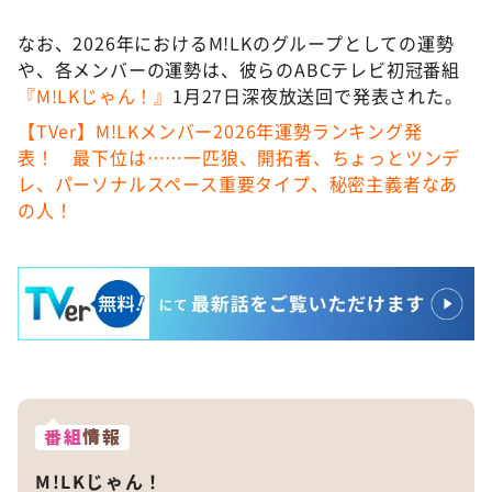
なお、2026年におけるM!LKのグループとしての運勢
や、各メンバーの運勢は、彼らのABCテレビ初冠番組
『M!LKじゃん！』
1月27日深夜放送回で発表された。
【TVer】M!LKメンバー2026年運勢ランキング発
表！ 最下位は……一匹狼、開拓者、ちょっとツンデ
レ、パーソナルスペース重要タイプ、秘密主義者なあ
の人！
番組
情報
M!LKじゃん！