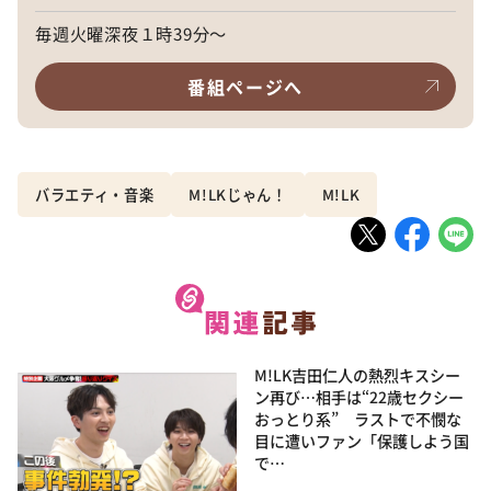
毎週火曜深夜１時39分～
番組ページへ
バラエティ・音楽
M!LKじゃん！
M!LK
M!LK吉田仁人の熱烈キスシー
ン再び…相手は“22歳セクシー
おっとり系” ラストで不憫な
目に遭いファン「保護しよう国
で…