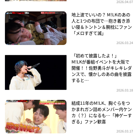
2026.04.07
地上波でいいの？ M!LKのあの
人と1つの布団で…抱き着き添
い寝＆トントン＆腕枕にファン
「メロすぎて滅」
2026.03.24
「初めて披露したよ！」
M!LKが番組イベントを大阪で
開催！！佐野勇斗がキレキレダ
ンスで、懐かしのあの曲を披露
すると…
2026.03.18
結成11年のM!LK、胸ぐらをつ
かまれガン詰めメンバー内ケン
カ（？）になるも…「神ゲーす
ぎる」ファン歓喜
2026.03.17