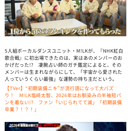
DAIGOも台所 ～きょうの献立 何にする？～
本日はダイアンなり！シーズン２
朝だ！生です旅サラダ
教えて！ニュースライブ 正義のミカタ
ＬＩＦＥ～夢のカタチ～
5人組ボーカルダンスユニット・M!LKが、『NHK紅白
新婚さんいらっしゃい！
歌合戦』に初出場できたのは、実はあのメンバーのお
ポツンと一軒家
かげだった!? 凄腕占い師のガチ鑑定によると、その
メンバーは生まれながらにして、「宇宙から愛された
ザキ山小屋本館
人っていうくらい最強」な運勢の持ち主だという。
ぺこぱのまるスポ
【TVer】“初期装備ニキ”が流行語になって大バズ
アナ回覧板
り！ M!LK塩﨑太智、2026年はお馴染みの半袖短パ
ンを着ない!? ファン「いじられてて滅」「初期装備
卒業？！？！」