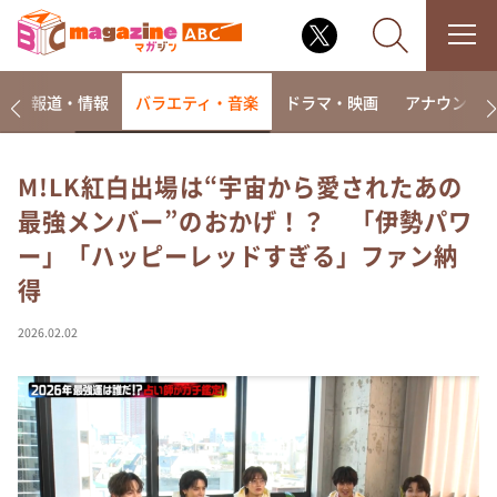
ー
報道・情報
バラエティ・音楽
ドラマ・映画
アナウンサ
M!LK紅白出場は“宇宙から愛されたあの
最強メンバー”のおかげ！？ 「伊勢パワ
なるみ・岡村の過ぎるTV
ー」「ハッピーレッドすぎる」ファン納
相席食堂
得
これ余談なんですけど・・・
～人生密着トークバラエティ！～ やすとものいたっ
2026.02.02
て真剣です
探偵！ナイトスクープ
news おかえり
河合＆A.B.C-Z塚田×福井アナ「なんでやねん！？」
（news おかえり）