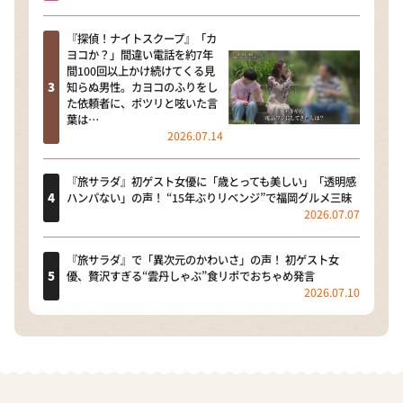
『探偵！ナイトスクープ』「カ
ヨコか？」間違い電話を約7年
間100回以上かけ続けてくる見
知らぬ男性。カヨコのふりをし
た依頼者に、ポツリと呟いた言
葉は…
2026.07.14
『旅サラダ』初ゲスト女優に「歳とっても美しい」「透明感
ハンパない」の声！ “15年ぶりリベンジ”で福岡グルメ三昧
2026.07.07
『旅サラダ』で「異次元のかわいさ」の声！ 初ゲスト女
優、贅沢すぎる“雲丹しゃぶ”食リポでおちゃめ発言
2026.07.10