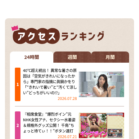
DAIGOも台所 ～きょうの献立 何にする？～
本日はダイアンなり！シーズン２
朝だ！生です旅サラダ
教えて！ニュースライブ 正義のミカタ
ＬＩＦＥ～夢のカタチ～
新婚さんいらっしゃい！
24時間
週間
月間
ポツンと一軒家
40℃超え続出！ 異常な暑さの原
因は「空気がきれいになったか
ザキ山小屋本館
ら」専門家の指摘に眞鍋かをり
「“きれいで暑い”と“汚くて涼し
ぺこぱのまるスポ
い”どっちがいいの!?」
2026.07.28
アナ回覧板
『相席食堂』“爆烈ボイン”元
NHK女性アナ、セクシー水着姿
＆規格外グッズ公開！ 千鳥“ち
ょっと待てぃ！！”ボタン連打
2026.07.21