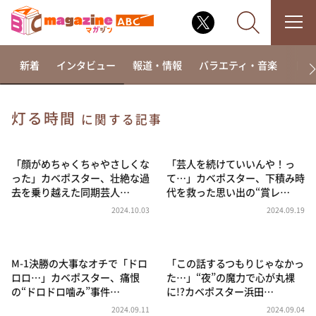
新着
インタビュー
報道・情報
バラエティ・音楽
ドラ
灯る時間
に関する記事
なるみ・岡村の過ぎるTV
相席食堂
「顔がめちゃくちゃやさしくな
「芸人を続けていいんや！っ
った」カベポスター、壮絶な過
て…」カベポスター、下積み時
これ余談なんですけど・・・
去を乗り越えた同期芸人…
代を救った思い出の“賞レ…
～人生密着トークバラエティ！～ やすとものいたっ
2024.10.03
2024.09.19
て真剣です
探偵！ナイトスクープ
M-1決勝の大事なオチで「ドロ
「この話するつもりじゃなかっ
news おかえり
ロロ…」カベポスター、痛恨
た…」“夜”の魔力で心が丸裸
河合＆A.B.C-Z塚田×福井アナ「なんでやねん！？」
の“ドロドロ噛み”事件…
に!?カベポスター浜田…
（news おかえり）
2024.09.11
2024.09.04