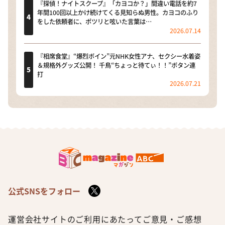
『探偵！ナイトスクープ』「カヨコか？」間違い電話を約7
年間100回以上かけ続けてくる見知らぬ男性。カヨコのふり
をした依頼者に、ポツリと呟いた言葉は…
2026.07.14
『相席食堂』“爆烈ボイン”元NHK女性アナ、セクシー水着姿
＆規格外グッズ公開！ 千鳥“ちょっと待てぃ！！”ボタン連
打
2026.07.21
公式SNSをフォロー
運営会社
サイトのご利用にあたって
ご意見・ご感想