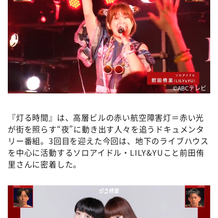
DAIGOも台所 ～きょうの献立 何にする？～
本日はダイアンなり！シーズン２
朝だ！生です旅サラダ
教えて！ニュースライブ 正義のミカタ
ＬＩＦＥ～夢のカタチ～
新婚さんいらっしゃい！
©️ABCテレビ
ポツンと一軒家
『灯る時間』は、高層ビルの赤い航空障害灯＝赤い光
ザキ山小屋本館
が街を照らす“夜”に動き出す人々を追うドキュメンタ
ぺこぱのまるスポ
リー番組。3回目を迎えた今回は、地下のライブハウス
を中心に活動するソロアイドル・LILY&YUこと前田侑
アナ回覧板
里さんに密着した。