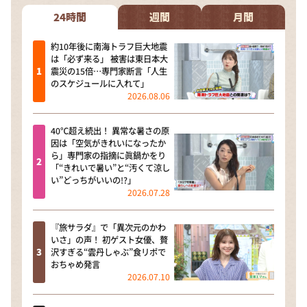
24時間
週間
月間
約10年後に南海トラフ巨大地震
は「必ず来る」 被害は東日本大
震災の15倍…専門家断言「人生
のスケジュールに入れて」
2026.08.06
40℃超え続出！ 異常な暑さの原
因は「空気がきれいになったか
ら」専門家の指摘に眞鍋かをり
「“きれいで暑い”と“汚くて涼し
い”どっちがいいの!?」
2026.07.28
『旅サラダ』で「異次元のかわ
いさ」の声！ 初ゲスト女優、贅
沢すぎる“雲丹しゃぶ”食リポで
おちゃめ発言
2026.07.10