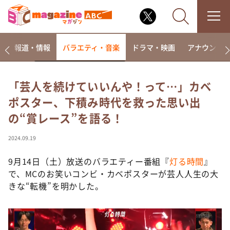
ー
報道・情報
バラエティ・音楽
ドラマ・映画
アナウンサ
「芸人を続けていいんや！って…」カベ
ポスター、下積み時代を救った思い出
なるみ・岡村の過ぎるTV
の“賞レース”を語る！
相席食堂
これ余談なんですけど・・・
2024.09.19
～人生密着トークバラエティ！～ やすとものいたっ
て真剣です
9月14日（土）放送のバラエティー番組『
灯る時間
』
で、MCのお笑いコンビ・カベポスターが芸人人生の大
探偵！ナイトスクープ
きな“転機”を明かした。
news おかえり
河合＆A.B.C-Z塚田×福井アナ「なんでやねん！？」
（news おかえり）