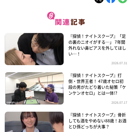
『探偵！ナイトスクープ』「足
の裏のニオイがする…」 7年間
外れない鼻ピアスを外してほし
い…！
2026.07.31
『探偵！ナイトスクープ』打
倒・世界王者！ 47歳オセロ初
段の男がたどり着いた秘策「ケ
ンケンオセロ」とは一体!?
2026.07.17
『探偵！ナイトスクープ』骨折
しても酒をやめない88歳！お酒
とひ孫どっちが大事？