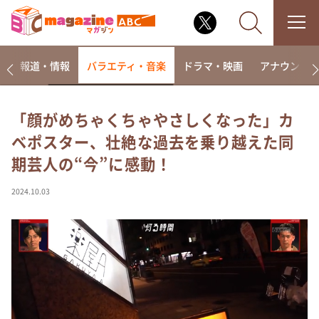
ー
報道・情報
バラエティ・音楽
ドラマ・映画
アナウンサ
「顔がめちゃくちゃやさしくなった」カ
ベポスター、壮絶な過去を乗り越えた同
なるみ・岡村の過ぎるTV
期芸人の“今”に感動！
相席食堂
これ余談なんですけど・・・
2024.10.03
～人生密着トークバラエティ！～ やすとものいたっ
て真剣です
探偵！ナイトスクープ
news おかえり
河合＆A.B.C-Z塚田×福井アナ「なんでやねん！？」
（news おかえり）