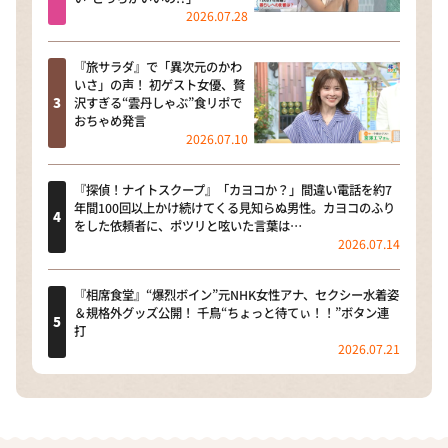
2026.07.28
『旅サラダ』で「異次元のかわ
いさ」の声！ 初ゲスト女優、贅
沢すぎる“雲丹しゃぶ”食リポで
おちゃめ発言
2026.07.10
『探偵！ナイトスクープ』「カヨコか？」間違い電話を約7
年間100回以上かけ続けてくる見知らぬ男性。カヨコのふり
をした依頼者に、ポツリと呟いた言葉は…
2026.07.14
『相席食堂』“爆烈ボイン”元NHK女性アナ、セクシー水着姿
＆規格外グッズ公開！ 千鳥“ちょっと待てぃ！！”ボタン連
打
2026.07.21