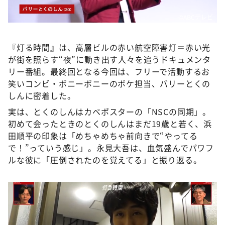
©️ABCテレビ
『灯る時間』は、高層ビルの赤い航空障害灯＝赤い光
が街を照らす“夜”に動き出す人々を追うドキュメンタ
リー番組。最終回となる今回は、フリーで活動するお
笑いコンビ・ボニーボニーのボケ担当、バリーとくの
しんに密着した。
実は、とくのしんはカベポスターの「NSCの同期」。
初めて会ったときのとくのしんはまだ19歳と若く、浜
田順平の印象は「めちゃめちゃ前向きで“やってる
で！”っていう感じ」。永見大吾は、血気盛んでパワフ
ルな彼に「圧倒されたのを覚えてる」と振り返る。