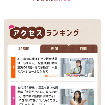
24時間
週間
月間
約10年後に南海トラフ巨大地震
は「必ず来る」 被害は東日本大
震災の15倍…専門家断言「人生
のスケジュールに入れて」
2026.08.06
40℃超え続出！ 異常な暑さの原
因は「空気がきれいになったか
ら」専門家の指摘に眞鍋かをり
「“きれいで暑い”と“汚くて涼し
い”どっちがいいの!?」