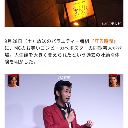
DAIGOも台所 ～きょうの献立 何にする？～
本日はダイアンなり！シーズン２
朝だ！生です旅サラダ
©️ABCテレビ
教えて！ニュースライブ 正義のミカタ
9月28日（土）放送のバラエティー番組『
灯る時間
』
ＬＩＦＥ～夢のカタチ～
に、MCのお笑いコンビ・カベポスターの同期芸人が登
新婚さんいらっしゃい！
場。人生観を大きく変えられたという過去の壮絶な体
験を明かした。
ポツンと一軒家
ザキ山小屋本館
ぺこぱのまるスポ
アナ回覧板