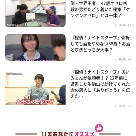
倒・世界王者！ 47歳オセロ初
段の男がたどり着いた秘策「ケ
ンケンオセロ」とは一体!?
2026.07.17
『探偵！ナイトスクープ』骨折
しても酒をやめない88歳！お酒
とひ孫どっちが大事？
2026.06.30
『探偵！ナイトスクープ』あい
みょんが依頼者！？ 12年前に
遭難した生駒山で助けてくれた
命の恩人に「ありがとう」を伝
えた…
2026.05.27