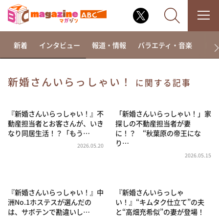
新着
インタビュー
報道・情報
バラエティ・音楽
ドラ
新婚さんいらっしゃい！
に関する記事
なるみ・岡村の過ぎるTV
相席食堂
『新婚さんいらっしゃい！』不
「新婚さんいらっしゃい！」家
動産担当者とお客さんが、いき
探しの不動産担当者が妻
これ余談なんですけど・・・
なり同居生活！？「もう…
に！？ “秋葉原の帝王にな
り…
～人生密着トークバラエティ！～ やすとものいたっ
2026.05.20
て真剣です
2026.05.15
探偵！ナイトスクープ
news おかえり
『新婚さんいらっしゃい！』中
『新婚さんいらっしゃ
河合＆A.B.C-Z塚田×福井アナ「なんでやねん！？」
洲No.1ホステスが選んだの
い！』“キムタク仕立て”の夫
（news おかえり）
は、サボテンで勘違いし…
と“高畑充希似”の妻が登場！