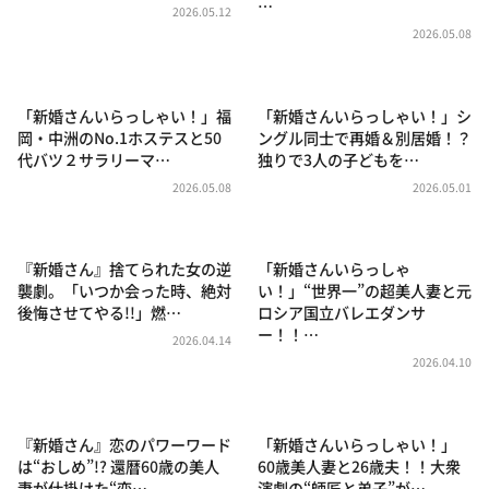
…
DAIGOも台所 ～きょうの献立 何にする？～
2026.05.12
2026.05.08
本日はダイアンなり！シーズン２
朝だ！生です旅サラダ
「新婚さんいらっしゃい！」福
「新婚さんいらっしゃい！」シ
教えて！ニュースライブ 正義のミカタ
岡・中洲のNo.1ホステスと50
ングル同士で再婚＆別居婚！？
代バツ２サラリーマ…
独りで3人の子どもを…
ＬＩＦＥ～夢のカタチ～
2026.05.08
2026.05.01
新婚さんいらっしゃい！
ポツンと一軒家
『新婚さん』捨てられた女の逆
「新婚さんいらっしゃ
ザキ山小屋本館
襲劇。「いつか会った時、絶対
い！」“世界一”の超美人妻と元
ぺこぱのまるスポ
後悔させてやる!!」燃…
ロシア国立バレエダンサ
ー！！…
2026.04.14
アナ回覧板
2026.04.10
『新婚さん』恋のパワーワード
「新婚さんいらっしゃい！」
は“おしめ”!? 還暦60歳の美人
60歳美人妻と26歳夫！！大衆
妻が仕掛けた“恋…
演劇の“師匠と弟子”が…