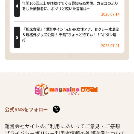
年間100回以上かけ続けてくる見知らぬ男性。カヨコのふり
をした依頼者に、ポツリと呟いた言葉は…
2026.07.14
『相席食堂』“爆烈ボイン”元NHK女性アナ、セクシー水着姿
＆規格外グッズ公開！ 千鳥“ちょっと待てぃ！！”ボタン連
打
2026.07.21
公式SNSをフォロー
運営会社
サイトのご利用にあたって
ご意見・ご感想
プライバシーポリシー
利用者情報の外部送信について